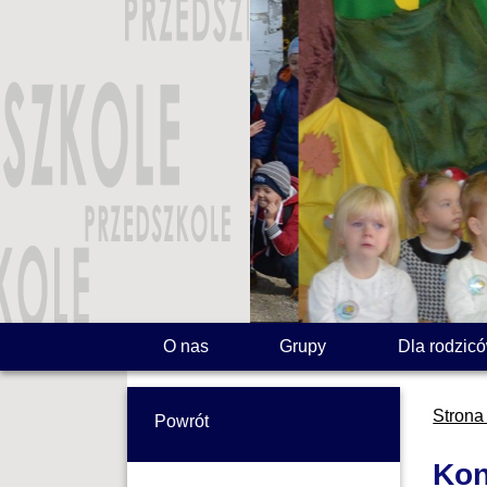
O nas
Grupy
Dla rodzic
Strona
Powrót
Kon