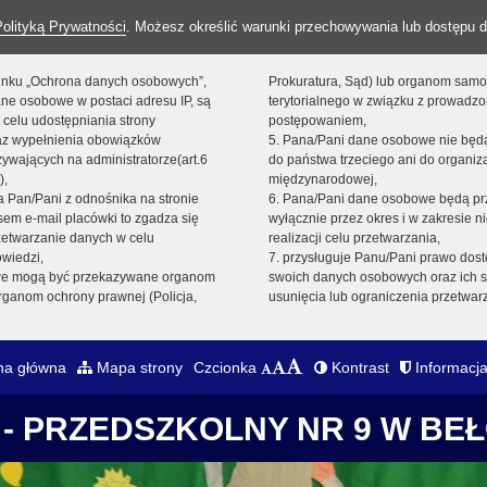
Polityką Prywatności
. Możesz określić warunki przechowywania lub dostępu d
 linku „Ochrona danych osobowych”,
Prokuratura, Sąd) lub organom sam
ne osobowe w postaci adresu IP, są
terytorialnego w związku z prowadz
 celu udostępniania strony
postępowaniem,
raz wypełnienia obowiązków
5. Pana/Pani dane osobowe nie bę
ywających na administratorze(art.6
do państwa trzeciego ani do organiza
),
międzynarodowej,
sta Pan/Pani z odnośnika na stronie
6. Pana/Pani dane osobowe będą pr
em e-mail placówki to zgadza się
wyłącznie przez okres i w zakresie 
zetwarzanie danych w celu
realizacji celu przetwarzania,
owiedzi,
7. przysługuje Panu/Pani prawo dost
we mogą być przekazywane organom
swoich danych osobowych oraz ich s
ganom ochrony prawnej (Policja,
usunięcia lub ograniczenia przetwar
na główna
Mapa strony
Czcionka
Kontrast
Informacja
- PRZEDSZKOLNY NR 9 W BE