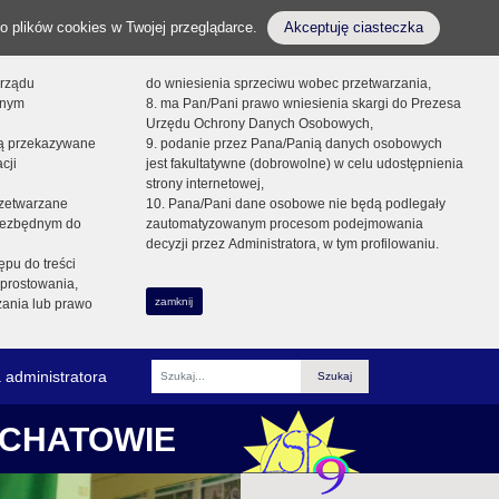
o plików cookies w Twojej przeglądarce.
Akceptuję ciasteczka
orządu
do wniesienia sprzeciwu wobec przetwarzania,
onym
8. ma Pan/Pani prawo wniesienia skargi do Prezesa
Urzędu Ochrony Danych Osobowych,
dą przekazywane
9. podanie przez Pana/Panią danych osobowych
cji
jest fakultatywne (dobrowolne) w celu udostępnienia
strony internetowej,
zetwarzane
10. Pana/Pani dane osobowe nie będą podlegały
niezbędnym do
zautomatyzowanym procesom podejmowania
decyzji przez Administratora, w tym profilowaniu.
ępu do treści
prostowania,
zamknij
zania lub prawo
 administratora
Fraza
ŁCHATOWIE