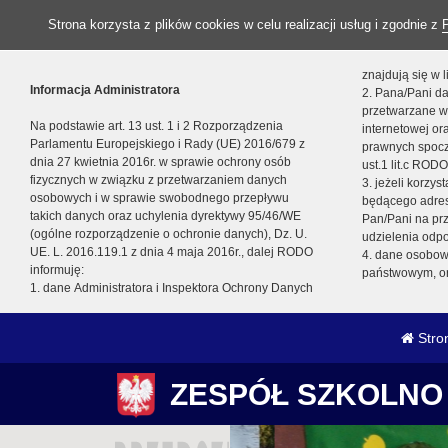
Strona korzysta z plików cookies w celu realizacji usług i zgodnie z
znajdują się w
Informacja Administratora
2. Pana/Pani da
przetwarzane w
Na podstawie art. 13 ust. 1 i 2 Rozporządzenia
internetowej o
Parlamentu Europejskiego i Rady (UE) 2016/679 z
prawnych spocz
dnia 27 kwietnia 2016r. w sprawie ochrony osób
ust.1 lit.c RODO
fizycznych w związku z przetwarzaniem danych
3. jeżeli korzy
osobowych i w sprawie swobodnego przepływu
będącego adres
takich danych oraz uchylenia dyrektywy 95/46/WE
Pan/Pani na pr
(ogólne rozporządzenie o ochronie danych), Dz. U.
udzielenia odp
UE. L. 2016.119.1 z dnia 4 maja 2016r., dalej RODO
4. dane osobo
informuję:
państwowym, or
1. dane Administratora i Inspektora Ochrony Danych
Stro
ZESPÓŁ SZKOLNO 