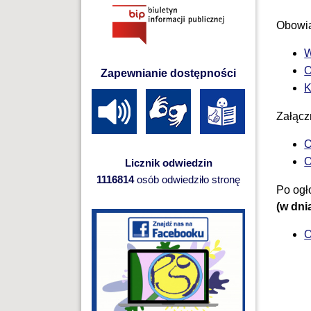
Obowią
W
O
Zapewnianie dostępności
K
Załączn
O
O
Licznik odwiedzin
1116814
osób odwiedziło stronę
Po ogł
(w dni
O