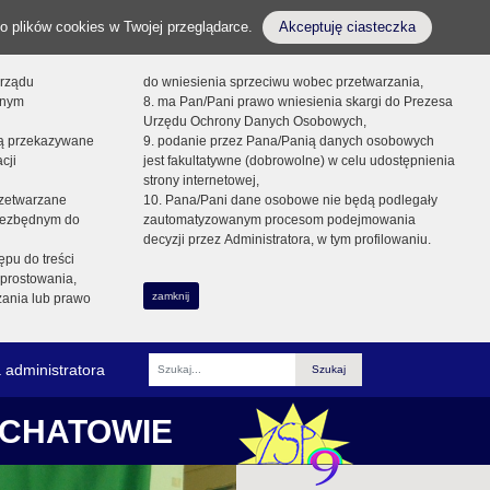
o plików cookies w Twojej przeglądarce.
Akceptuję ciasteczka
orządu
do wniesienia sprzeciwu wobec przetwarzania,
onym
8. ma Pan/Pani prawo wniesienia skargi do Prezesa
Urzędu Ochrony Danych Osobowych,
dą przekazywane
9. podanie przez Pana/Panią danych osobowych
cji
jest fakultatywne (dobrowolne) w celu udostępnienia
strony internetowej,
zetwarzane
10. Pana/Pani dane osobowe nie będą podlegały
niezbędnym do
zautomatyzowanym procesom podejmowania
decyzji przez Administratora, w tym profilowaniu.
ępu do treści
prostowania,
zamknij
zania lub prawo
 administratora
Fraza
ŁCHATOWIE