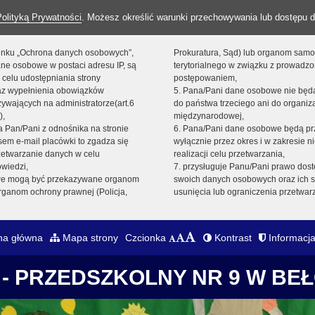
Polityką Prywatności
. Możesz określić warunki przechowywania lub dostępu d
 linku „Ochrona danych osobowych”,
Prokuratura, Sąd) lub organom sam
ne osobowe w postaci adresu IP, są
terytorialnego w związku z prowadz
 celu udostępniania strony
postępowaniem,
raz wypełnienia obowiązków
5. Pana/Pani dane osobowe nie bę
ywających na administratorze(art.6
do państwa trzeciego ani do organiza
),
międzynarodowej,
sta Pan/Pani z odnośnika na stronie
6. Pana/Pani dane osobowe będą pr
em e-mail placówki to zgadza się
wyłącznie przez okres i w zakresie 
zetwarzanie danych w celu
realizacji celu przetwarzania,
owiedzi,
7. przysługuje Panu/Pani prawo dost
we mogą być przekazywane organom
swoich danych osobowych oraz ich s
ganom ochrony prawnej (Policja,
usunięcia lub ograniczenia przetwar
na główna
Mapa strony
Czcionka
Kontrast
Informacja
- PRZEDSZKOLNY NR 9 W BE