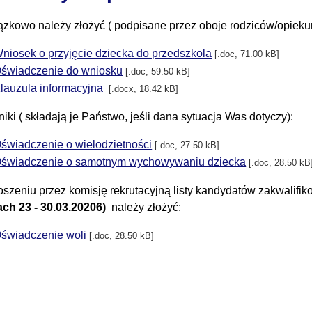
zkowo należy złożyć ( podpisane przez oboje rodziców/opiek
niosek o przyjęcie dziecka do przedszkola
[.doc, 71.00 kB]
świadczenie do wniosku
[.doc, 59.50 kB]
lauzula informacyjna
[.docx, 18.42 kB]
iki ( składają je Państwo, jeśli dana sytuacja Was dotyczy):
świadczenie o wielodzietności
[.doc, 27.50 kB]
świadczenie o samotnym wychowywaniu dziecka
[.doc, 28.50 kB
oszeniu przez komisję rekrutacyjną listy kandydatów zakwalif
ach 23 - 30.03.20206)
należy złożyć:
świadczenie woli
[.doc, 28.50 kB]