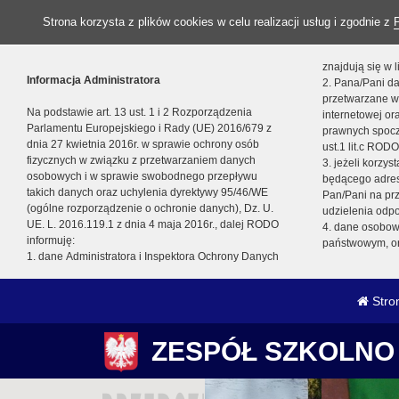
Strona korzysta z plików cookies w celu realizacji usług i zgodnie z
znajdują się w
Informacja Administratora
2. Pana/Pani da
przetwarzane w
Na podstawie art. 13 ust. 1 i 2 Rozporządzenia
internetowej o
Parlamentu Europejskiego i Rady (UE) 2016/679 z
prawnych spocz
dnia 27 kwietnia 2016r. w sprawie ochrony osób
ust.1 lit.c RODO
fizycznych w związku z przetwarzaniem danych
3. jeżeli korzy
osobowych i w sprawie swobodnego przepływu
będącego adres
takich danych oraz uchylenia dyrektywy 95/46/WE
Pan/Pani na pr
(ogólne rozporządzenie o ochronie danych), Dz. U.
udzielenia odp
UE. L. 2016.119.1 z dnia 4 maja 2016r., dalej RODO
4. dane osobo
informuję:
państwowym, or
1. dane Administratora i Inspektora Ochrony Danych
Stro
ZESPÓŁ SZKOLNO 