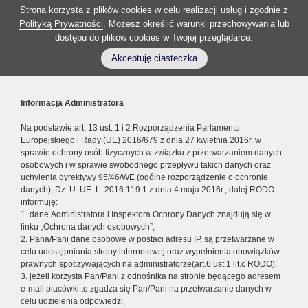
Strona korzysta z plików cookies w celu realizacji usług i zgodnie z
Polityką Prywatności
. Możesz określić warunki przechowywania lub
dostępu do plików cookies w Twojej przeglądarce.
Akceptuję ciasteczka
Informacja Administratora
Na podstawie art. 13 ust. 1 i 2 Rozporządzenia Parlamentu
Europejskiego i Rady (UE) 2016/679 z dnia 27 kwietnia 2016r. w
sprawie ochrony osób fizycznych w związku z przetwarzaniem danych
osobowych i w sprawie swobodnego przepływu takich danych oraz
uchylenia dyrektywy 95/46/WE (ogólne rozporządzenie o ochronie
danych), Dz. U. UE. L. 2016.119.1 z dnia 4 maja 2016r., dalej RODO
informuję:
1. dane Administratora i Inspektora Ochrony Danych znajdują się w
linku „Ochrona danych osobowych”,
2. Pana/Pani dane osobowe w postaci adresu IP, są przetwarzane w
celu udostępniania strony internetowej oraz wypełnienia obowiązków
prawnych spoczywających na administratorze(art.6 ust.1 lit.c RODO),
3. jeżeli korzysta Pan/Pani z odnośnika na stronie będącego adresem
e-mail placówki to zgadza się Pan/Pani na przetwarzanie danych w
celu udzielenia odpowiedzi,