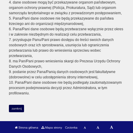
4. dane osobowe mogą być przekazywane organom państwowym,
organom ochrony prawnej (Policja, Prokuratura, Sąd) lub organom
samorządu terytorialnego w związku z prowadzonym postępowaniem,
5. Pana/Pani dane osobowe nie będą przekazywane do państwa
trzeciego ani do organizacji międzynarodowej,
6. Pana/Pani dane osobowe będą przetwarzane wyłącznie przez okres
i w zakresie niezbędnym do realizacji celu przetwarzania,
7. przysługuje Panu/Pani prawo dostępu do treści swoich danych
osobowych oraz ich sprostowania, usunięcia lub ograniczenia
przetwarzania lub prawo do wniesienia sprzeciwu wobec
przetwarzania,
8. ma Pan/Pani prawo wniesienia skargi do Prezesa Urzędu Ochrony
Danych Osobowych,
9. podanie przez Pana/Panią danych osobowych jest fakultatywne
(dobrowolne) w celu udostępnienia strony internetowej,
10. Pana/Pani dane osobowe nie będą podlegały zautomatyzowanym
procesom podejmowania decyzji przez Administratora, w tym
profilowaniu.
zamknij
Strona główna
Mapa strony
Czcionka