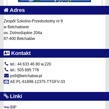
Adres
Zespół Szkolno-Przedszkolny nr 9
w Bełchatowie
os. Dolnośląskie 204a
97-400 Bełchatów
Kontakt
tel.: 44 633 46 80 w.220
tel.: 505 695 778
ps9@belchatow.pl
AE:PL-61898-12375-TTGFV-33
Linki
BIP