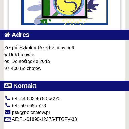
Adres
Zespół Szkolno-Przedszkolny nr 9
w Bełchatowie
os. Dolnośląskie 204a
97-400 Bełchatów
Kontakt
tel.: 44 633 46 80 w.220
tel.: 505 695 778
ps9@belchatow.pl
AE:PL-61898-12375-TTGFV-33