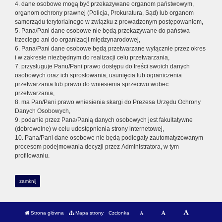
4. dane osobowe mogą być przekazywane organom państwowym,
organom ochrony prawnej (Policja, Prokuratura, Sąd) lub organom
samorządu terytorialnego w związku z prowadzonym postępowaniem,
5. Pana/Pani dane osobowe nie będą przekazywane do państwa
trzeciego ani do organizacji międzynarodowej,
6. Pana/Pani dane osobowe będą przetwarzane wyłącznie przez okres
i w zakresie niezbędnym do realizacji celu przetwarzania,
7. przysługuje Panu/Pani prawo dostępu do treści swoich danych
osobowych oraz ich sprostowania, usunięcia lub ograniczenia
przetwarzania lub prawo do wniesienia sprzeciwu wobec
przetwarzania,
8. ma Pan/Pani prawo wniesienia skargi do Prezesa Urzędu Ochrony
Danych Osobowych,
9. podanie przez Pana/Panią danych osobowych jest fakultatywne
(dobrowolne) w celu udostępnienia strony internetowej,
10. Pana/Pani dane osobowe nie będą podlegały zautomatyzowanym
procesom podejmowania decyzji przez Administratora, w tym
profilowaniu.
zamknij
Strona główna
Mapa strony
Czcionka