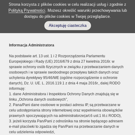
Strona korzysta z plików cookies w celu realizacji usług i zgodnie z
Polityką Prywatności
. Możesz określić warunki przechowywania lub
dostępu do plików cookies w Twojej przeglądarce.
Akceptuję ciasteczka
Informacja Administratora
Na podstawie art. 13 ust. 1 i 2 Rozporządzenia Parlamentu
Europejskiego i Rady (UE) 2016/679 z dnia 27 kwietnia 2016r. w
sprawie ochrony osób fizycznych w związku z przetwarzaniem danych
osobowych i w sprawie swobodnego przepływu takich danych oraz
uchylenia dyrektywy 95/46/WE (ogólne rozporządzenie o ochronie
danych), Dz. U. UE. L. 2016.119.1 z dnia 4 maja 2016r., dalej RODO
informuję:
1. dane Administratora i Inspektora Ochrony Danych znajdują się w
linku „Ochrona danych osobowych”,
2. Pana/Pani dane osobowe w postaci adresu IP, są przetwarzane w
celu udostępniania strony internetowej oraz wypełnienia obowiązków
prawnych spoczywających na administratorze(art.6 ust.1 lit.c RODO),
3. jeżeli korzysta Pan/Pani z odnośnika na stronie będącego adresem
e-mail placówki to zgadza się Pan/Pani na przetwarzanie danych w
celu udzielenia odpowiedzi,