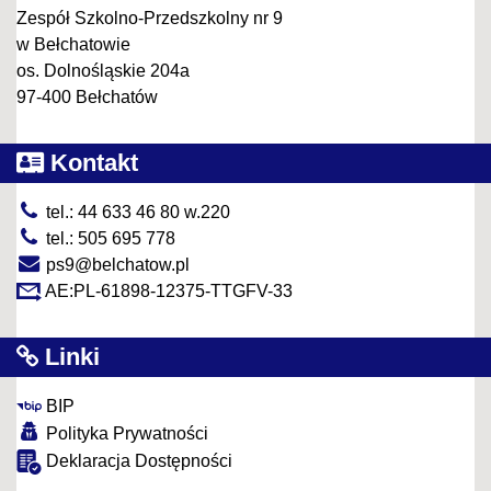
Zespół Szkolno-Przedszkolny nr 9
w Bełchatowie
os. Dolnośląskie 204a
97-400 Bełchatów
Kontakt
tel.: 44 633 46 80 w.220
tel.: 505 695 778
ps9@belchatow.pl
AE:PL-61898-12375-TTGFV-33
Linki
BIP
Polityka Prywatności
Deklaracja Dostępności