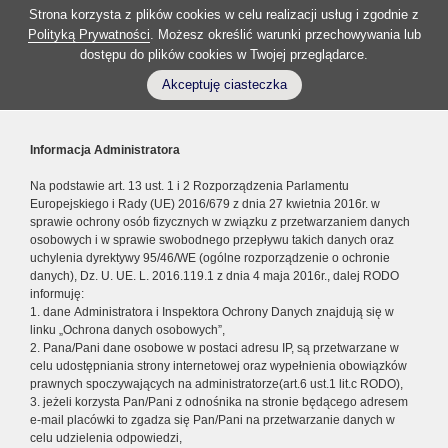
Strona korzysta z plików cookies w celu realizacji usług i zgodnie z
Polityką Prywatności
. Możesz określić warunki przechowywania lub
dostępu do plików cookies w Twojej przeglądarce.
Akceptuję ciasteczka
Informacja Administratora
Na podstawie art. 13 ust. 1 i 2 Rozporządzenia Parlamentu
Europejskiego i Rady (UE) 2016/679 z dnia 27 kwietnia 2016r. w
sprawie ochrony osób fizycznych w związku z przetwarzaniem danych
osobowych i w sprawie swobodnego przepływu takich danych oraz
uchylenia dyrektywy 95/46/WE (ogólne rozporządzenie o ochronie
danych), Dz. U. UE. L. 2016.119.1 z dnia 4 maja 2016r., dalej RODO
informuję:
1. dane Administratora i Inspektora Ochrony Danych znajdują się w
linku „Ochrona danych osobowych”,
2. Pana/Pani dane osobowe w postaci adresu IP, są przetwarzane w
celu udostępniania strony internetowej oraz wypełnienia obowiązków
prawnych spoczywających na administratorze(art.6 ust.1 lit.c RODO),
3. jeżeli korzysta Pan/Pani z odnośnika na stronie będącego adresem
e-mail placówki to zgadza się Pan/Pani na przetwarzanie danych w
celu udzielenia odpowiedzi,