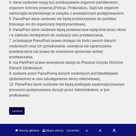
4. dane osobowe mogą być przekazywane organom państwowym,
organom ochrony prawnej (Policja, Prokuratura, Sąd) lub organom
samorządu terytorialnego w związku z prowadzonym postępowaniem,
5. Pana/Pani dane osobowe nie będą przekazywane do państwa
trzeciego ani do organizacji międzynarodowej,
6. Pana/Pani dane osobowe będą przetwarzane wyłącznie przez okres
i w zakresie niezbędnym do realizacji celu przetwarzania,
7. przysługuje Panu/Pani prawo dostępu do treści swoich danych
osobowych oraz ich sprostowania, usunięcia lub ograniczenia
przetwarzania lub prawo do wniesienia sprzeciwu wobec
przetwarzania,
8. ma Pan/Pani prawo wniesienia skargi do Prezesa Urzędu Ochrony
Danych Osobowych,
9. podanie przez Pana/Panią danych osobowych jest fakultatywne
(dobrowolne) w celu udostępnienia strony internetowej,
10. Pana/Pani dane osobowe nie będą podlegały zautomatyzowanym
procesom podejmowania decyzji przez Administratora, w tym
profilowaniu.
zamknij
Strona główna
Mapa strony
Czcionka