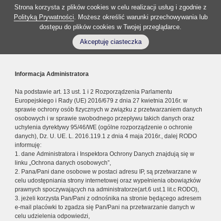
Strona korzysta z plików cookies w celu realizacji usług i zgodnie z
Polityką Prywatności
. Możesz określić warunki przechowywania lub
dostępu do plików cookies w Twojej przeglądarce.
Akceptuję ciasteczka
Informacja Administratora
Na podstawie art. 13 ust. 1 i 2 Rozporządzenia Parlamentu
Europejskiego i Rady (UE) 2016/679 z dnia 27 kwietnia 2016r. w
sprawie ochrony osób fizycznych w związku z przetwarzaniem danych
osobowych i w sprawie swobodnego przepływu takich danych oraz
uchylenia dyrektywy 95/46/WE (ogólne rozporządzenie o ochronie
danych), Dz. U. UE. L. 2016.119.1 z dnia 4 maja 2016r., dalej RODO
informuję:
1. dane Administratora i Inspektora Ochrony Danych znajdują się w
linku „Ochrona danych osobowych”,
2. Pana/Pani dane osobowe w postaci adresu IP, są przetwarzane w
celu udostępniania strony internetowej oraz wypełnienia obowiązków
prawnych spoczywających na administratorze(art.6 ust.1 lit.c RODO),
3. jeżeli korzysta Pan/Pani z odnośnika na stronie będącego adresem
e-mail placówki to zgadza się Pan/Pani na przetwarzanie danych w
celu udzielenia odpowiedzi,