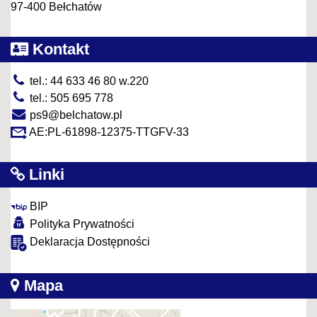
97-400 Bełchatów
Kontakt
tel.: 44 633 46 80 w.220
tel.: 505 695 778
ps9@belchatow.pl
AE:PL-61898-12375-TTGFV-33
Linki
BIP
Polityka Prywatności
Deklaracja Dostępności
Mapa