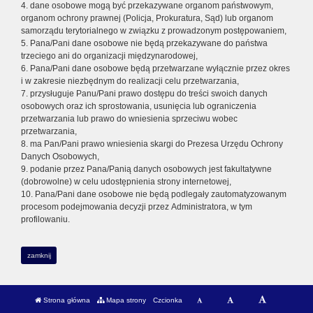
4. dane osobowe mogą być przekazywane organom państwowym,
organom ochrony prawnej (Policja, Prokuratura, Sąd) lub organom
samorządu terytorialnego w związku z prowadzonym postępowaniem,
5. Pana/Pani dane osobowe nie będą przekazywane do państwa
trzeciego ani do organizacji międzynarodowej,
6. Pana/Pani dane osobowe będą przetwarzane wyłącznie przez okres
i w zakresie niezbędnym do realizacji celu przetwarzania,
7. przysługuje Panu/Pani prawo dostępu do treści swoich danych
osobowych oraz ich sprostowania, usunięcia lub ograniczenia
przetwarzania lub prawo do wniesienia sprzeciwu wobec
przetwarzania,
8. ma Pan/Pani prawo wniesienia skargi do Prezesa Urzędu Ochrony
Danych Osobowych,
9. podanie przez Pana/Panią danych osobowych jest fakultatywne
(dobrowolne) w celu udostępnienia strony internetowej,
10. Pana/Pani dane osobowe nie będą podlegały zautomatyzowanym
procesom podejmowania decyzji przez Administratora, w tym
profilowaniu.
zamknij
Strona główna
Mapa strony
Czcionka