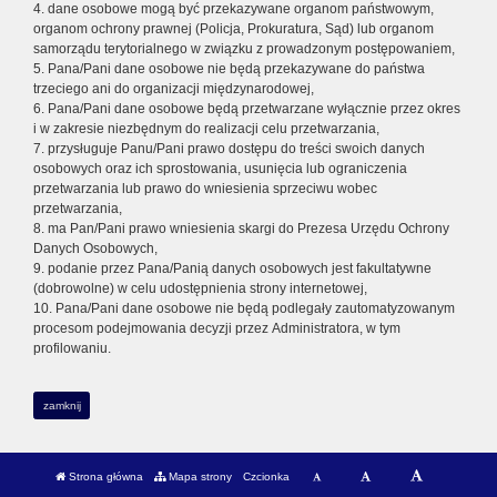
4. dane osobowe mogą być przekazywane organom państwowym,
organom ochrony prawnej (Policja, Prokuratura, Sąd) lub organom
samorządu terytorialnego w związku z prowadzonym postępowaniem,
5. Pana/Pani dane osobowe nie będą przekazywane do państwa
trzeciego ani do organizacji międzynarodowej,
6. Pana/Pani dane osobowe będą przetwarzane wyłącznie przez okres
i w zakresie niezbędnym do realizacji celu przetwarzania,
7. przysługuje Panu/Pani prawo dostępu do treści swoich danych
osobowych oraz ich sprostowania, usunięcia lub ograniczenia
przetwarzania lub prawo do wniesienia sprzeciwu wobec
przetwarzania,
8. ma Pan/Pani prawo wniesienia skargi do Prezesa Urzędu Ochrony
Danych Osobowych,
9. podanie przez Pana/Panią danych osobowych jest fakultatywne
(dobrowolne) w celu udostępnienia strony internetowej,
10. Pana/Pani dane osobowe nie będą podlegały zautomatyzowanym
procesom podejmowania decyzji przez Administratora, w tym
profilowaniu.
zamknij
Strona główna
Mapa strony
Czcionka