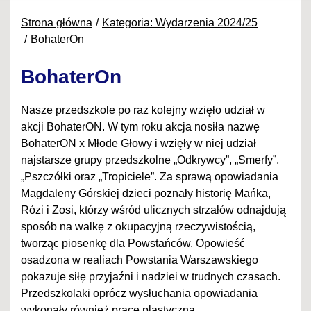
Strona główna
Kategoria: Wydarzenia 2024/25
BohaterOn
BohaterOn
Nasze przedszkole po raz kolejny wzięło udział w
akcji BohaterON. W tym roku akcja nosiła nazwę
BohaterON x Młode Głowy i wzięły w niej udział
najstarsze grupy przedszkolne „Odkrywcy”, „Smerfy”,
„Pszczółki oraz „Tropiciele”. Za sprawą opowiadania
Magdaleny Górskiej dzieci poznały historię Mańka,
Rózi i Zosi, którzy wśród ulicznych strzałów odnajdują
sposób na walkę z okupacyjną rzeczywistością,
tworząc piosenkę dla Powstańców. Opowieść
osadzona w realiach Powstania Warszawskiego
pokazuje siłę przyjaźni i nadziei w trudnych czasach.
Przedszkolaki oprócz wysłuchania opowiadania
wykonały również pracę plastyczną.