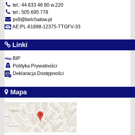
tel.: 44 633 46 80 w.220
tel.: 505 695 778
ps9@belchatow.pl
AE:PL-61898-12375-TTGFV-33
Linki
BIP
Polityka Prywatności
Deklaracja Dostępności
Mapa