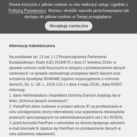
Strona korzysta z plików cookies w celu realizacji usług i zgodnie z
Polityką Prywatności
. Możesz określić warunki przechowywania lub
dostępu do plików cookies w Twojej przeglądarce.
Akceptuję ciasteczka
Informacja Administratora
Na podstawie art. 13 ust. 1 i 2 Rozporządzenia Parlamentu
Europejskiego i Rady (UE) 2016/679 z dnia 27 kwietnia 2016r. w
sprawie ochrony osób fizycznych w związku z przetwarzaniem danych
osobowych i w sprawie swobodnego przepływu takich danych oraz
uchylenia dyrektywy 95/46/WE (ogólne rozporządzenie o ochronie
danych), Dz. U. UE. L. 2016.119.1 z dnia 4 maja 2016r., dalej RODO
informuję:
1. dane Administratora i Inspektora Ochrony Danych znajdują się w
linku „Ochrona danych osobowych”,
2. Pana/Pani dane osobowe w postaci adresu IP, są przetwarzane w
celu udostępniania strony internetowej oraz wypełnienia obowiązków
prawnych spoczywających na administratorze(art.6 ust.1 lit.c RODO),
3. jeżeli korzysta Pan/Pani z odnośnika na stronie będącego adresem
e-mail placówki to zgadza się Pan/Pani na przetwarzanie danych w
celu udzielenia odpowiedzi,