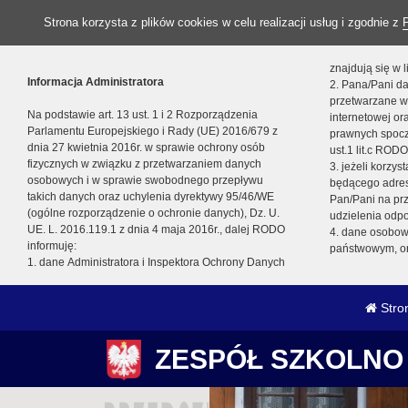
Strona korzysta z plików cookies w celu realizacji usług i zgodnie z
znajdują się w
Informacja Administratora
2. Pana/Pani da
przetwarzane w
Na podstawie art. 13 ust. 1 i 2 Rozporządzenia
internetowej o
Parlamentu Europejskiego i Rady (UE) 2016/679 z
prawnych spocz
dnia 27 kwietnia 2016r. w sprawie ochrony osób
ust.1 lit.c RODO
fizycznych w związku z przetwarzaniem danych
3. jeżeli korzy
osobowych i w sprawie swobodnego przepływu
będącego adres
takich danych oraz uchylenia dyrektywy 95/46/WE
Pan/Pani na pr
(ogólne rozporządzenie o ochronie danych), Dz. U.
udzielenia odp
UE. L. 2016.119.1 z dnia 4 maja 2016r., dalej RODO
4. dane osobo
informuję:
państwowym, or
1. dane Administratora i Inspektora Ochrony Danych
Stro
ZESPÓŁ SZKOLNO 