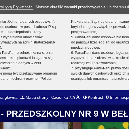
Polityką Prywatności
. Możesz określić warunki przechowywania lub dostępu d
 linku „Ochrona danych osobowych”,
Prokuratura, Sąd) lub organom sam
ne osobowe w postaci adresu IP, są
terytorialnego w związku z prowadz
 celu udostępniania strony
postępowaniem,
raz wypełnienia obowiązków
5. Pana/Pani dane osobowe nie bę
ywających na administratorze(art.6
do państwa trzeciego ani do organiza
),
międzynarodowej,
sta Pan/Pani z odnośnika na stronie
6. Pana/Pani dane osobowe będą pr
em e-mail placówki to zgadza się
wyłącznie przez okres i w zakresie 
zetwarzanie danych w celu
realizacji celu przetwarzania,
owiedzi,
7. przysługuje Panu/Pani prawo dost
we mogą być przekazywane organom
swoich danych osobowych oraz ich s
ganom ochrony prawnej (Policja,
usunięcia lub ograniczenia przetwar
na główna
Mapa strony
Czcionka
Kontrast
Informacja
- PRZEDSZKOLNY NR 9 W BE