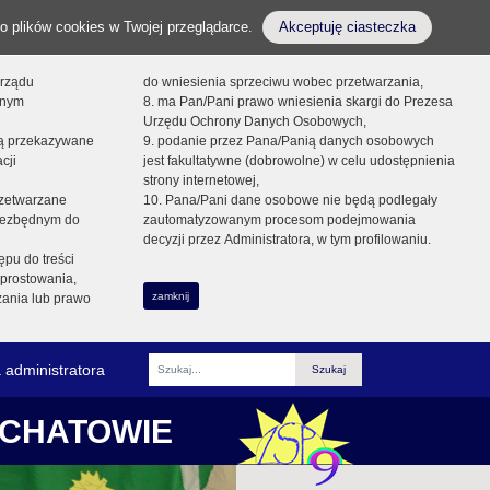
o plików cookies w Twojej przeglądarce.
Akceptuję ciasteczka
orządu
do wniesienia sprzeciwu wobec przetwarzania,
onym
8. ma Pan/Pani prawo wniesienia skargi do Prezesa
Urzędu Ochrony Danych Osobowych,
dą przekazywane
9. podanie przez Pana/Panią danych osobowych
cji
jest fakultatywne (dobrowolne) w celu udostępnienia
strony internetowej,
zetwarzane
10. Pana/Pani dane osobowe nie będą podlegały
niezbędnym do
zautomatyzowanym procesom podejmowania
decyzji przez Administratora, w tym profilowaniu.
ępu do treści
prostowania,
zamknij
zania lub prawo
 administratora
Fraza
ŁCHATOWIE