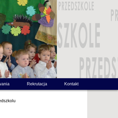
wania
Rekrutacja
Kontakt
edszkolu