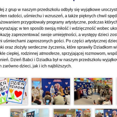
ej z grup w naszym przedszkolu odbyły się wyjątkowe uroczystoś
ełen radości, uśmiechu i wzruszeń, a także pięknych chwil spę
żowaniem przygotowały programy artystyczne, podczas których
 wyrażając w ten sposób swoją miłość i wdzięczność wobec uk
okazję zaprezentować swoje umiejętności, a występy dzieci zo
mi uśmiechami zaproszonych gości. Po części artystycznej dzi
ki oraz złożyły serdeczne życzenia, które sprawiły Dziadkom wi
kle ciepłej, rodzinnej atmosferze, sprzyjającej rozmowom, wsp
ień. Dzień Babci i Dziadka był w naszym przedszkolu wyjątko
 zarówno dzieci, jak i ich najbliższych.