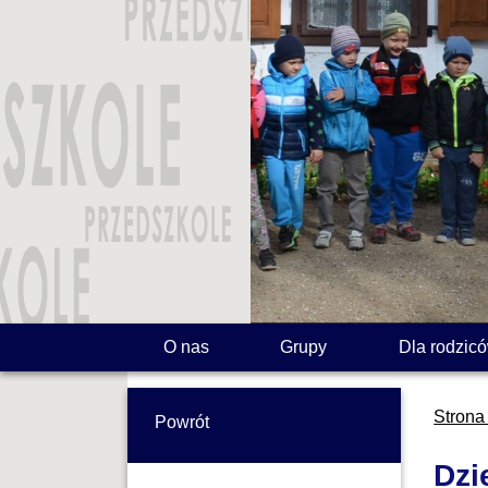
O nas
Grupy
Dla rodzic
Strona
Powrót
Dzi