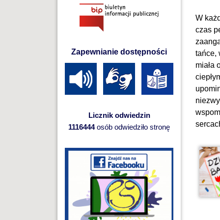
W każd
czas p
zaanga
Zapewnianie dostępności
tańce,
miała 
ciepły
upomin
niezwy
wspomn
Licznik odwiedzin
sercach
1116444
osób odwiedziło stronę