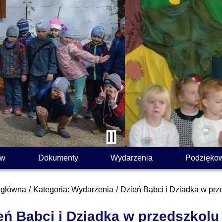
ów
Dokumenty
Wydarzenia
Podzięko
 główna
Kategoria: Wydarzenia
Dzień Babci i Dziadka w prz
eń Babci i Dziadka w przedszkolu