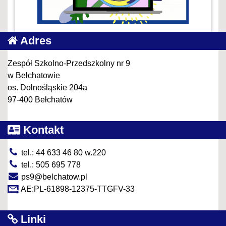
Adres
Zespół Szkolno-Przedszkolny nr 9
w Bełchatowie
os. Dolnośląskie 204a
97-400 Bełchatów
Kontakt
tel.: 44 633 46 80 w.220
tel.: 505 695 778
ps9@belchatow.pl
AE:PL-61898-12375-TTGFV-33
Linki