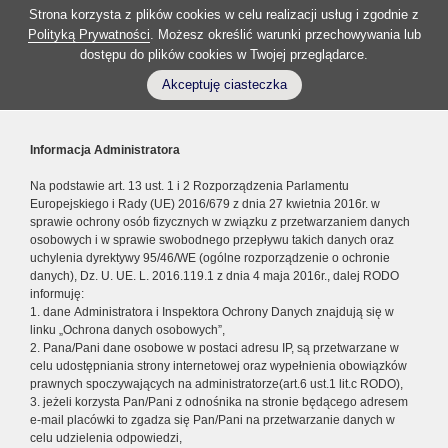
Strona korzysta z plików cookies w celu realizacji usług i zgodnie z
Polityką Prywatności
. Możesz określić warunki przechowywania lub
dostępu do plików cookies w Twojej przeglądarce.
Akceptuję ciasteczka
Informacja Administratora
Na podstawie art. 13 ust. 1 i 2 Rozporządzenia Parlamentu
Europejskiego i Rady (UE) 2016/679 z dnia 27 kwietnia 2016r. w
sprawie ochrony osób fizycznych w związku z przetwarzaniem danych
osobowych i w sprawie swobodnego przepływu takich danych oraz
uchylenia dyrektywy 95/46/WE (ogólne rozporządzenie o ochronie
danych), Dz. U. UE. L. 2016.119.1 z dnia 4 maja 2016r., dalej RODO
informuję:
1. dane Administratora i Inspektora Ochrony Danych znajdują się w
linku „Ochrona danych osobowych”,
2. Pana/Pani dane osobowe w postaci adresu IP, są przetwarzane w
celu udostępniania strony internetowej oraz wypełnienia obowiązków
prawnych spoczywających na administratorze(art.6 ust.1 lit.c RODO),
3. jeżeli korzysta Pan/Pani z odnośnika na stronie będącego adresem
e-mail placówki to zgadza się Pan/Pani na przetwarzanie danych w
celu udzielenia odpowiedzi,