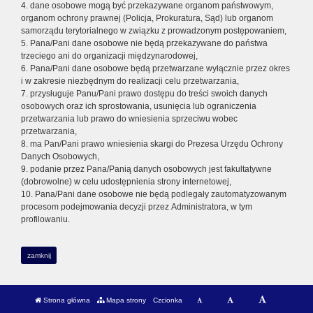
4. dane osobowe mogą być przekazywane organom państwowym,
organom ochrony prawnej (Policja, Prokuratura, Sąd) lub organom
samorządu terytorialnego w związku z prowadzonym postępowaniem,
5. Pana/Pani dane osobowe nie będą przekazywane do państwa
trzeciego ani do organizacji międzynarodowej,
6. Pana/Pani dane osobowe będą przetwarzane wyłącznie przez okres
i w zakresie niezbędnym do realizacji celu przetwarzania,
7. przysługuje Panu/Pani prawo dostępu do treści swoich danych
osobowych oraz ich sprostowania, usunięcia lub ograniczenia
przetwarzania lub prawo do wniesienia sprzeciwu wobec
przetwarzania,
8. ma Pan/Pani prawo wniesienia skargi do Prezesa Urzędu Ochrony
Danych Osobowych,
9. podanie przez Pana/Panią danych osobowych jest fakultatywne
(dobrowolne) w celu udostępnienia strony internetowej,
10. Pana/Pani dane osobowe nie będą podlegały zautomatyzowanym
procesom podejmowania decyzji przez Administratora, w tym
profilowaniu.
zamknij
Strona główna
Mapa strony
Czcionka