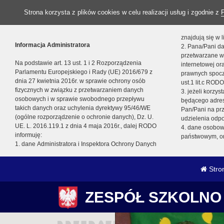
Strona korzysta z plików cookies w celu realizacji usług i zgodnie z
znajdują się w
Informacja Administratora
2. Pana/Pani da
przetwarzane w
Na podstawie art. 13 ust. 1 i 2 Rozporządzenia
internetowej o
Parlamentu Europejskiego i Rady (UE) 2016/679 z
prawnych spocz
dnia 27 kwietnia 2016r. w sprawie ochrony osób
ust.1 lit.c RODO
fizycznych w związku z przetwarzaniem danych
3. jeżeli korzy
osobowych i w sprawie swobodnego przepływu
będącego adres
takich danych oraz uchylenia dyrektywy 95/46/WE
Pan/Pani na pr
(ogólne rozporządzenie o ochronie danych), Dz. U.
udzielenia odp
UE. L. 2016.119.1 z dnia 4 maja 2016r., dalej RODO
4. dane osobo
informuję:
państwowym, or
1. dane Administratora i Inspektora Ochrony Danych
Stro
ZESPÓŁ SZKOLNO 