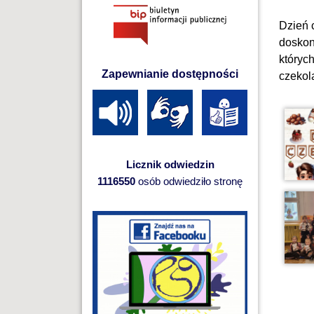
Dzień c
doskon
któryc
Zapewnianie dostępności
czekol
Licznik odwiedzin
1116550
osób odwiedziło stronę