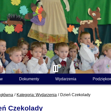
ów
Dokumenty
Wydarzenia
Podzięko
 główna
Kategoria: Wydarzenia
Dzień Czekolady
eń Czekolady