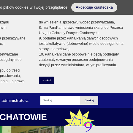
o plików cookies w Twojej przeglądarce.
Akceptuję ciasteczka
orządu
do wniesienia sprzeciwu wobec przetwarzania,
onym
8. ma Pan/Pani prawo wniesienia skargi do Prezesa
Urzędu Ochrony Danych Osobowych,
dą przekazywane
9. podanie przez Pana/Panią danych osobowych
cji
jest fakultatywne (dobrowolne) w celu udostępnienia
strony internetowej,
zetwarzane
10. Pana/Pani dane osobowe nie będą podlegały
niezbędnym do
zautomatyzowanym procesom podejmowania
decyzji przez Administratora, w tym profilowaniu.
ępu do treści
prostowania,
zamknij
zania lub prawo
 administratora
Fraza
ŁCHATOWIE