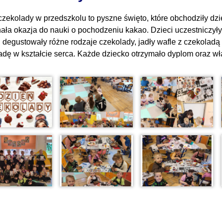
zekolady w przedszkolu to pyszne święto, które obchodziły dziec
ała okazja do nauki o pochodzeniu kakao. Dzieci uczestniczy
h degustowały różne rodzaje czekolady, jadły wafle z czekolad
adę w kształcie serca. Każde dziecko otrzymało dyplom oraz w