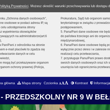
Polityką Prywatności
. Możesz określić warunki przechowywania lub dostępu d
 linku „Ochrona danych osobowych”,
Prokuratura, Sąd) lub organom sam
ne osobowe w postaci adresu IP, są
terytorialnego w związku z prowadz
 celu udostępniania strony
postępowaniem,
raz wypełnienia obowiązków
5. Pana/Pani dane osobowe nie bę
ywających na administratorze(art.6
do państwa trzeciego ani do organiza
),
międzynarodowej,
sta Pan/Pani z odnośnika na stronie
6. Pana/Pani dane osobowe będą pr
em e-mail placówki to zgadza się
wyłącznie przez okres i w zakresie 
zetwarzanie danych w celu
realizacji celu przetwarzania,
owiedzi,
7. przysługuje Panu/Pani prawo dost
we mogą być przekazywane organom
swoich danych osobowych oraz ich s
ganom ochrony prawnej (Policja,
usunięcia lub ograniczenia przetwar
na główna
Mapa strony
Czcionka
Kontrast
Informacja
- PRZEDSZKOLNY NR 9 W BE