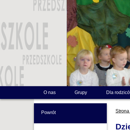
O nas
Grupy
Dla rodzic
Strona
Powrót
Dzi