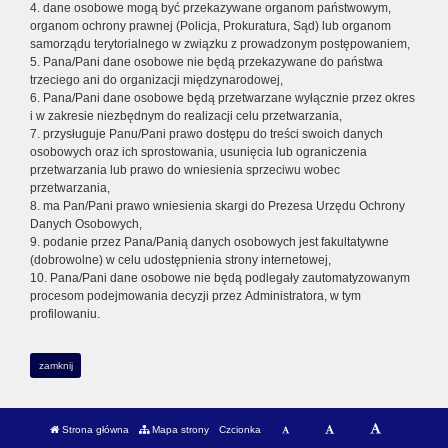
4. dane osobowe mogą być przekazywane organom państwowym,
organom ochrony prawnej (Policja, Prokuratura, Sąd) lub organom
samorządu terytorialnego w związku z prowadzonym postępowaniem,
5. Pana/Pani dane osobowe nie będą przekazywane do państwa
trzeciego ani do organizacji międzynarodowej,
6. Pana/Pani dane osobowe będą przetwarzane wyłącznie przez okres
i w zakresie niezbędnym do realizacji celu przetwarzania,
7. przysługuje Panu/Pani prawo dostępu do treści swoich danych
osobowych oraz ich sprostowania, usunięcia lub ograniczenia
przetwarzania lub prawo do wniesienia sprzeciwu wobec
przetwarzania,
8. ma Pan/Pani prawo wniesienia skargi do Prezesa Urzędu Ochrony
Danych Osobowych,
9. podanie przez Pana/Panią danych osobowych jest fakultatywne
(dobrowolne) w celu udostępnienia strony internetowej,
10. Pana/Pani dane osobowe nie będą podlegały zautomatyzowanym
procesom podejmowania decyzji przez Administratora, w tym
profilowaniu.
zamknij
Strona główna
Mapa strony
Czcionka