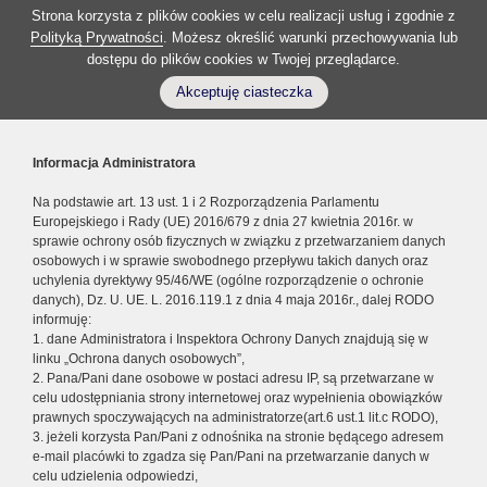
Strona korzysta z plików cookies w celu realizacji usług i zgodnie z
Polityką Prywatności
. Możesz określić warunki przechowywania lub
dostępu do plików cookies w Twojej przeglądarce.
Akceptuję ciasteczka
Informacja Administratora
Na podstawie art. 13 ust. 1 i 2 Rozporządzenia Parlamentu
Europejskiego i Rady (UE) 2016/679 z dnia 27 kwietnia 2016r. w
sprawie ochrony osób fizycznych w związku z przetwarzaniem danych
osobowych i w sprawie swobodnego przepływu takich danych oraz
uchylenia dyrektywy 95/46/WE (ogólne rozporządzenie o ochronie
danych), Dz. U. UE. L. 2016.119.1 z dnia 4 maja 2016r., dalej RODO
informuję:
1. dane Administratora i Inspektora Ochrony Danych znajdują się w
linku „Ochrona danych osobowych”,
2. Pana/Pani dane osobowe w postaci adresu IP, są przetwarzane w
celu udostępniania strony internetowej oraz wypełnienia obowiązków
prawnych spoczywających na administratorze(art.6 ust.1 lit.c RODO),
3. jeżeli korzysta Pan/Pani z odnośnika na stronie będącego adresem
e-mail placówki to zgadza się Pan/Pani na przetwarzanie danych w
celu udzielenia odpowiedzi,