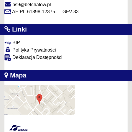
ps9@belchatow.pl
AE:PL-61898-12375-TTGFV-33
Linki
BIP
Polityka Prywatności
Deklaracja Dostępności
Mapa