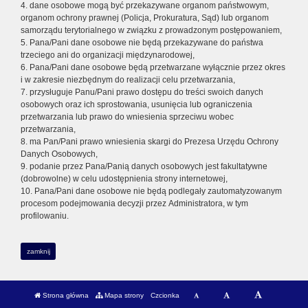
4. dane osobowe mogą być przekazywane organom państwowym,
organom ochrony prawnej (Policja, Prokuratura, Sąd) lub organom
samorządu terytorialnego w związku z prowadzonym postępowaniem,
5. Pana/Pani dane osobowe nie będą przekazywane do państwa
trzeciego ani do organizacji międzynarodowej,
6. Pana/Pani dane osobowe będą przetwarzane wyłącznie przez okres
i w zakresie niezbędnym do realizacji celu przetwarzania,
7. przysługuje Panu/Pani prawo dostępu do treści swoich danych
osobowych oraz ich sprostowania, usunięcia lub ograniczenia
przetwarzania lub prawo do wniesienia sprzeciwu wobec
przetwarzania,
8. ma Pan/Pani prawo wniesienia skargi do Prezesa Urzędu Ochrony
Danych Osobowych,
9. podanie przez Pana/Panią danych osobowych jest fakultatywne
(dobrowolne) w celu udostępnienia strony internetowej,
10. Pana/Pani dane osobowe nie będą podlegały zautomatyzowanym
procesom podejmowania decyzji przez Administratora, w tym
profilowaniu.
zamknij
Strona główna
Mapa strony
Czcionka