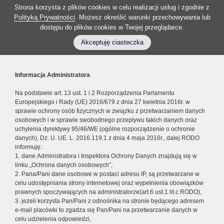
Strona korzysta z plików cookies w celu realizacji usług i zgodnie z
Polityką Prywatności
. Możesz określić warunki przechowywania lub
dostępu do plików cookies w Twojej przeglądarce.
Akceptuję ciasteczka
Informacja Administratora
Na podstawie art. 13 ust. 1 i 2 Rozporządzenia Parlamentu
Europejskiego i Rady (UE) 2016/679 z dnia 27 kwietnia 2016r. w
sprawie ochrony osób fizycznych w związku z przetwarzaniem danych
osobowych i w sprawie swobodnego przepływu takich danych oraz
uchylenia dyrektywy 95/46/WE (ogólne rozporządzenie o ochronie
danych), Dz. U. UE. L. 2016.119.1 z dnia 4 maja 2016r., dalej RODO
informuję:
1. dane Administratora i Inspektora Ochrony Danych znajdują się w
linku „Ochrona danych osobowych”,
2. Pana/Pani dane osobowe w postaci adresu IP, są przetwarzane w
celu udostępniania strony internetowej oraz wypełnienia obowiązków
prawnych spoczywających na administratorze(art.6 ust.1 lit.c RODO),
3. jeżeli korzysta Pan/Pani z odnośnika na stronie będącego adresem
e-mail placówki to zgadza się Pan/Pani na przetwarzanie danych w
celu udzielenia odpowiedzi,