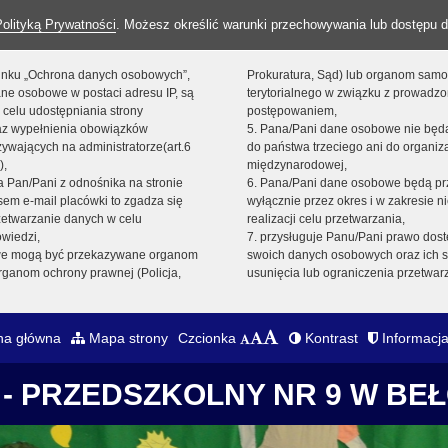
Polityką Prywatności
. Możesz określić warunki przechowywania lub dostępu d
 linku „Ochrona danych osobowych”,
Prokuratura, Sąd) lub organom sam
ne osobowe w postaci adresu IP, są
terytorialnego w związku z prowadz
 celu udostępniania strony
postępowaniem,
raz wypełnienia obowiązków
5. Pana/Pani dane osobowe nie bę
ywających na administratorze(art.6
do państwa trzeciego ani do organiza
),
międzynarodowej,
sta Pan/Pani z odnośnika na stronie
6. Pana/Pani dane osobowe będą pr
em e-mail placówki to zgadza się
wyłącznie przez okres i w zakresie 
zetwarzanie danych w celu
realizacji celu przetwarzania,
owiedzi,
7. przysługuje Panu/Pani prawo dost
we mogą być przekazywane organom
swoich danych osobowych oraz ich s
ganom ochrony prawnej (Policja,
usunięcia lub ograniczenia przetwar
na główna
Mapa strony
Czcionka
Kontrast
Informacja
- PRZEDSZKOLNY NR 9 W BE