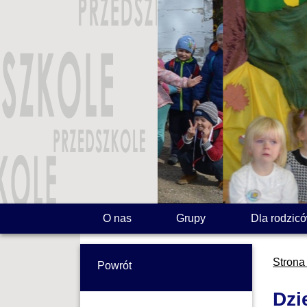
O nas
Grupy
Dla rodzic
Strona
Powrót
Dzi