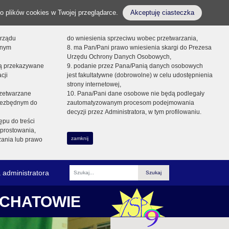
o plików cookies w Twojej przeglądarce.
Akceptuję ciasteczka
orządu
do wniesienia sprzeciwu wobec przetwarzania,
onym
8. ma Pan/Pani prawo wniesienia skargi do Prezesa
Urzędu Ochrony Danych Osobowych,
dą przekazywane
9. podanie przez Pana/Panią danych osobowych
cji
jest fakultatywne (dobrowolne) w celu udostępnienia
strony internetowej,
zetwarzane
10. Pana/Pani dane osobowe nie będą podlegały
niezbędnym do
zautomatyzowanym procesom podejmowania
decyzji przez Administratora, w tym profilowaniu.
ępu do treści
prostowania,
zamknij
zania lub prawo
 administratora
Fraza
ŁCHATOWIE