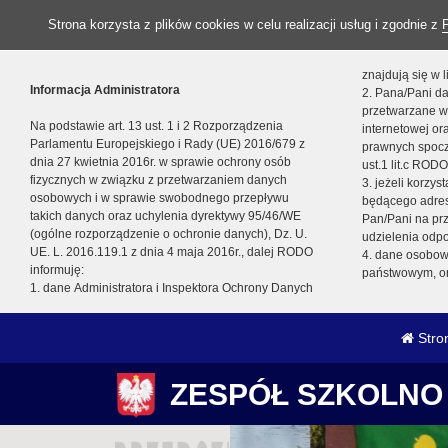
Strona korzysta z plików cookies w celu realizacji usług i zgodnie z
znajdują się w
Informacja Administratora
2. Pana/Pani da
przetwarzane w
Na podstawie art. 13 ust. 1 i 2 Rozporządzenia
internetowej o
Parlamentu Europejskiego i Rady (UE) 2016/679 z
prawnych spocz
dnia 27 kwietnia 2016r. w sprawie ochrony osób
ust.1 lit.c RODO
fizycznych w związku z przetwarzaniem danych
3. jeżeli korzy
osobowych i w sprawie swobodnego przepływu
będącego adres
takich danych oraz uchylenia dyrektywy 95/46/WE
Pan/Pani na pr
(ogólne rozporządzenie o ochronie danych), Dz. U.
udzielenia odp
UE. L. 2016.119.1 z dnia 4 maja 2016r., dalej RODO
4. dane osobo
informuję:
państwowym, or
1. dane Administratora i Inspektora Ochrony Danych
Stro
ZESPÓŁ SZKOLNO 