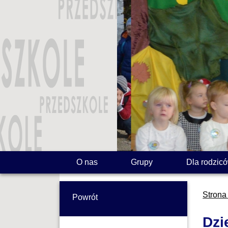
O nas
Grupy
Dla rodzic
Strona
Powrót
Dzi