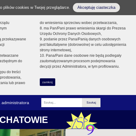
o plików cookies w Twojej przeglądarce.
Akceptuję ciasteczka
orządu
do wniesienia sprzeciwu wobec przetwarzania,
onym
8. ma Pan/Pani prawo wniesienia skargi do Prezesa
Urzędu Ochrony Danych Osobowych,
dą przekazywane
9. podanie przez Pana/Panią danych osobowych
cji
jest fakultatywne (dobrowolne) w celu udostępnienia
strony internetowej,
zetwarzane
10. Pana/Pani dane osobowe nie będą podlegały
niezbędnym do
zautomatyzowanym procesom podejmowania
decyzji przez Administratora, w tym profilowaniu.
ępu do treści
prostowania,
zamknij
zania lub prawo
 administratora
Fraza
ŁCHATOWIE