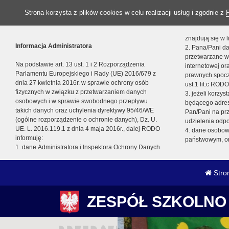
Strona korzysta z plików cookies w celu realizacji usług i zgodnie z
znajdują się w
Informacja Administratora
2. Pana/Pani da
przetwarzane w
Na podstawie art. 13 ust. 1 i 2 Rozporządzenia
internetowej o
Parlamentu Europejskiego i Rady (UE) 2016/679 z
prawnych spocz
dnia 27 kwietnia 2016r. w sprawie ochrony osób
ust.1 lit.c RODO
fizycznych w związku z przetwarzaniem danych
3. jeżeli korzy
osobowych i w sprawie swobodnego przepływu
będącego adres
takich danych oraz uchylenia dyrektywy 95/46/WE
Pan/Pani na pr
(ogólne rozporządzenie o ochronie danych), Dz. U.
udzielenia odp
UE. L. 2016.119.1 z dnia 4 maja 2016r., dalej RODO
4. dane osobo
informuję:
państwowym, or
1. dane Administratora i Inspektora Ochrony Danych
Stro
ZESPÓŁ SZKOLNO 