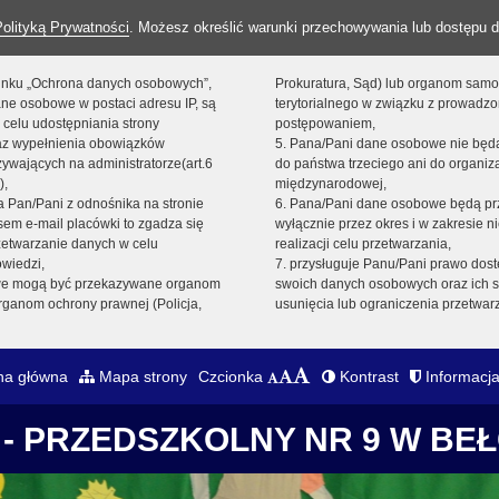
Polityką Prywatności
. Możesz określić warunki przechowywania lub dostępu d
 linku „Ochrona danych osobowych”,
Prokuratura, Sąd) lub organom sam
ne osobowe w postaci adresu IP, są
terytorialnego w związku z prowadz
 celu udostępniania strony
postępowaniem,
raz wypełnienia obowiązków
5. Pana/Pani dane osobowe nie bę
ywających na administratorze(art.6
do państwa trzeciego ani do organiza
),
międzynarodowej,
sta Pan/Pani z odnośnika na stronie
6. Pana/Pani dane osobowe będą pr
em e-mail placówki to zgadza się
wyłącznie przez okres i w zakresie 
zetwarzanie danych w celu
realizacji celu przetwarzania,
owiedzi,
7. przysługuje Panu/Pani prawo dost
we mogą być przekazywane organom
swoich danych osobowych oraz ich s
ganom ochrony prawnej (Policja,
usunięcia lub ograniczenia przetwar
na główna
Mapa strony
Czcionka
Kontrast
Informacja
- PRZEDSZKOLNY NR 9 W BE