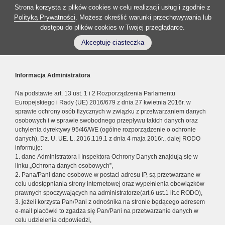
Strona korzysta z plików cookies w celu realizacji usług i zgodnie z
Polityką Prywatności
. Możesz określić warunki przechowywania lub
dostępu do plików cookies w Twojej przeglądarce.
Akceptuję ciasteczka
Informacja Administratora
Na podstawie art. 13 ust. 1 i 2 Rozporządzenia Parlamentu
Europejskiego i Rady (UE) 2016/679 z dnia 27 kwietnia 2016r. w
sprawie ochrony osób fizycznych w związku z przetwarzaniem danych
osobowych i w sprawie swobodnego przepływu takich danych oraz
uchylenia dyrektywy 95/46/WE (ogólne rozporządzenie o ochronie
danych), Dz. U. UE. L. 2016.119.1 z dnia 4 maja 2016r., dalej RODO
informuję:
1. dane Administratora i Inspektora Ochrony Danych znajdują się w
linku „Ochrona danych osobowych”,
2. Pana/Pani dane osobowe w postaci adresu IP, są przetwarzane w
celu udostępniania strony internetowej oraz wypełnienia obowiązków
prawnych spoczywających na administratorze(art.6 ust.1 lit.c RODO),
3. jeżeli korzysta Pan/Pani z odnośnika na stronie będącego adresem
e-mail placówki to zgadza się Pan/Pani na przetwarzanie danych w
celu udzielenia odpowiedzi,