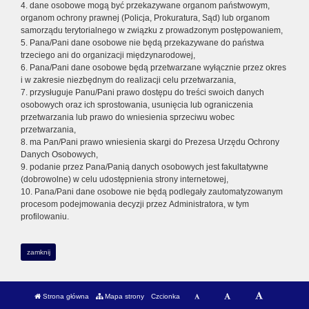
4. dane osobowe mogą być przekazywane organom państwowym,
organom ochrony prawnej (Policja, Prokuratura, Sąd) lub organom
samorządu terytorialnego w związku z prowadzonym postępowaniem,
5. Pana/Pani dane osobowe nie będą przekazywane do państwa
trzeciego ani do organizacji międzynarodowej,
6. Pana/Pani dane osobowe będą przetwarzane wyłącznie przez okres
i w zakresie niezbędnym do realizacji celu przetwarzania,
7. przysługuje Panu/Pani prawo dostępu do treści swoich danych
osobowych oraz ich sprostowania, usunięcia lub ograniczenia
przetwarzania lub prawo do wniesienia sprzeciwu wobec
przetwarzania,
8. ma Pan/Pani prawo wniesienia skargi do Prezesa Urzędu Ochrony
Danych Osobowych,
9. podanie przez Pana/Panią danych osobowych jest fakultatywne
(dobrowolne) w celu udostępnienia strony internetowej,
10. Pana/Pani dane osobowe nie będą podlegały zautomatyzowanym
procesom podejmowania decyzji przez Administratora, w tym
profilowaniu.
zamknij
Strona główna
Mapa strony
Czcionka