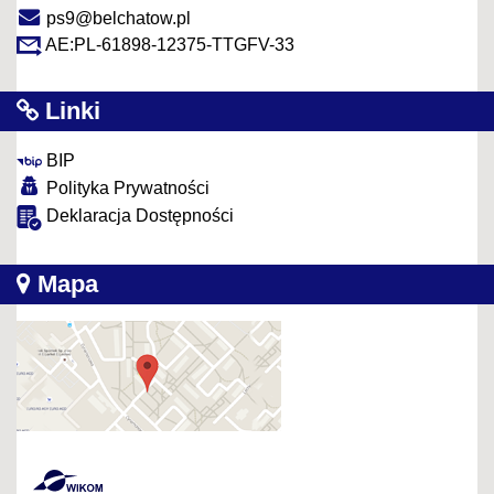
ps9@belchatow.pl
AE:PL-61898-12375-TTGFV-33
Linki
BIP
Polityka Prywatności
Deklaracja Dostępności
Mapa