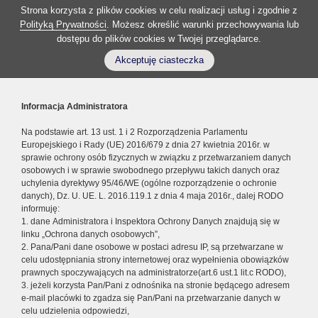
Strona korzysta z plików cookies w celu realizacji usług i zgodnie z
Polityką Prywatności
. Możesz określić warunki przechowywania lub
dostępu do plików cookies w Twojej przeglądarce.
Akceptuję ciasteczka
Informacja Administratora
Na podstawie art. 13 ust. 1 i 2 Rozporządzenia Parlamentu
Europejskiego i Rady (UE) 2016/679 z dnia 27 kwietnia 2016r. w
sprawie ochrony osób fizycznych w związku z przetwarzaniem danych
osobowych i w sprawie swobodnego przepływu takich danych oraz
uchylenia dyrektywy 95/46/WE (ogólne rozporządzenie o ochronie
danych), Dz. U. UE. L. 2016.119.1 z dnia 4 maja 2016r., dalej RODO
informuję:
1. dane Administratora i Inspektora Ochrony Danych znajdują się w
linku „Ochrona danych osobowych”,
2. Pana/Pani dane osobowe w postaci adresu IP, są przetwarzane w
celu udostępniania strony internetowej oraz wypełnienia obowiązków
prawnych spoczywających na administratorze(art.6 ust.1 lit.c RODO),
3. jeżeli korzysta Pan/Pani z odnośnika na stronie będącego adresem
e-mail placówki to zgadza się Pan/Pani na przetwarzanie danych w
celu udzielenia odpowiedzi,