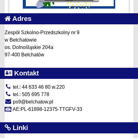
Adres
Zespół Szkolno-Przedszkolny nr 9
w Bełchatowie
os. Dolnośląskie 204a
97-400 Bełchatów
Kontakt
tel.: 44 633 46 80 w.220
tel.: 505 695 778
ps9@belchatow.pl
AE:PL-61898-12375-TTGFV-33
Linki