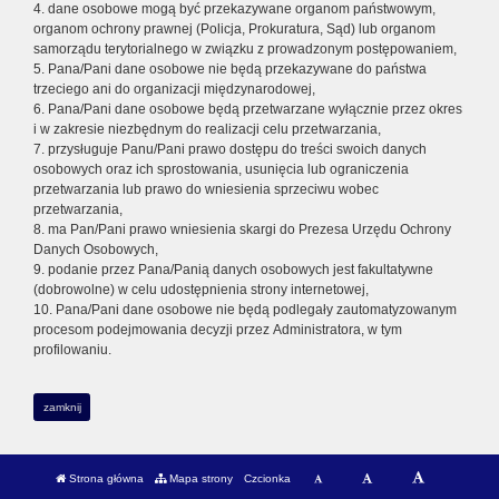
4. dane osobowe mogą być przekazywane organom państwowym,
organom ochrony prawnej (Policja, Prokuratura, Sąd) lub organom
samorządu terytorialnego w związku z prowadzonym postępowaniem,
5. Pana/Pani dane osobowe nie będą przekazywane do państwa
trzeciego ani do organizacji międzynarodowej,
6. Pana/Pani dane osobowe będą przetwarzane wyłącznie przez okres
i w zakresie niezbędnym do realizacji celu przetwarzania,
7. przysługuje Panu/Pani prawo dostępu do treści swoich danych
osobowych oraz ich sprostowania, usunięcia lub ograniczenia
przetwarzania lub prawo do wniesienia sprzeciwu wobec
przetwarzania,
8. ma Pan/Pani prawo wniesienia skargi do Prezesa Urzędu Ochrony
Danych Osobowych,
9. podanie przez Pana/Panią danych osobowych jest fakultatywne
(dobrowolne) w celu udostępnienia strony internetowej,
10. Pana/Pani dane osobowe nie będą podlegały zautomatyzowanym
procesom podejmowania decyzji przez Administratora, w tym
profilowaniu.
zamknij
Strona główna
Mapa strony
Czcionka