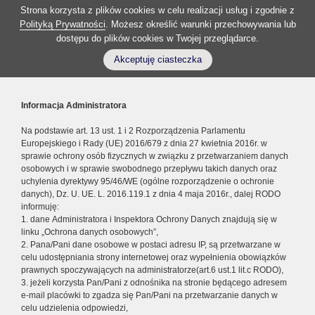
Strona korzysta z plików cookies w celu realizacji usług i zgodnie z
Polityką Prywatności
. Możesz określić warunki przechowywania lub
dostępu do plików cookies w Twojej przeglądarce.
Akceptuję ciasteczka
Informacja Administratora
Na podstawie art. 13 ust. 1 i 2 Rozporządzenia Parlamentu
Europejskiego i Rady (UE) 2016/679 z dnia 27 kwietnia 2016r. w
sprawie ochrony osób fizycznych w związku z przetwarzaniem danych
osobowych i w sprawie swobodnego przepływu takich danych oraz
uchylenia dyrektywy 95/46/WE (ogólne rozporządzenie o ochronie
danych), Dz. U. UE. L. 2016.119.1 z dnia 4 maja 2016r., dalej RODO
informuję:
1. dane Administratora i Inspektora Ochrony Danych znajdują się w
linku „Ochrona danych osobowych”,
2. Pana/Pani dane osobowe w postaci adresu IP, są przetwarzane w
celu udostępniania strony internetowej oraz wypełnienia obowiązków
prawnych spoczywających na administratorze(art.6 ust.1 lit.c RODO),
3. jeżeli korzysta Pan/Pani z odnośnika na stronie będącego adresem
e-mail placówki to zgadza się Pan/Pani na przetwarzanie danych w
celu udzielenia odpowiedzi,