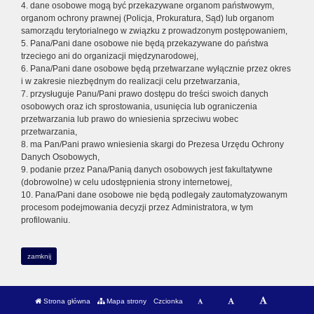
4. dane osobowe mogą być przekazywane organom państwowym,
organom ochrony prawnej (Policja, Prokuratura, Sąd) lub organom
samorządu terytorialnego w związku z prowadzonym postępowaniem,
5. Pana/Pani dane osobowe nie będą przekazywane do państwa
trzeciego ani do organizacji międzynarodowej,
6. Pana/Pani dane osobowe będą przetwarzane wyłącznie przez okres
i w zakresie niezbędnym do realizacji celu przetwarzania,
7. przysługuje Panu/Pani prawo dostępu do treści swoich danych
osobowych oraz ich sprostowania, usunięcia lub ograniczenia
przetwarzania lub prawo do wniesienia sprzeciwu wobec
przetwarzania,
8. ma Pan/Pani prawo wniesienia skargi do Prezesa Urzędu Ochrony
Danych Osobowych,
9. podanie przez Pana/Panią danych osobowych jest fakultatywne
(dobrowolne) w celu udostępnienia strony internetowej,
10. Pana/Pani dane osobowe nie będą podlegały zautomatyzowanym
procesom podejmowania decyzji przez Administratora, w tym
profilowaniu.
zamknij
Strona główna
Mapa strony
Czcionka