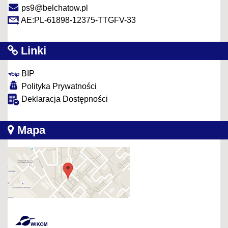
ps9@belchatow.pl
AE:PL-61898-12375-TTGFV-33
Linki
BIP
Polityka Prywatności
Deklaracja Dostępności
Mapa