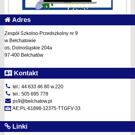
Adres
Zespół Szkolno-Przedszkolny nr 9
w Bełchatowie
os. Dolnośląskie 204a
97-400 Bełchatów
Kontakt
tel.: 44 633 46 80 w.220
tel.: 505 695 778
ps9@belchatow.pl
AE:PL-61898-12375-TTGFV-33
Linki