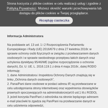
Strona korzysta z plików cookies w celu realizacji usług i zgodnie z
Polityką Prywatności
. Możesz określić warunki przechowywania lub
dostępu do plików cookies w Twojej przeglądarce.
Akceptuję ciasteczka
Informacja Administratora
Na podstawie art. 13 ust. 1 i 2 Rozporządzenia Parlamentu
Europejskiego i Rady (UE) 2016/679 z dnia 27 kwietnia 2016r. w
sprawie ochrony osób fizycznych w związku z przetwarzaniem danych
osobowych i w sprawie swobodnego przepływu takich danych oraz
uchylenia dyrektywy 95/46/WE (ogólne rozporządzenie o ochronie
danych), Dz. U. UE. L. 2016.119.1 z dnia 4 maja 2016r., dalej RODO
informuję:
1. dane Administratora i Inspektora Ochrony Danych znajdują się w
linku „Ochrona danych osobowych”,
2. Pana/Pani dane osobowe w postaci adresu IP, są przetwarzane w
celu udostępniania strony internetowej oraz wypełnienia obowiązków
prawnych spoczywających na administratorze(art.6 ust.1 lit.c RODO),
3. jeżeli korzysta Pan/Pani z odnośnika na stronie będącego adresem
e-mail placówki to zgadza się Pan/Pani na przetwarzanie danych w
celu udzielenia odpowiedzi,