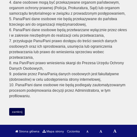
4. dane osobowe mogą być przekazywane organom państwowym,
organom ochrony prawnej (Policja, Prokuratura, Sąd) lub organom
samorządu terytorialnego w związku z prowadzonym postępowaniem,
5. Pana/Pani dane osobowe nie będą przekazywane do państwa
trzeciego ani do organizacji międzynarodowej,
6. Pana/Pani dane osobowe będą przetwarzane wyłącznie przez okres
i w zakresie niezbędnym do realizacji celu przetwarzania,
7. przysługuje Panu/Pani prawo dostępu do treści swoich danych
osobowych oraz ich sprostowania, usunięcia lub ograniczenia
przetwarzania lub prawo do wniesienia sprzeciwu wobec
przetwarzania,
8. ma Pan/Pani prawo wniesienia skargi do Prezesa Urzędu Ochrony
Danych Osobowych,
9. podanie przez Pana/Panią danych osobowych jest fakultatywne
(dobrowolne) w celu udostępnienia strony internetowej,
10. Pana/Pani dane osobowe nie będą podlegały zautomatyzowanym
procesom podejmowania decyzji przez Administratora, w tym
profilowaniu.
zamknij
Strona główna
Mapa strony
Czcionka