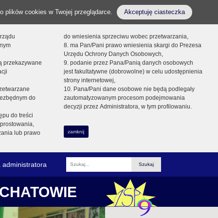
o plików cookies w Twojej przeglądarce.
Akceptuję ciasteczka
orządu
do wniesienia sprzeciwu wobec przetwarzania,
onym
8. ma Pan/Pani prawo wniesienia skargi do Prezesa
Urzędu Ochrony Danych Osobowych,
dą przekazywane
9. podanie przez Pana/Panią danych osobowych
cji
jest fakultatywne (dobrowolne) w celu udostępnienia
strony internetowej,
zetwarzane
10. Pana/Pani dane osobowe nie będą podlegały
niezbędnym do
zautomatyzowanym procesom podejmowania
decyzji przez Administratora, w tym profilowaniu.
ępu do treści
prostowania,
zamknij
zania lub prawo
 administratora
Fraza
ŁCHATOWIE