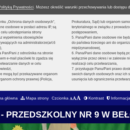
Polityką Prywatności
. Możesz określić warunki przechowywania lub dostępu d
 linku „Ochrona danych osobowych”,
Prokuratura, Sąd) lub organom sam
ne osobowe w postaci adresu IP, są
terytorialnego w związku z prowadz
 celu udostępniania strony
postępowaniem,
raz wypełnienia obowiązków
5. Pana/Pani dane osobowe nie bę
ywających na administratorze(art.6
do państwa trzeciego ani do organiza
),
międzynarodowej,
sta Pan/Pani z odnośnika na stronie
6. Pana/Pani dane osobowe będą pr
em e-mail placówki to zgadza się
wyłącznie przez okres i w zakresie 
zetwarzanie danych w celu
realizacji celu przetwarzania,
owiedzi,
7. przysługuje Panu/Pani prawo dost
we mogą być przekazywane organom
swoich danych osobowych oraz ich s
ganom ochrony prawnej (Policja,
usunięcia lub ograniczenia przetwar
na główna
Mapa strony
Czcionka
Kontrast
Informacja
- PRZEDSZKOLNY NR 9 W BE