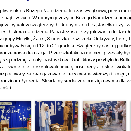
pliwie okres Bożego Narodzenia to czas wyjątkowy, pełen radośc
ie najbliższych. W dobrym przeżyciu Bożego Narodzenia poma
jów i rytuałów świątecznych. Jednym z nich są Jasełka, czyli
ą jest historia narodzenia Pana Jezusa. Przygotowania do Jaseł
z grupy Motylki, Żabki, Słoneczka, Pszczółki, Odkrywcy, Liski, Tr
y odbywały się od 12 do 21 grudnia. Świąteczny nastrój podkreś
rodzeniowa dekoracja. Przedszkolaki na moment przestały być 
tszą rodzinę, anioły, pastuszków i króli, którzy przybyli do Bet
zali swoje role, prezentowali umiejętności recytatorskie i wok
e pochwały za zaangażowanie, recytowane wierszyki, kolęd, dz
y rodzicom życzenia. Składamy serdeczne podziękowania dla w
tości.