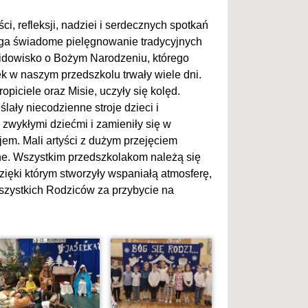
i, refleksji, nadziei i serdecznych spotkań
ga świadome pielęgnowanie tradycyjnych
 widowisko o Bożym Narodzeniu, którego
ek w naszym przedszkolu trwały wiele dni.
opiciele oraz Misie, uczyły się kolęd.
lały niecodzienne stroje dzieci i
zwykłymi dziećmi i zamieniły się w
lejem. Mali artyści z dużym przejęciem
alne. Wszystkim przedszkolakom należą się
ięki którym stworzyły wspaniałą atmosferę,
szystkich Rodziców za przybycie na