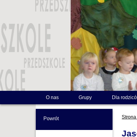
O nas
Grupy
Dla rodzic
Strona
Powrót
Jas