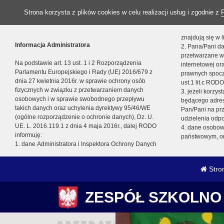
Strona korzysta z plików cookies w celu realizacji usług i zgodnie z
znajdują się w
Informacja Administratora
2. Pana/Pani da
przetwarzane w
Na podstawie art. 13 ust. 1 i 2 Rozporządzenia
internetowej o
Parlamentu Europejskiego i Rady (UE) 2016/679 z
prawnych spocz
dnia 27 kwietnia 2016r. w sprawie ochrony osób
ust.1 lit.c RODO
fizycznych w związku z przetwarzaniem danych
3. jeżeli korzy
osobowych i w sprawie swobodnego przepływu
będącego adres
takich danych oraz uchylenia dyrektywy 95/46/WE
Pan/Pani na pr
(ogólne rozporządzenie o ochronie danych), Dz. U.
udzielenia odp
UE. L. 2016.119.1 z dnia 4 maja 2016r., dalej RODO
4. dane osobo
informuję:
państwowym, or
1. dane Administratora i Inspektora Ochrony Danych
Stro
ZESPÓŁ SZKOLNO 