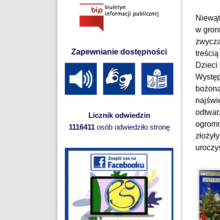
Niewąt
w gron
zwycza
Zapewnianie dostępności
treści
Dzieci 
Występ
bożona
najświę
odtwar
Licznik odwiedzin
ogromn
1116411
osób odwiedziło stronę
złożył
uroczys