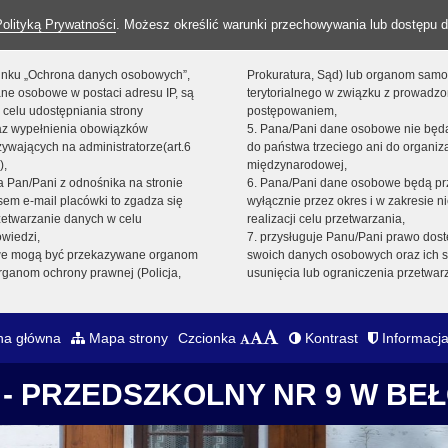
Polityką Prywatności
. Możesz określić warunki przechowywania lub dostępu d
 linku „Ochrona danych osobowych”,
Prokuratura, Sąd) lub organom sam
ne osobowe w postaci adresu IP, są
terytorialnego w związku z prowadz
 celu udostępniania strony
postępowaniem,
raz wypełnienia obowiązków
5. Pana/Pani dane osobowe nie bę
ywających na administratorze(art.6
do państwa trzeciego ani do organiza
),
międzynarodowej,
sta Pan/Pani z odnośnika na stronie
6. Pana/Pani dane osobowe będą pr
em e-mail placówki to zgadza się
wyłącznie przez okres i w zakresie 
zetwarzanie danych w celu
realizacji celu przetwarzania,
owiedzi,
7. przysługuje Panu/Pani prawo dost
we mogą być przekazywane organom
swoich danych osobowych oraz ich s
ganom ochrony prawnej (Policja,
usunięcia lub ograniczenia przetwar
na główna
Mapa strony
Czcionka
Kontrast
Informacja
- PRZEDSZKOLNY NR 9 W BE