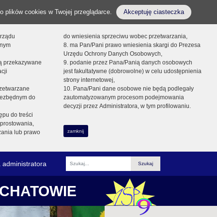
o plików cookies w Twojej przeglądarce.
Akceptuję ciasteczka
orządu
do wniesienia sprzeciwu wobec przetwarzania,
onym
8. ma Pan/Pani prawo wniesienia skargi do Prezesa
Urzędu Ochrony Danych Osobowych,
dą przekazywane
9. podanie przez Pana/Panią danych osobowych
cji
jest fakultatywne (dobrowolne) w celu udostępnienia
strony internetowej,
zetwarzane
10. Pana/Pani dane osobowe nie będą podlegały
niezbędnym do
zautomatyzowanym procesom podejmowania
decyzji przez Administratora, w tym profilowaniu.
ępu do treści
prostowania,
zamknij
zania lub prawo
 administratora
Fraza
ŁCHATOWIE