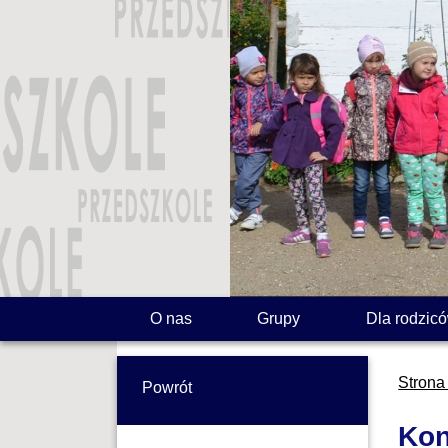
O nas
Grupy
Dla rodzic
Strona
Powrót
Kon