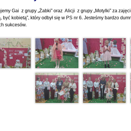
jemy Gai z grupy „Żabki” oraz Alicji z grupy „Motylki” za zajęc
ą, być kobietą”, który odbył się w PS nr 6. Jesteśmy bardzo du
ch sukcesów.