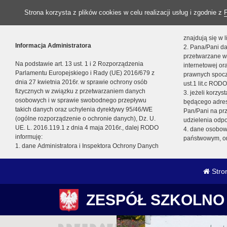
Strona korzysta z plików cookies w celu realizacji usług i zgodnie z
znajdują się w
Informacja Administratora
2. Pana/Pani da
przetwarzane w
Na podstawie art. 13 ust. 1 i 2 Rozporządzenia
internetowej o
Parlamentu Europejskiego i Rady (UE) 2016/679 z
prawnych spocz
dnia 27 kwietnia 2016r. w sprawie ochrony osób
ust.1 lit.c RODO
fizycznych w związku z przetwarzaniem danych
3. jeżeli korzy
osobowych i w sprawie swobodnego przepływu
będącego adres
takich danych oraz uchylenia dyrektywy 95/46/WE
Pan/Pani na pr
(ogólne rozporządzenie o ochronie danych), Dz. U.
udzielenia odp
UE. L. 2016.119.1 z dnia 4 maja 2016r., dalej RODO
4. dane osobo
informuję:
państwowym, or
1. dane Administratora i Inspektora Ochrony Danych
Stro
ZESPÓŁ SZKOLNO 