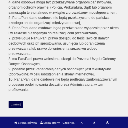
4. dane osobowe mogą być przekazywane organom państwowym,
organom ochrony prawnej (Policja, Prokuratura, Sąd) lub organom
samorządu terytorialnego w związku z prowadzonym postępowaniem,
5. Pana/Pani dane osobowe nie będą przekazywane do państwa
trzeciego ani do organizacji międzynarodowej,
6. Pana/Pani dane osobowe będą przetwarzane wyłącznie przez okres
i w zakresie niezbędnym do realizacji celu przetwarzania,
7. przysługuje Panu/Pani prawo dostępu do treści swoich danych
osobowych oraz ich sprostowania, usunięcia lub ograniczenia
przetwarzania lub prawo do wniesienia sprzeciwu wobec
przetwarzania,
8. ma Pan/Pani prawo wniesienia skargi do Prezesa Urzędu Ochrony
Danych Osobowych,
9. podanie przez Pana/Panią danych osobowych jest fakultatywne
(dobrowolne) w celu udostępnienia strony internetowej,
10. Pana/Pani dane osobowe nie będą podlegały zautomatyzowanym
procesom podejmowania decyzji przez Administratora, w tym
profilowaniu.
zamknij
Strona główna
Mapa strony
Czcionka