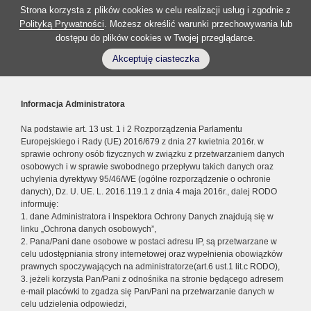
Strona korzysta z plików cookies w celu realizacji usług i zgodnie z
Polityką Prywatności
. Możesz określić warunki przechowywania lub
dostępu do plików cookies w Twojej przeglądarce.
Akceptuję ciasteczka
Informacja Administratora
Na podstawie art. 13 ust. 1 i 2 Rozporządzenia Parlamentu
Europejskiego i Rady (UE) 2016/679 z dnia 27 kwietnia 2016r. w
sprawie ochrony osób fizycznych w związku z przetwarzaniem danych
osobowych i w sprawie swobodnego przepływu takich danych oraz
uchylenia dyrektywy 95/46/WE (ogólne rozporządzenie o ochronie
danych), Dz. U. UE. L. 2016.119.1 z dnia 4 maja 2016r., dalej RODO
informuję:
1. dane Administratora i Inspektora Ochrony Danych znajdują się w
linku „Ochrona danych osobowych”,
2. Pana/Pani dane osobowe w postaci adresu IP, są przetwarzane w
celu udostępniania strony internetowej oraz wypełnienia obowiązków
prawnych spoczywających na administratorze(art.6 ust.1 lit.c RODO),
3. jeżeli korzysta Pan/Pani z odnośnika na stronie będącego adresem
e-mail placówki to zgadza się Pan/Pani na przetwarzanie danych w
celu udzielenia odpowiedzi,