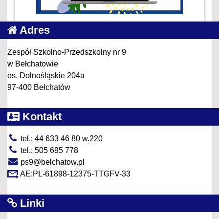
Adres
Zespół Szkolno-Przedszkolny nr 9
w Bełchatowie
os. Dolnośląskie 204a
97-400 Bełchatów
Kontakt
tel.: 44 633 46 80 w.220
tel.: 505 695 778
ps9@belchatow.pl
AE:PL-61898-12375-TTGFV-33
Linki