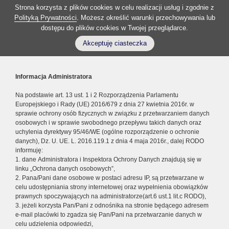
Strona korzysta z plików cookies w celu realizacji usług i zgodnie z
Polityką Prywatności
. Możesz określić warunki przechowywania lub
dostępu do plików cookies w Twojej przeglądarce.
Akceptuję ciasteczka
Informacja Administratora
Na podstawie art. 13 ust. 1 i 2 Rozporządzenia Parlamentu
Europejskiego i Rady (UE) 2016/679 z dnia 27 kwietnia 2016r. w
sprawie ochrony osób fizycznych w związku z przetwarzaniem danych
osobowych i w sprawie swobodnego przepływu takich danych oraz
uchylenia dyrektywy 95/46/WE (ogólne rozporządzenie o ochronie
danych), Dz. U. UE. L. 2016.119.1 z dnia 4 maja 2016r., dalej RODO
informuję:
1. dane Administratora i Inspektora Ochrony Danych znajdują się w
linku „Ochrona danych osobowych”,
2. Pana/Pani dane osobowe w postaci adresu IP, są przetwarzane w
celu udostępniania strony internetowej oraz wypełnienia obowiązków
prawnych spoczywających na administratorze(art.6 ust.1 lit.c RODO),
3. jeżeli korzysta Pan/Pani z odnośnika na stronie będącego adresem
e-mail placówki to zgadza się Pan/Pani na przetwarzanie danych w
celu udzielenia odpowiedzi,