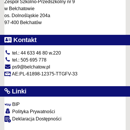
Zespół Szkolno-Przedszkolny nr 9
w Bełchatowie
os. Dolnośląskie 204a
97-400 Bełchatów
Kontakt
tel.: 44 633 46 80 w.220
tel.: 505 695 778
ps9@belchatow.pl
AE:PL-61898-12375-TTGFV-33
Linki
BIP
Polityka Prywatności
Deklaracja Dostępności