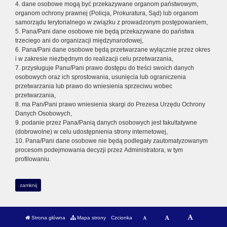
4. dane osobowe mogą być przekazywane organom państwowym,
organom ochrony prawnej (Policja, Prokuratura, Sąd) lub organom
samorządu terytorialnego w związku z prowadzonym postępowaniem,
5. Pana/Pani dane osobowe nie będą przekazywane do państwa
trzeciego ani do organizacji międzynarodowej,
6. Pana/Pani dane osobowe będą przetwarzane wyłącznie przez okres
i w zakresie niezbędnym do realizacji celu przetwarzania,
7. przysługuje Panu/Pani prawo dostępu do treści swoich danych
osobowych oraz ich sprostowania, usunięcia lub ograniczenia
przetwarzania lub prawo do wniesienia sprzeciwu wobec
przetwarzania,
8. ma Pan/Pani prawo wniesienia skargi do Prezesa Urzędu Ochrony
Danych Osobowych,
9. podanie przez Pana/Panią danych osobowych jest fakultatywne
(dobrowolne) w celu udostępnienia strony internetowej,
10. Pana/Pani dane osobowe nie będą podlegały zautomatyzowanym
procesom podejmowania decyzji przez Administratora, w tym
profilowaniu.
zamknij
Strona główna
Mapa strony
Czcionka