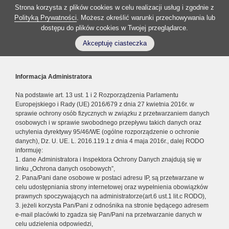
Strona korzysta z plików cookies w celu realizacji usług i zgodnie z
Polityką Prywatności
. Możesz określić warunki przechowywania lub
dostępu do plików cookies w Twojej przeglądarce.
Akceptuję ciasteczka
Informacja Administratora
Na podstawie art. 13 ust. 1 i 2 Rozporządzenia Parlamentu
Europejskiego i Rady (UE) 2016/679 z dnia 27 kwietnia 2016r. w
sprawie ochrony osób fizycznych w związku z przetwarzaniem danych
osobowych i w sprawie swobodnego przepływu takich danych oraz
uchylenia dyrektywy 95/46/WE (ogólne rozporządzenie o ochronie
danych), Dz. U. UE. L. 2016.119.1 z dnia 4 maja 2016r., dalej RODO
informuję:
1. dane Administratora i Inspektora Ochrony Danych znajdują się w
linku „Ochrona danych osobowych”,
2. Pana/Pani dane osobowe w postaci adresu IP, są przetwarzane w
celu udostępniania strony internetowej oraz wypełnienia obowiązków
prawnych spoczywających na administratorze(art.6 ust.1 lit.c RODO),
3. jeżeli korzysta Pan/Pani z odnośnika na stronie będącego adresem
e-mail placówki to zgadza się Pan/Pani na przetwarzanie danych w
celu udzielenia odpowiedzi,