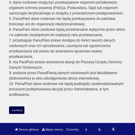
4. dane osobowe mogą być przekazywane organom państwowym,
organom ochrony prawnej (Policja, Prokuratura, Sąd) lub organom
samorządu terytorialnego w związku z prowadzonym postępowaniem,
5. Pana/Pani dane osobowe nie będą przekazywane do państwa
trzeciego ani do organizacji międzynarodowej,
6. Pana/Pani dane osobowe będą przetwarzane wyłącznie przez okres
i w zakresie niezbędnym do realizacji celu przetwarzania,
7. przysługuje Panu/Pani prawo dostępu do treści swoich danych
osobowych oraz ich sprostowania, usunięcia lub ograniczenia
przetwarzania lub prawo do wniesienia sprzeciwu wobec
przetwarzania,
8. ma Pan/Pani prawo wniesienia skargi do Prezesa Urzędu Ochrony
Danych Osobowych,
9. podanie przez Pana/Panią danych osobowych jest fakultatywne
(dobrowolne) w celu udostępnienia strony internetowej,
10. Pana/Pani dane osobowe nie będą podlegały zautomatyzowanym
procesom podejmowania decyzji przez Administratora, w tym
profilowaniu.
zamknij
Strona główna
Mapa strony
Czcionka