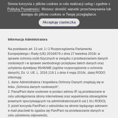
Strona korzysta z plików cookies w celu realizacji usług i zgodnie z
Polityką Prywatności
. Możesz określić warunki przechowywania lub
dostępu do plików cookies w Twojej przeglądarce.
Akceptuję ciasteczka
Informacja Administratora
Na podstawie art. 13 ust. 1 i 2 Rozporządzenia Parlamentu
Europejskiego i Rady (UE) 2016/679 z dnia 27 kwietnia 2016r. w
sprawie ochrony osób fizycznych w związku z przetwarzaniem danych
osobowych i w sprawie swobodnego przepływu takich danych oraz
uchylenia dyrektywy 95/46/WE (ogólne rozporządzenie o ochronie
danych), Dz. U. UE. L. 2016.119.1 z dnia 4 maja 2016r., dalej RODO
informuję:
1. dane Administratora i Inspektora Ochrony Danych znajdują się w
linku „Ochrona danych osobowych”,
2. Pana/Pani dane osobowe w postaci adresu IP, są przetwarzane w
celu udostępniania strony internetowej oraz wypełnienia obowiązków
prawnych spoczywających na administratorze(art.6 ust.1 lit.c RODO),
3. jeżeli korzysta Pan/Pani z odnośnika na stronie będącego adresem
e-mail placówki to zgadza się Pan/Pani na przetwarzanie danych w
celu udzielenia odpowiedzi,