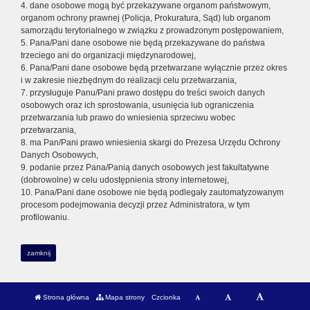
4. dane osobowe mogą być przekazywane organom państwowym,
organom ochrony prawnej (Policja, Prokuratura, Sąd) lub organom
samorządu terytorialnego w związku z prowadzonym postępowaniem,
5. Pana/Pani dane osobowe nie będą przekazywane do państwa
trzeciego ani do organizacji międzynarodowej,
6. Pana/Pani dane osobowe będą przetwarzane wyłącznie przez okres
i w zakresie niezbędnym do realizacji celu przetwarzania,
7. przysługuje Panu/Pani prawo dostępu do treści swoich danych
osobowych oraz ich sprostowania, usunięcia lub ograniczenia
przetwarzania lub prawo do wniesienia sprzeciwu wobec
przetwarzania,
8. ma Pan/Pani prawo wniesienia skargi do Prezesa Urzędu Ochrony
Danych Osobowych,
9. podanie przez Pana/Panią danych osobowych jest fakultatywne
(dobrowolne) w celu udostępnienia strony internetowej,
10. Pana/Pani dane osobowe nie będą podlegały zautomatyzowanym
procesom podejmowania decyzji przez Administratora, w tym
profilowaniu.
zamknij
Strona główna
Mapa strony
Czcionka