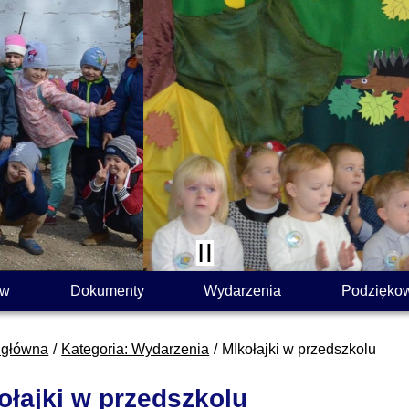
ów
Dokumenty
Wydarzenia
Podzięko
 główna
Kategoria: Wydarzenia
MIkołajki w przedszkolu
ołajki w przedszkolu