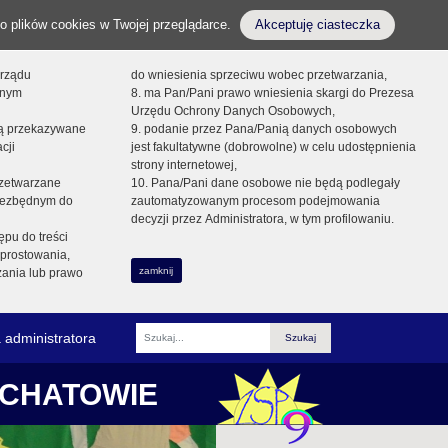
o plików cookies w Twojej przeglądarce.
Akceptuję ciasteczka
orządu
do wniesienia sprzeciwu wobec przetwarzania,
onym
8. ma Pan/Pani prawo wniesienia skargi do Prezesa
Urzędu Ochrony Danych Osobowych,
dą przekazywane
9. podanie przez Pana/Panią danych osobowych
cji
jest fakultatywne (dobrowolne) w celu udostępnienia
strony internetowej,
zetwarzane
10. Pana/Pani dane osobowe nie będą podlegały
niezbędnym do
zautomatyzowanym procesom podejmowania
decyzji przez Administratora, w tym profilowaniu.
ępu do treści
prostowania,
zamknij
zania lub prawo
 administratora
Fraza
ŁCHATOWIE