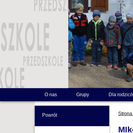
O nas
Grupy
Dla rodzic
Strona
Powrót
MIk