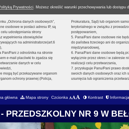
Polityką Prywatności
. Możesz określić warunki przechowywania lub dostępu d
 linku „Ochrona danych osobowych”,
Prokuratura, Sąd) lub organom sam
ne osobowe w postaci adresu IP, są
terytorialnego w związku z prowadz
 celu udostępniania strony
postępowaniem,
raz wypełnienia obowiązków
5. Pana/Pani dane osobowe nie bę
ywających na administratorze(art.6
do państwa trzeciego ani do organiza
),
międzynarodowej,
sta Pan/Pani z odnośnika na stronie
6. Pana/Pani dane osobowe będą pr
em e-mail placówki to zgadza się
wyłącznie przez okres i w zakresie 
zetwarzanie danych w celu
realizacji celu przetwarzania,
owiedzi,
7. przysługuje Panu/Pani prawo dost
we mogą być przekazywane organom
swoich danych osobowych oraz ich s
ganom ochrony prawnej (Policja,
usunięcia lub ograniczenia przetwar
na główna
Mapa strony
Czcionka
Kontrast
Informacja
- PRZEDSZKOLNY NR 9 W BE