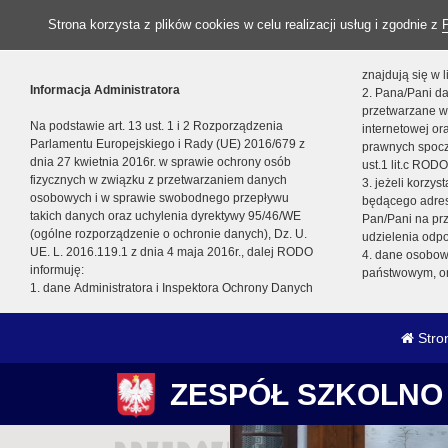
Strona korzysta z plików cookies w celu realizacji usług i zgodnie z
znajdują się w
Informacja Administratora
2. Pana/Pani da
przetwarzane w
Na podstawie art. 13 ust. 1 i 2 Rozporządzenia
internetowej o
Parlamentu Europejskiego i Rady (UE) 2016/679 z
prawnych spocz
dnia 27 kwietnia 2016r. w sprawie ochrony osób
ust.1 lit.c RODO
fizycznych w związku z przetwarzaniem danych
3. jeżeli korzy
osobowych i w sprawie swobodnego przepływu
będącego adres
takich danych oraz uchylenia dyrektywy 95/46/WE
Pan/Pani na pr
(ogólne rozporządzenie o ochronie danych), Dz. U.
udzielenia odp
UE. L. 2016.119.1 z dnia 4 maja 2016r., dalej RODO
4. dane osobo
informuję:
państwowym, or
1. dane Administratora i Inspektora Ochrony Danych
Stro
ZESPÓŁ SZKOLNO 