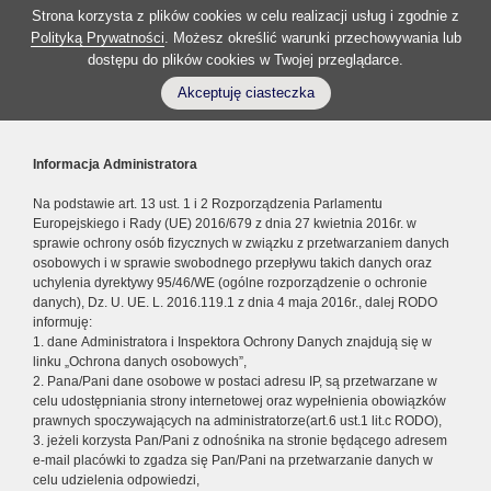
Strona korzysta z plików cookies w celu realizacji usług i zgodnie z
Polityką Prywatności
. Możesz określić warunki przechowywania lub
dostępu do plików cookies w Twojej przeglądarce.
Akceptuję ciasteczka
Informacja Administratora
Na podstawie art. 13 ust. 1 i 2 Rozporządzenia Parlamentu
Europejskiego i Rady (UE) 2016/679 z dnia 27 kwietnia 2016r. w
sprawie ochrony osób fizycznych w związku z przetwarzaniem danych
osobowych i w sprawie swobodnego przepływu takich danych oraz
uchylenia dyrektywy 95/46/WE (ogólne rozporządzenie o ochronie
danych), Dz. U. UE. L. 2016.119.1 z dnia 4 maja 2016r., dalej RODO
informuję:
1. dane Administratora i Inspektora Ochrony Danych znajdują się w
linku „Ochrona danych osobowych”,
2. Pana/Pani dane osobowe w postaci adresu IP, są przetwarzane w
celu udostępniania strony internetowej oraz wypełnienia obowiązków
prawnych spoczywających na administratorze(art.6 ust.1 lit.c RODO),
3. jeżeli korzysta Pan/Pani z odnośnika na stronie będącego adresem
e-mail placówki to zgadza się Pan/Pani na przetwarzanie danych w
celu udzielenia odpowiedzi,