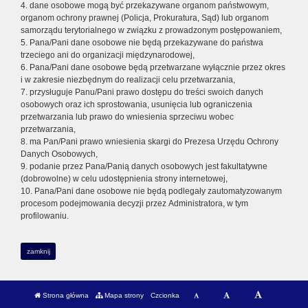
4. dane osobowe mogą być przekazywane organom państwowym,
organom ochrony prawnej (Policja, Prokuratura, Sąd) lub organom
samorządu terytorialnego w związku z prowadzonym postępowaniem,
5. Pana/Pani dane osobowe nie będą przekazywane do państwa
trzeciego ani do organizacji międzynarodowej,
6. Pana/Pani dane osobowe będą przetwarzane wyłącznie przez okres
i w zakresie niezbędnym do realizacji celu przetwarzania,
7. przysługuje Panu/Pani prawo dostępu do treści swoich danych
osobowych oraz ich sprostowania, usunięcia lub ograniczenia
przetwarzania lub prawo do wniesienia sprzeciwu wobec
przetwarzania,
8. ma Pan/Pani prawo wniesienia skargi do Prezesa Urzędu Ochrony
Danych Osobowych,
9. podanie przez Pana/Panią danych osobowych jest fakultatywne
(dobrowolne) w celu udostępnienia strony internetowej,
10. Pana/Pani dane osobowe nie będą podlegały zautomatyzowanym
procesom podejmowania decyzji przez Administratora, w tym
profilowaniu.
zamknij
Strona główna
Mapa strony
Czcionka