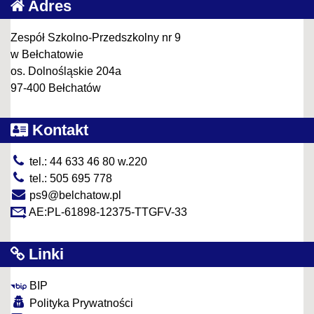
Adres
Zespół Szkolno-Przedszkolny nr 9
w Bełchatowie
os. Dolnośląskie 204a
97-400 Bełchatów
Kontakt
tel.: 44 633 46 80 w.220
tel.: 505 695 778
ps9@belchatow.pl
AE:PL-61898-12375-TTGFV-33
Linki
BIP
Polityka Prywatności