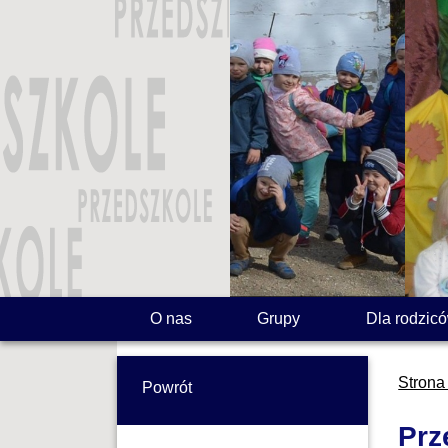
O nas
Grupy
Dla rodzic
Strona
Powrót
Prz