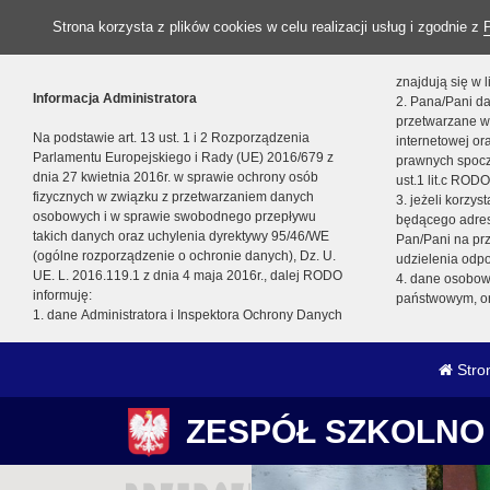
Strona korzysta z plików cookies w celu realizacji usług i zgodnie z
znajdują się w
Informacja Administratora
2. Pana/Pani da
przetwarzane w
Na podstawie art. 13 ust. 1 i 2 Rozporządzenia
internetowej o
Parlamentu Europejskiego i Rady (UE) 2016/679 z
prawnych spocz
dnia 27 kwietnia 2016r. w sprawie ochrony osób
ust.1 lit.c RODO
fizycznych w związku z przetwarzaniem danych
3. jeżeli korzy
osobowych i w sprawie swobodnego przepływu
będącego adres
takich danych oraz uchylenia dyrektywy 95/46/WE
Pan/Pani na pr
(ogólne rozporządzenie o ochronie danych), Dz. U.
udzielenia odp
UE. L. 2016.119.1 z dnia 4 maja 2016r., dalej RODO
4. dane osobo
informuję:
państwowym, or
1. dane Administratora i Inspektora Ochrony Danych
Stro
ZESPÓŁ SZKOLNO 