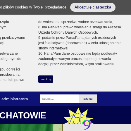
o plików cookies w Twojej przeglądarce.
Akceptuję ciasteczka
orządu
do wniesienia sprzeciwu wobec przetwarzania,
onym
8. ma Pan/Pani prawo wniesienia skargi do Prezesa
Urzędu Ochrony Danych Osobowych,
dą przekazywane
9. podanie przez Pana/Panią danych osobowych
cji
jest fakultatywne (dobrowolne) w celu udostępnienia
strony internetowej,
zetwarzane
10. Pana/Pani dane osobowe nie będą podlegały
niezbędnym do
zautomatyzowanym procesom podejmowania
decyzji przez Administratora, w tym profilowaniu.
ępu do treści
prostowania,
zamknij
zania lub prawo
 administratora
Fraza
ŁCHATOWIE