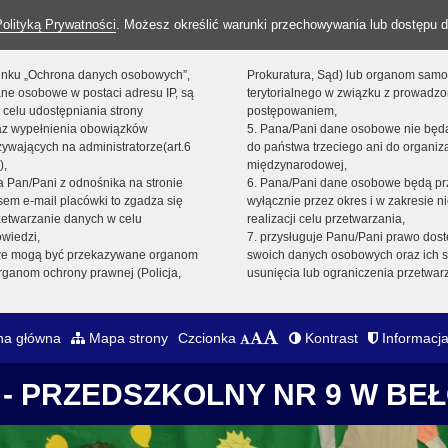
Polityką Prywatności
. Możesz określić warunki przechowywania lub dostępu d
 linku „Ochrona danych osobowych”,
Prokuratura, Sąd) lub organom sam
ne osobowe w postaci adresu IP, są
terytorialnego w związku z prowadz
 celu udostępniania strony
postępowaniem,
raz wypełnienia obowiązków
5. Pana/Pani dane osobowe nie bę
ywających na administratorze(art.6
do państwa trzeciego ani do organiza
),
międzynarodowej,
sta Pan/Pani z odnośnika na stronie
6. Pana/Pani dane osobowe będą pr
em e-mail placówki to zgadza się
wyłącznie przez okres i w zakresie 
zetwarzanie danych w celu
realizacji celu przetwarzania,
owiedzi,
7. przysługuje Panu/Pani prawo dost
we mogą być przekazywane organom
swoich danych osobowych oraz ich s
ganom ochrony prawnej (Policja,
usunięcia lub ograniczenia przetwar
na główna
Mapa strony
Czcionka
Kontrast
Informacja
- PRZEDSZKOLNY NR 9 W BE