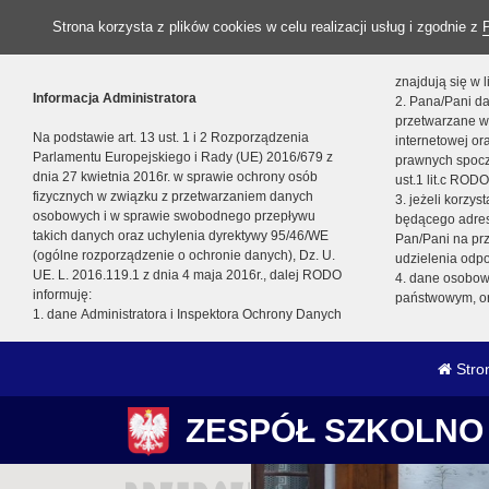
Strona korzysta z plików cookies w celu realizacji usług i zgodnie z
znajdują się w
Informacja Administratora
2. Pana/Pani da
przetwarzane w
Na podstawie art. 13 ust. 1 i 2 Rozporządzenia
internetowej o
Parlamentu Europejskiego i Rady (UE) 2016/679 z
prawnych spocz
dnia 27 kwietnia 2016r. w sprawie ochrony osób
ust.1 lit.c RODO
fizycznych w związku z przetwarzaniem danych
3. jeżeli korzy
osobowych i w sprawie swobodnego przepływu
będącego adres
takich danych oraz uchylenia dyrektywy 95/46/WE
Pan/Pani na pr
(ogólne rozporządzenie o ochronie danych), Dz. U.
udzielenia odp
UE. L. 2016.119.1 z dnia 4 maja 2016r., dalej RODO
4. dane osobo
informuję:
państwowym, or
1. dane Administratora i Inspektora Ochrony Danych
Stro
ZESPÓŁ SZKOLNO 