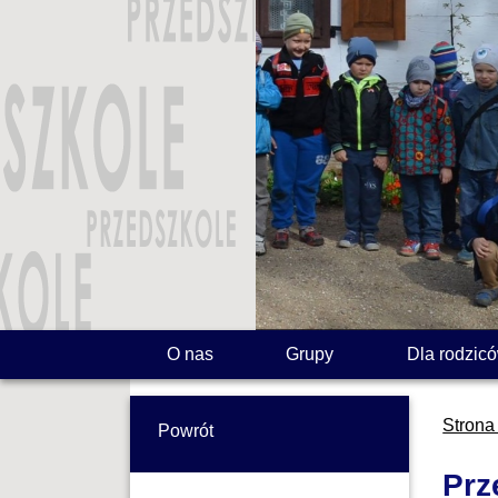
O nas
Grupy
Dla rodzic
Strona
Powrót
Prz