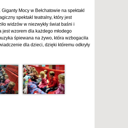
CK Giganty Mocy w Bełchatowie na spektakl
czny spektakl teatralny, który jest
ło widzów w niezwykły świat baśni i
óra jest wzorem dla każdego młodego
muzyka śpiewana na żywo, która wzbogaciła
iadczenie dla dzieci, dzięki któremu odkryły