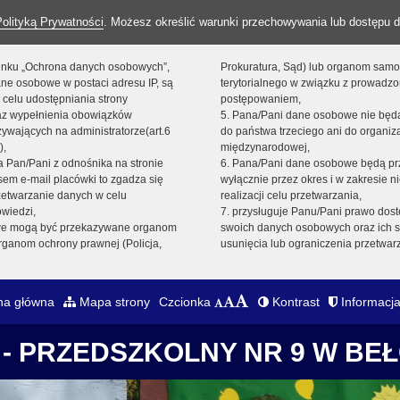
Polityką Prywatności
. Możesz określić warunki przechowywania lub dostępu d
 linku „Ochrona danych osobowych”,
Prokuratura, Sąd) lub organom sam
ne osobowe w postaci adresu IP, są
terytorialnego w związku z prowadz
 celu udostępniania strony
postępowaniem,
raz wypełnienia obowiązków
5. Pana/Pani dane osobowe nie bę
ywających na administratorze(art.6
do państwa trzeciego ani do organiza
),
międzynarodowej,
sta Pan/Pani z odnośnika na stronie
6. Pana/Pani dane osobowe będą pr
em e-mail placówki to zgadza się
wyłącznie przez okres i w zakresie 
zetwarzanie danych w celu
realizacji celu przetwarzania,
owiedzi,
7. przysługuje Panu/Pani prawo dost
we mogą być przekazywane organom
swoich danych osobowych oraz ich s
ganom ochrony prawnej (Policja,
usunięcia lub ograniczenia przetwar
na główna
Mapa strony
Czcionka
Kontrast
Informacja
- PRZEDSZKOLNY NR 9 W BE