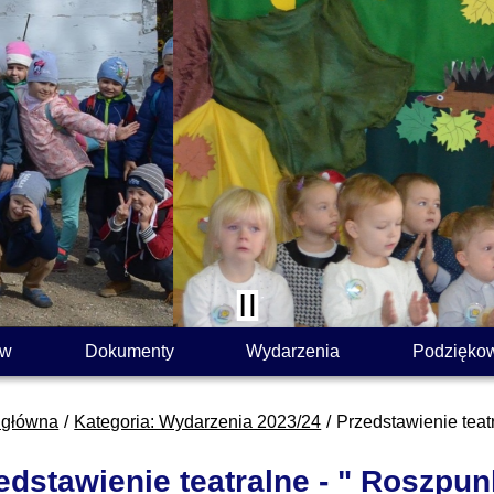
ów
Dokumenty
Wydarzenia
Podzięko
 główna
Kategoria: Wydarzenia 2023/24
Przedstawienie teat
edstawienie teatralne - " Roszpu