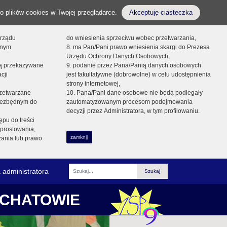
o plików cookies w Twojej przeglądarce.
Akceptuję ciasteczka
orządu
do wniesienia sprzeciwu wobec przetwarzania,
onym
8. ma Pan/Pani prawo wniesienia skargi do Prezesa
Urzędu Ochrony Danych Osobowych,
dą przekazywane
9. podanie przez Pana/Panią danych osobowych
cji
jest fakultatywne (dobrowolne) w celu udostępnienia
strony internetowej,
zetwarzane
10. Pana/Pani dane osobowe nie będą podlegały
niezbędnym do
zautomatyzowanym procesom podejmowania
decyzji przez Administratora, w tym profilowaniu.
ępu do treści
prostowania,
zamknij
zania lub prawo
 administratora
Fraza
ŁCHATOWIE