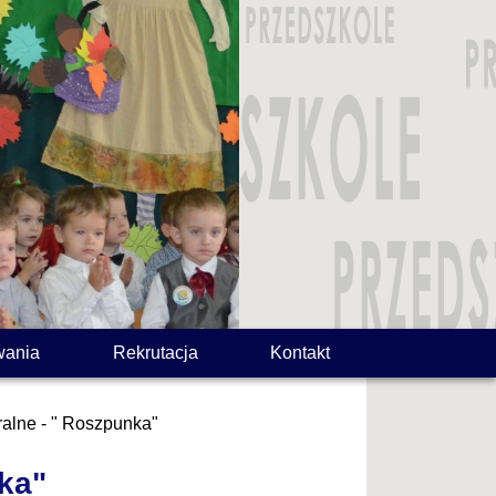
wania
Rekrutacja
Kontakt
ralne - " Roszpunka"
nka"