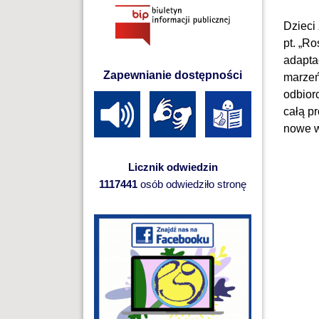
Dzieci
pt. „R
adapta
Zapewnianie dostępności
marzeń
odbior
całą p
nowe w
Licznik odwiedzin
1117441
osób odwiedziło stronę