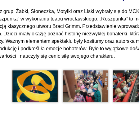
 z grup: Żabki, Słoneczka, Motylki oraz Liski wybrały się do M
oszpunka” w wykonaniu teatru wrocławskiego. „Roszpunka” to magi
cją klasycznego utworu Braci Grimm. Przedstawienie wprowadzi
. Dzieci miały okazję poznać historię niezwykłej bohaterki, kt
cy. Ważnym elementem spektaklu były kostiumy oraz autorska 
rodukcję i podkreśliła emocje bohaterów. Było to wyjątkowe dośw
artości i nauczyły się cenić siłę swojego charakteru.