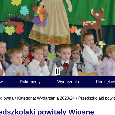
ów
Dokumenty
Wydarzenia
Podzięko
 główna
Kategoria: Wydarzenia 2023/24
Przedszkolaki powi
edszkolaki powitały Wiosnę