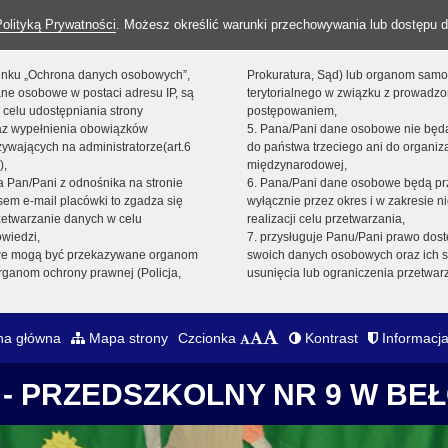
Polityką Prywatności
. Możesz określić warunki przechowywania lub dostępu d
 linku „Ochrona danych osobowych”,
Prokuratura, Sąd) lub organom sam
ne osobowe w postaci adresu IP, są
terytorialnego w związku z prowadz
 celu udostępniania strony
postępowaniem,
raz wypełnienia obowiązków
5. Pana/Pani dane osobowe nie bę
ywających na administratorze(art.6
do państwa trzeciego ani do organiza
),
międzynarodowej,
sta Pan/Pani z odnośnika na stronie
6. Pana/Pani dane osobowe będą pr
em e-mail placówki to zgadza się
wyłącznie przez okres i w zakresie 
zetwarzanie danych w celu
realizacji celu przetwarzania,
owiedzi,
7. przysługuje Panu/Pani prawo dost
we mogą być przekazywane organom
swoich danych osobowych oraz ich s
ganom ochrony prawnej (Policja,
usunięcia lub ograniczenia przetwar
na główna
Mapa strony
Czcionka
Kontrast
Informacja
- PRZEDSZKOLNY NR 9 W BE