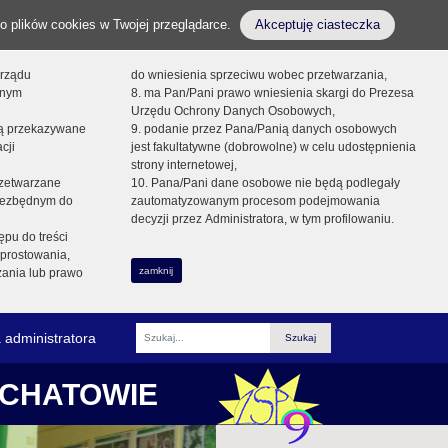
o plików cookies w Twojej przeglądarce.
Akceptuję ciasteczka
orządu
do wniesienia sprzeciwu wobec przetwarzania,
onym
8. ma Pan/Pani prawo wniesienia skargi do Prezesa
Urzędu Ochrony Danych Osobowych,
dą przekazywane
9. podanie przez Pana/Panią danych osobowych
cji
jest fakultatywne (dobrowolne) w celu udostępnienia
strony internetowej,
zetwarzane
10. Pana/Pani dane osobowe nie będą podlegały
niezbędnym do
zautomatyzowanym procesom podejmowania
decyzji przez Administratora, w tym profilowaniu.
ępu do treści
prostowania,
zamknij
zania lub prawo
 administratora
Fraza
ŁCHATOWIE