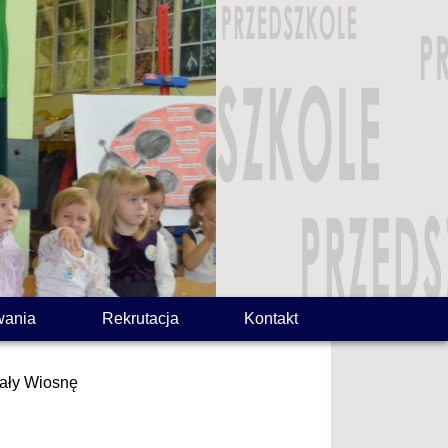
wania
Rekrutacja
Kontakt
tały Wiosnę