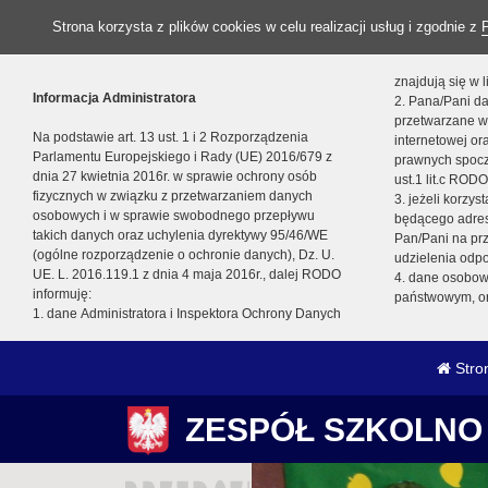
Strona korzysta z plików cookies w celu realizacji usług i zgodnie z
znajdują się w
Informacja Administratora
2. Pana/Pani da
przetwarzane w
Na podstawie art. 13 ust. 1 i 2 Rozporządzenia
internetowej o
Parlamentu Europejskiego i Rady (UE) 2016/679 z
prawnych spocz
dnia 27 kwietnia 2016r. w sprawie ochrony osób
ust.1 lit.c RODO
fizycznych w związku z przetwarzaniem danych
3. jeżeli korzy
osobowych i w sprawie swobodnego przepływu
będącego adres
takich danych oraz uchylenia dyrektywy 95/46/WE
Pan/Pani na pr
(ogólne rozporządzenie o ochronie danych), Dz. U.
udzielenia odp
UE. L. 2016.119.1 z dnia 4 maja 2016r., dalej RODO
4. dane osobo
informuję:
państwowym, or
1. dane Administratora i Inspektora Ochrony Danych
Stro
ZESPÓŁ SZKOLNO 