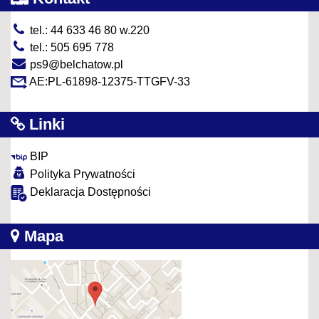
tel.: 44 633 46 80 w.220
tel.: 505 695 778
ps9@belchatow.pl
AE:PL-61898-12375-TTGFV-33
Linki
BIP
Polityka Prywatności
Deklaracja Dostępności
Mapa