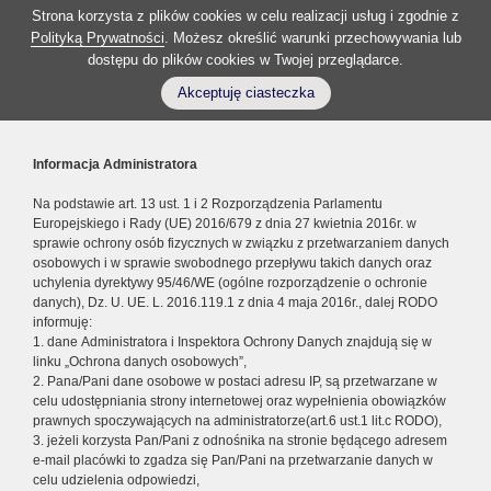
Strona korzysta z plików cookies w celu realizacji usług i zgodnie z
Polityką Prywatności
. Możesz określić warunki przechowywania lub
dostępu do plików cookies w Twojej przeglądarce.
Akceptuję ciasteczka
Informacja Administratora
Na podstawie art. 13 ust. 1 i 2 Rozporządzenia Parlamentu
Europejskiego i Rady (UE) 2016/679 z dnia 27 kwietnia 2016r. w
sprawie ochrony osób fizycznych w związku z przetwarzaniem danych
osobowych i w sprawie swobodnego przepływu takich danych oraz
uchylenia dyrektywy 95/46/WE (ogólne rozporządzenie o ochronie
danych), Dz. U. UE. L. 2016.119.1 z dnia 4 maja 2016r., dalej RODO
informuję:
1. dane Administratora i Inspektora Ochrony Danych znajdują się w
linku „Ochrona danych osobowych”,
2. Pana/Pani dane osobowe w postaci adresu IP, są przetwarzane w
celu udostępniania strony internetowej oraz wypełnienia obowiązków
prawnych spoczywających na administratorze(art.6 ust.1 lit.c RODO),
3. jeżeli korzysta Pan/Pani z odnośnika na stronie będącego adresem
e-mail placówki to zgadza się Pan/Pani na przetwarzanie danych w
celu udzielenia odpowiedzi,