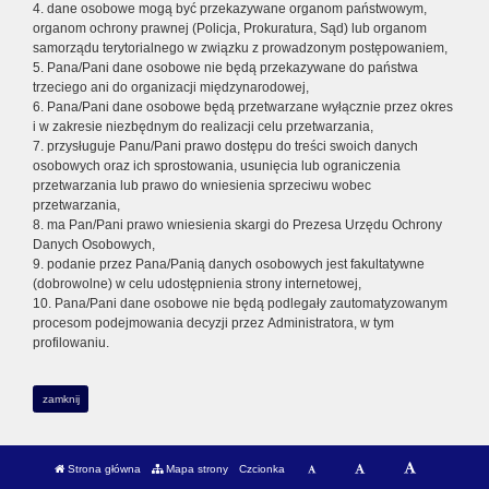
4. dane osobowe mogą być przekazywane organom państwowym,
organom ochrony prawnej (Policja, Prokuratura, Sąd) lub organom
samorządu terytorialnego w związku z prowadzonym postępowaniem,
5. Pana/Pani dane osobowe nie będą przekazywane do państwa
trzeciego ani do organizacji międzynarodowej,
6. Pana/Pani dane osobowe będą przetwarzane wyłącznie przez okres
i w zakresie niezbędnym do realizacji celu przetwarzania,
7. przysługuje Panu/Pani prawo dostępu do treści swoich danych
osobowych oraz ich sprostowania, usunięcia lub ograniczenia
przetwarzania lub prawo do wniesienia sprzeciwu wobec
przetwarzania,
8. ma Pan/Pani prawo wniesienia skargi do Prezesa Urzędu Ochrony
Danych Osobowych,
9. podanie przez Pana/Panią danych osobowych jest fakultatywne
(dobrowolne) w celu udostępnienia strony internetowej,
10. Pana/Pani dane osobowe nie będą podlegały zautomatyzowanym
procesom podejmowania decyzji przez Administratora, w tym
profilowaniu.
zamknij
Strona główna
Mapa strony
Czcionka