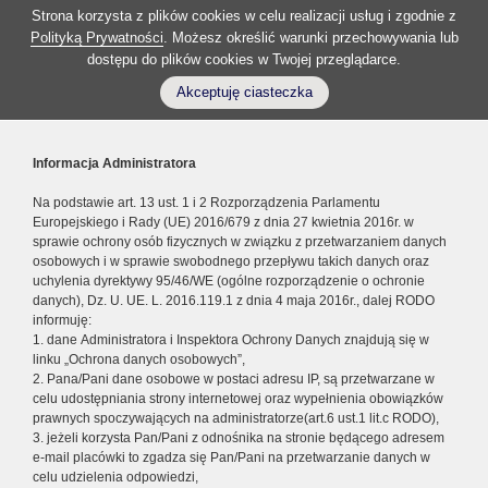
Strona korzysta z plików cookies w celu realizacji usług i zgodnie z
Polityką Prywatności
. Możesz określić warunki przechowywania lub
dostępu do plików cookies w Twojej przeglądarce.
Akceptuję ciasteczka
Informacja Administratora
Na podstawie art. 13 ust. 1 i 2 Rozporządzenia Parlamentu
Europejskiego i Rady (UE) 2016/679 z dnia 27 kwietnia 2016r. w
sprawie ochrony osób fizycznych w związku z przetwarzaniem danych
osobowych i w sprawie swobodnego przepływu takich danych oraz
uchylenia dyrektywy 95/46/WE (ogólne rozporządzenie o ochronie
danych), Dz. U. UE. L. 2016.119.1 z dnia 4 maja 2016r., dalej RODO
informuję:
1. dane Administratora i Inspektora Ochrony Danych znajdują się w
linku „Ochrona danych osobowych”,
2. Pana/Pani dane osobowe w postaci adresu IP, są przetwarzane w
celu udostępniania strony internetowej oraz wypełnienia obowiązków
prawnych spoczywających na administratorze(art.6 ust.1 lit.c RODO),
3. jeżeli korzysta Pan/Pani z odnośnika na stronie będącego adresem
e-mail placówki to zgadza się Pan/Pani na przetwarzanie danych w
celu udzielenia odpowiedzi,