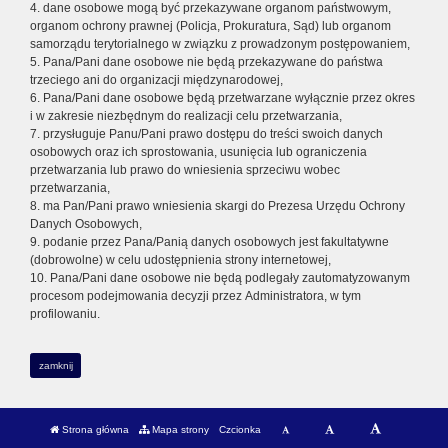
4. dane osobowe mogą być przekazywane organom państwowym,
organom ochrony prawnej (Policja, Prokuratura, Sąd) lub organom
samorządu terytorialnego w związku z prowadzonym postępowaniem,
5. Pana/Pani dane osobowe nie będą przekazywane do państwa
trzeciego ani do organizacji międzynarodowej,
6. Pana/Pani dane osobowe będą przetwarzane wyłącznie przez okres
i w zakresie niezbędnym do realizacji celu przetwarzania,
7. przysługuje Panu/Pani prawo dostępu do treści swoich danych
osobowych oraz ich sprostowania, usunięcia lub ograniczenia
przetwarzania lub prawo do wniesienia sprzeciwu wobec
przetwarzania,
8. ma Pan/Pani prawo wniesienia skargi do Prezesa Urzędu Ochrony
Danych Osobowych,
9. podanie przez Pana/Panią danych osobowych jest fakultatywne
(dobrowolne) w celu udostępnienia strony internetowej,
10. Pana/Pani dane osobowe nie będą podlegały zautomatyzowanym
procesom podejmowania decyzji przez Administratora, w tym
profilowaniu.
zamknij
Strona główna
Mapa strony
Czcionka