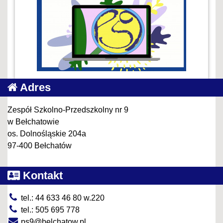
Adres
Zespół Szkolno-Przedszkolny nr 9
w Bełchatowie
os. Dolnośląskie 204a
97-400 Bełchatów
Kontakt
tel.: 44 633 46 80 w.220
tel.: 505 695 778
ps9@belchatow.pl