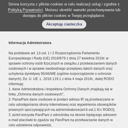
Strona korzysta z plików cookies w celu realizacji usług i zgodnie z
Polityką Prywatności
. Możesz określić warunki przechowywania lub
dostępu do plików cookies w Twojej przeglądarce.
Akceptuję ciasteczka
Informacja Administratora
Na podstawie art. 13 ust. 1 i 2 Rozporządzenia Parlamentu
Europejskiego i Rady (UE) 2016/679 z dnia 27 kwietnia 2016r. w
sprawie ochrony osób fizycznych w związku z przetwarzaniem danych
osobowych i w sprawie swobodnego przepływu takich danych oraz
uchylenia dyrektywy 95/46/WE (ogólne rozporządzenie o ochronie
danych), Dz. U. UE. L. 2016.119.1 z dnia 4 maja 2016r., dalej RODO
informuję:
1. dane Administratora i Inspektora Ochrony Danych znajdują się w
linku „Ochrona danych osobowych”,
2. Pana/Pani dane osobowe w postaci adresu IP, są przetwarzane w
celu udostępniania strony internetowej oraz wypełnienia obowiązków
prawnych spoczywających na administratorze(art.6 ust.1 lit.c RODO),
3. jeżeli korzysta Pan/Pani z odnośnika na stronie będącego adresem
e-mail placówki to zgadza się Pan/Pani na przetwarzanie danych w
celu udzielenia odpowiedzi,