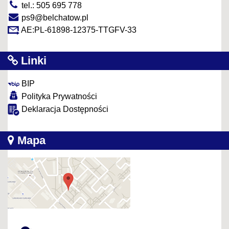
tel.: 505 695 778
ps9@belchatow.pl
AE:PL-61898-12375-TTGFV-33
Linki
BIP
Polityka Prywatności
Deklaracja Dostępności
Mapa