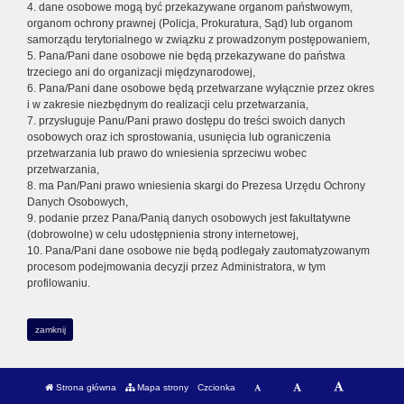
4. dane osobowe mogą być przekazywane organom państwowym,
organom ochrony prawnej (Policja, Prokuratura, Sąd) lub organom
samorządu terytorialnego w związku z prowadzonym postępowaniem,
5. Pana/Pani dane osobowe nie będą przekazywane do państwa
trzeciego ani do organizacji międzynarodowej,
6. Pana/Pani dane osobowe będą przetwarzane wyłącznie przez okres
i w zakresie niezbędnym do realizacji celu przetwarzania,
7. przysługuje Panu/Pani prawo dostępu do treści swoich danych
osobowych oraz ich sprostowania, usunięcia lub ograniczenia
przetwarzania lub prawo do wniesienia sprzeciwu wobec
przetwarzania,
8. ma Pan/Pani prawo wniesienia skargi do Prezesa Urzędu Ochrony
Danych Osobowych,
9. podanie przez Pana/Panią danych osobowych jest fakultatywne
(dobrowolne) w celu udostępnienia strony internetowej,
10. Pana/Pani dane osobowe nie będą podlegały zautomatyzowanym
procesom podejmowania decyzji przez Administratora, w tym
profilowaniu.
zamknij
Strona główna
Mapa strony
Czcionka