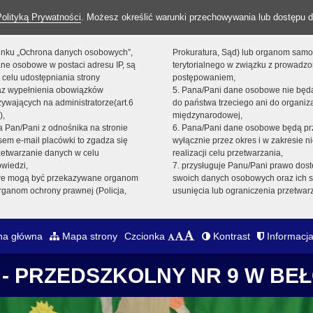
Polityką Prywatności
. Możesz określić warunki przechowywania lub dostępu d
 linku „Ochrona danych osobowych”,
Prokuratura, Sąd) lub organom sam
ne osobowe w postaci adresu IP, są
terytorialnego w związku z prowadz
 celu udostępniania strony
postępowaniem,
raz wypełnienia obowiązków
5. Pana/Pani dane osobowe nie bę
ywających na administratorze(art.6
do państwa trzeciego ani do organiza
),
międzynarodowej,
sta Pan/Pani z odnośnika na stronie
6. Pana/Pani dane osobowe będą pr
em e-mail placówki to zgadza się
wyłącznie przez okres i w zakresie 
zetwarzanie danych w celu
realizacji celu przetwarzania,
owiedzi,
7. przysługuje Panu/Pani prawo dost
we mogą być przekazywane organom
swoich danych osobowych oraz ich s
ganom ochrony prawnej (Policja,
usunięcia lub ograniczenia przetwar
na główna
Mapa strony
Czcionka
Kontrast
Informacja
- PRZEDSZKOLNY NR 9 W BE