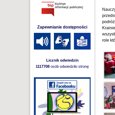
Nauczy
przeds
podróż
Zapewnianie dostępności
Kraini
wszyst
role kt
Licznik odwiedzin
1117708
osób odwiedziło stronę