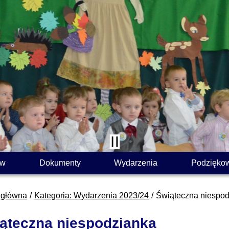
ów
Dokumenty
Wydarzenia
Podzięko
 główna
Kategoria: Wydarzenia 2023/24
Świąteczna niespo
ąteczna niespodzianka