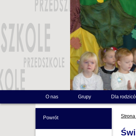
O nas
Grupy
Dla rodzic
Strona
Powrót
Świ