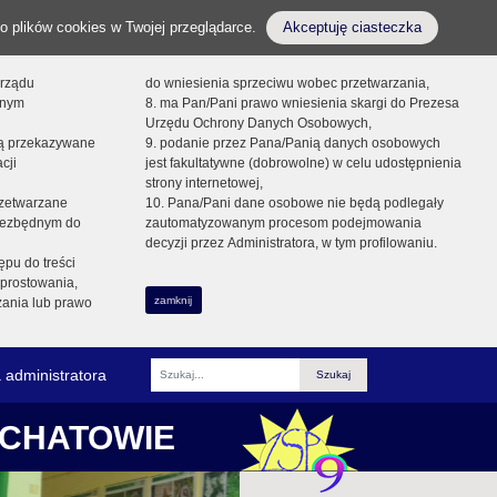
o plików cookies w Twojej przeglądarce.
Akceptuję ciasteczka
orządu
do wniesienia sprzeciwu wobec przetwarzania,
onym
8. ma Pan/Pani prawo wniesienia skargi do Prezesa
Urzędu Ochrony Danych Osobowych,
dą przekazywane
9. podanie przez Pana/Panią danych osobowych
cji
jest fakultatywne (dobrowolne) w celu udostępnienia
strony internetowej,
zetwarzane
10. Pana/Pani dane osobowe nie będą podlegały
niezbędnym do
zautomatyzowanym procesom podejmowania
decyzji przez Administratora, w tym profilowaniu.
ępu do treści
prostowania,
zamknij
zania lub prawo
 administratora
Fraza
ŁCHATOWIE