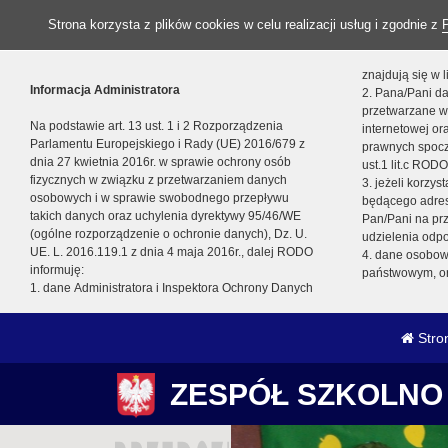
Strona korzysta z plików cookies w celu realizacji usług i zgodnie z
znajdują się w
Informacja Administratora
2. Pana/Pani da
przetwarzane w
Na podstawie art. 13 ust. 1 i 2 Rozporządzenia
internetowej o
Parlamentu Europejskiego i Rady (UE) 2016/679 z
prawnych spocz
dnia 27 kwietnia 2016r. w sprawie ochrony osób
ust.1 lit.c RODO
fizycznych w związku z przetwarzaniem danych
3. jeżeli korzy
osobowych i w sprawie swobodnego przepływu
będącego adres
takich danych oraz uchylenia dyrektywy 95/46/WE
Pan/Pani na pr
(ogólne rozporządzenie o ochronie danych), Dz. U.
udzielenia odp
UE. L. 2016.119.1 z dnia 4 maja 2016r., dalej RODO
4. dane osobo
informuję:
państwowym, or
1. dane Administratora i Inspektora Ochrony Danych
Stro
ZESPÓŁ SZKOLNO 