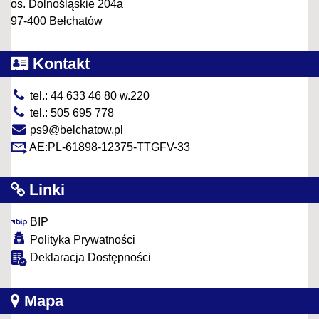
os. Dolnośląskie 204a
97-400 Bełchatów
Kontakt
tel.: 44 633 46 80 w.220
tel.: 505 695 778
ps9@belchatow.pl
AE:PL-61898-12375-TTGFV-33
Linki
BIP
Polityka Prywatności
Deklaracja Dostępności
Mapa