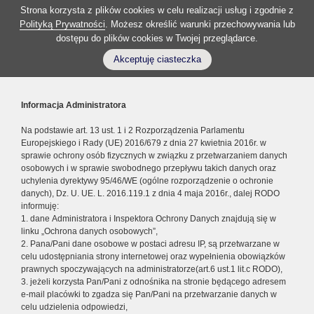
Strona korzysta z plików cookies w celu realizacji usług i zgodnie z
Polityką Prywatności
. Możesz określić warunki przechowywania lub
dostępu do plików cookies w Twojej przeglądarce.
Akceptuję ciasteczka
Informacja Administratora
Na podstawie art. 13 ust. 1 i 2 Rozporządzenia Parlamentu
Europejskiego i Rady (UE) 2016/679 z dnia 27 kwietnia 2016r. w
sprawie ochrony osób fizycznych w związku z przetwarzaniem danych
osobowych i w sprawie swobodnego przepływu takich danych oraz
uchylenia dyrektywy 95/46/WE (ogólne rozporządzenie o ochronie
danych), Dz. U. UE. L. 2016.119.1 z dnia 4 maja 2016r., dalej RODO
informuję:
1. dane Administratora i Inspektora Ochrony Danych znajdują się w
linku „Ochrona danych osobowych”,
2. Pana/Pani dane osobowe w postaci adresu IP, są przetwarzane w
celu udostępniania strony internetowej oraz wypełnienia obowiązków
prawnych spoczywających na administratorze(art.6 ust.1 lit.c RODO),
3. jeżeli korzysta Pan/Pani z odnośnika na stronie będącego adresem
e-mail placówki to zgadza się Pan/Pani na przetwarzanie danych w
celu udzielenia odpowiedzi,