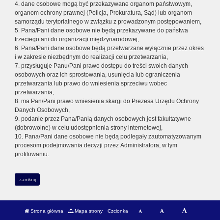
4. dane osobowe mogą być przekazywane organom państwowym,
organom ochrony prawnej (Policja, Prokuratura, Sąd) lub organom
samorządu terytorialnego w związku z prowadzonym postępowaniem,
5. Pana/Pani dane osobowe nie będą przekazywane do państwa
trzeciego ani do organizacji międzynarodowej,
6. Pana/Pani dane osobowe będą przetwarzane wyłącznie przez okres
i w zakresie niezbędnym do realizacji celu przetwarzania,
7. przysługuje Panu/Pani prawo dostępu do treści swoich danych
osobowych oraz ich sprostowania, usunięcia lub ograniczenia
przetwarzania lub prawo do wniesienia sprzeciwu wobec
przetwarzania,
8. ma Pan/Pani prawo wniesienia skargi do Prezesa Urzędu Ochrony
Danych Osobowych,
9. podanie przez Pana/Panią danych osobowych jest fakultatywne
(dobrowolne) w celu udostępnienia strony internetowej,
10. Pana/Pani dane osobowe nie będą podlegały zautomatyzowanym
procesom podejmowania decyzji przez Administratora, w tym
profilowaniu.
zamknij
Strona główna
Mapa strony
Czcionka