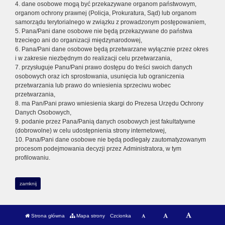
4. dane osobowe mogą być przekazywane organom państwowym,
organom ochrony prawnej (Policja, Prokuratura, Sąd) lub organom
samorządu terytorialnego w związku z prowadzonym postępowaniem,
5. Pana/Pani dane osobowe nie będą przekazywane do państwa
trzeciego ani do organizacji międzynarodowej,
6. Pana/Pani dane osobowe będą przetwarzane wyłącznie przez okres
i w zakresie niezbędnym do realizacji celu przetwarzania,
7. przysługuje Panu/Pani prawo dostępu do treści swoich danych
osobowych oraz ich sprostowania, usunięcia lub ograniczenia
przetwarzania lub prawo do wniesienia sprzeciwu wobec
przetwarzania,
8. ma Pan/Pani prawo wniesienia skargi do Prezesa Urzędu Ochrony
Danych Osobowych,
9. podanie przez Pana/Panią danych osobowych jest fakultatywne
(dobrowolne) w celu udostępnienia strony internetowej,
10. Pana/Pani dane osobowe nie będą podlegały zautomatyzowanym
procesom podejmowania decyzji przez Administratora, w tym
profilowaniu.
zamknij
Strona główna
Mapa strony
Czcionka