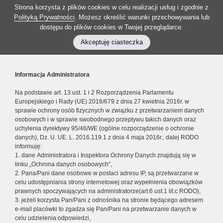
Strona korzysta z plików cookies w celu realizacji usług i zgodnie z
Polityką Prywatności
. Możesz określić warunki przechowywania lub
dostępu do plików cookies w Twojej przeglądarce.
Akceptuję ciasteczka
Informacja Administratora
Na podstawie art. 13 ust. 1 i 2 Rozporządzenia Parlamentu
Europejskiego i Rady (UE) 2016/679 z dnia 27 kwietnia 2016r. w
sprawie ochrony osób fizycznych w związku z przetwarzaniem danych
osobowych i w sprawie swobodnego przepływu takich danych oraz
uchylenia dyrektywy 95/46/WE (ogólne rozporządzenie o ochronie
danych), Dz. U. UE. L. 2016.119.1 z dnia 4 maja 2016r., dalej RODO
informuję:
1. dane Administratora i Inspektora Ochrony Danych znajdują się w
linku „Ochrona danych osobowych”,
2. Pana/Pani dane osobowe w postaci adresu IP, są przetwarzane w
celu udostępniania strony internetowej oraz wypełnienia obowiązków
prawnych spoczywających na administratorze(art.6 ust.1 lit.c RODO),
3. jeżeli korzysta Pan/Pani z odnośnika na stronie będącego adresem
e-mail placówki to zgadza się Pan/Pani na przetwarzanie danych w
celu udzielenia odpowiedzi,