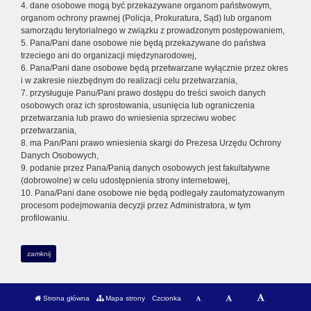
4. dane osobowe mogą być przekazywane organom państwowym,
organom ochrony prawnej (Policja, Prokuratura, Sąd) lub organom
samorządu terytorialnego w związku z prowadzonym postępowaniem,
5. Pana/Pani dane osobowe nie będą przekazywane do państwa
trzeciego ani do organizacji międzynarodowej,
6. Pana/Pani dane osobowe będą przetwarzane wyłącznie przez okres
i w zakresie niezbędnym do realizacji celu przetwarzania,
7. przysługuje Panu/Pani prawo dostępu do treści swoich danych
osobowych oraz ich sprostowania, usunięcia lub ograniczenia
przetwarzania lub prawo do wniesienia sprzeciwu wobec
przetwarzania,
8. ma Pan/Pani prawo wniesienia skargi do Prezesa Urzędu Ochrony
Danych Osobowych,
9. podanie przez Pana/Panią danych osobowych jest fakultatywne
(dobrowolne) w celu udostępnienia strony internetowej,
10. Pana/Pani dane osobowe nie będą podlegały zautomatyzowanym
procesom podejmowania decyzji przez Administratora, w tym
profilowaniu.
zamknij
Strona główna
Mapa strony
Czcionka