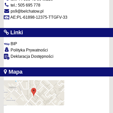
tel.: 505 695 778
ps9@belchatow.pl
AE:PL-61898-12375-TTGFV-33
Linki
BIP
Polityka Prywatności
Deklaracja Dostępności
Mapa