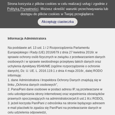
Strona korzysta z plików cookies w celu realizacji usług i zgodnie z
Polityką Prywatności
. Możesz określić warunki przechowywania lub
dostępu do plików cookies w Twojej przeglądarce.
Akceptuję ciasteczka
Informacja Administratora
Na podstawie art. 13 ust. 1 i 2 Rozporządzenia Parlamentu
Europejskiego i Rady (UE) 2016/679 z dnia 27 kwietnia 2016r. w
sprawie ochrony osób fizycznych w związku z przetwarzaniem danych
osobowych i w sprawie swobodnego przepływu takich danych oraz
uchylenia dyrektywy 95/46/WE (ogólne rozporządzenie o ochronie
danych), Dz. U. UE. L. 2016.119.1 z dnia 4 maja 2016r., dalej RODO
informuję:
1. dane Administratora i Inspektora Ochrony Danych znajdują się w
linku „Ochrona danych osobowych”,
2. Pana/Pani dane osobowe w postaci adresu IP, są przetwarzane w
celu udostępniania strony internetowej oraz wypełnienia obowiązków
prawnych spoczywających na administratorze(art.6 ust.1 lit.c RODO),
3. jeżeli korzysta Pan/Pani z odnośnika na stronie będącego adresem
e-mail placówki to zgadza się Pan/Pani na przetwarzanie danych w
celu udzielenia odpowiedzi,