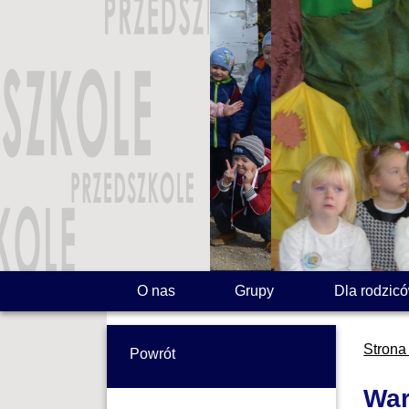
O nas
Grupy
Dla rodzic
Strona
Powrót
War