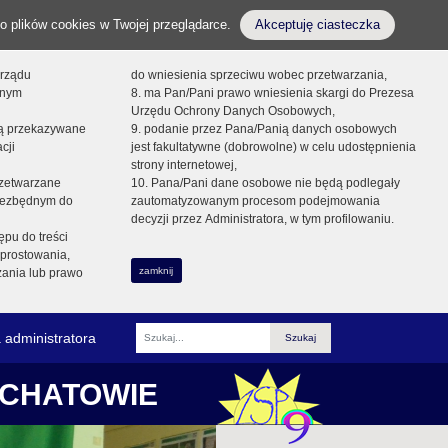
o plików cookies w Twojej przeglądarce.
Akceptuję ciasteczka
orządu
do wniesienia sprzeciwu wobec przetwarzania,
onym
8. ma Pan/Pani prawo wniesienia skargi do Prezesa
Urzędu Ochrony Danych Osobowych,
dą przekazywane
9. podanie przez Pana/Panią danych osobowych
cji
jest fakultatywne (dobrowolne) w celu udostępnienia
strony internetowej,
zetwarzane
10. Pana/Pani dane osobowe nie będą podlegały
niezbędnym do
zautomatyzowanym procesom podejmowania
decyzji przez Administratora, w tym profilowaniu.
ępu do treści
prostowania,
zamknij
zania lub prawo
 administratora
Fraza
ŁCHATOWIE