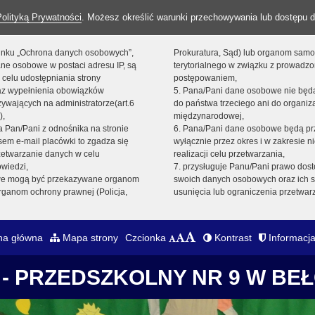
Polityką Prywatności
. Możesz określić warunki przechowywania lub dostępu d
 linku „Ochrona danych osobowych”,
Prokuratura, Sąd) lub organom sam
ne osobowe w postaci adresu IP, są
terytorialnego w związku z prowadz
 celu udostępniania strony
postępowaniem,
raz wypełnienia obowiązków
5. Pana/Pani dane osobowe nie bę
ywających na administratorze(art.6
do państwa trzeciego ani do organiza
),
międzynarodowej,
sta Pan/Pani z odnośnika na stronie
6. Pana/Pani dane osobowe będą pr
em e-mail placówki to zgadza się
wyłącznie przez okres i w zakresie 
zetwarzanie danych w celu
realizacji celu przetwarzania,
owiedzi,
7. przysługuje Panu/Pani prawo dost
we mogą być przekazywane organom
swoich danych osobowych oraz ich s
ganom ochrony prawnej (Policja,
usunięcia lub ograniczenia przetwar
na główna
Mapa strony
Czcionka
Kontrast
Informacja
- PRZEDSZKOLNY NR 9 W BE