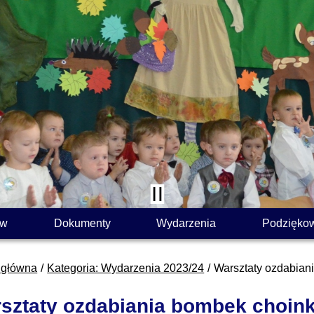
ów
Dokumenty
Wydarzenia
Podzięko
 główna
Kategoria: Wydarzenia 2023/24
Warsztaty ozdabia
sztaty ozdabiania bombek choi