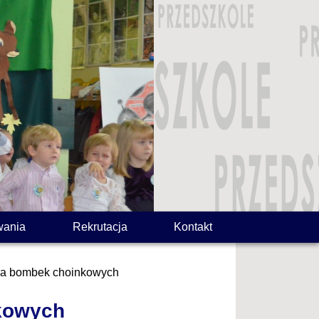
wania
Rekrutacja
Kontakt
nia bombek choinkowych
nkowych