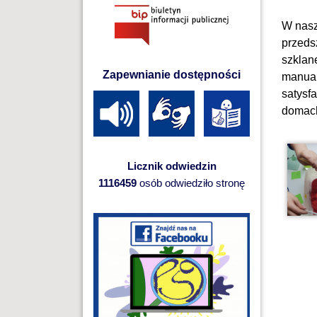
W nasz
przeds
szklan
Zapewnianie dostępności
manual
satysf
domach
Licznik odwiedzin
1116459
osób odwiedziło stronę