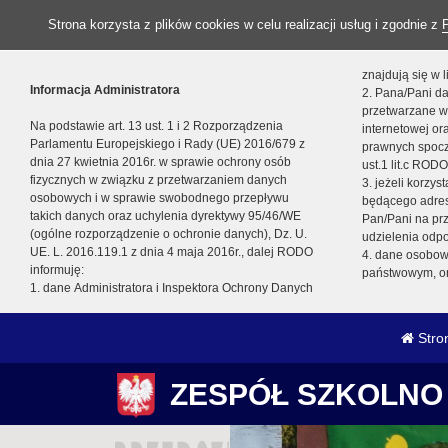
Strona korzysta z plików cookies w celu realizacji usług i zgodnie z
znajdują się w
Informacja Administratora
2. Pana/Pani da
przetwarzane w
Na podstawie art. 13 ust. 1 i 2 Rozporządzenia
internetowej o
Parlamentu Europejskiego i Rady (UE) 2016/679 z
prawnych spocz
dnia 27 kwietnia 2016r. w sprawie ochrony osób
ust.1 lit.c RODO
fizycznych w związku z przetwarzaniem danych
3. jeżeli korzy
osobowych i w sprawie swobodnego przepływu
będącego adres
takich danych oraz uchylenia dyrektywy 95/46/WE
Pan/Pani na pr
(ogólne rozporządzenie o ochronie danych), Dz. U.
udzielenia odp
UE. L. 2016.119.1 z dnia 4 maja 2016r., dalej RODO
4. dane osobo
informuję:
państwowym, or
1. dane Administratora i Inspektora Ochrony Danych
Stro
ZESPÓŁ SZKOLNO 