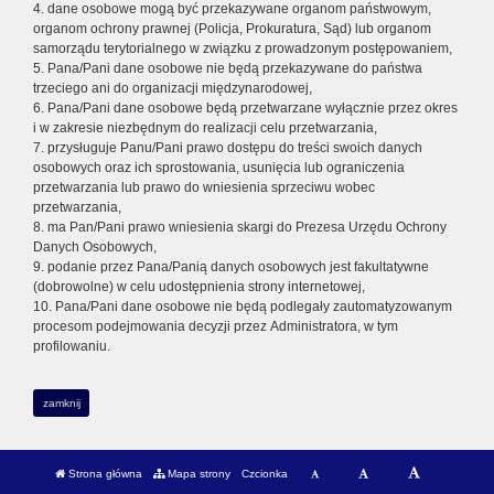
4. dane osobowe mogą być przekazywane organom państwowym,
organom ochrony prawnej (Policja, Prokuratura, Sąd) lub organom
samorządu terytorialnego w związku z prowadzonym postępowaniem,
5. Pana/Pani dane osobowe nie będą przekazywane do państwa
trzeciego ani do organizacji międzynarodowej,
6. Pana/Pani dane osobowe będą przetwarzane wyłącznie przez okres
i w zakresie niezbędnym do realizacji celu przetwarzania,
7. przysługuje Panu/Pani prawo dostępu do treści swoich danych
osobowych oraz ich sprostowania, usunięcia lub ograniczenia
przetwarzania lub prawo do wniesienia sprzeciwu wobec
przetwarzania,
8. ma Pan/Pani prawo wniesienia skargi do Prezesa Urzędu Ochrony
Danych Osobowych,
9. podanie przez Pana/Panią danych osobowych jest fakultatywne
(dobrowolne) w celu udostępnienia strony internetowej,
10. Pana/Pani dane osobowe nie będą podlegały zautomatyzowanym
procesom podejmowania decyzji przez Administratora, w tym
profilowaniu.
zamknij
Strona główna
Mapa strony
Czcionka