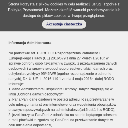
Strona korzysta z plików cookies w celu realizacji usług i zgodnie z
Polityką Prywatności
. Możesz określić warunki przechowywania lub
dostępu do plików cookies w Twojej przeglądarce.
Akceptuję ciasteczka
Informacja Administratora
Na podstawie art. 13 ust. 1 i 2 Rozporządzenia Parlamentu
Europejskiego i Rady (UE) 2016/679 z dnia 27 kwietnia 2016r. w
sprawie ochrony osób fizycznych w związku z przetwarzaniem danych
osobowych i w sprawie swobodnego przepływu takich danych oraz
uchylenia dyrektywy 95/46/WE (ogólne rozporządzenie o ochronie
danych), Dz. U. UE. L. 2016.119.1 z dnia 4 maja 2016r., dalej RODO
informuję:
1. dane Administratora i Inspektora Ochrony Danych znajdują się w
linku „Ochrona danych osobowych”,
2. Pana/Pani dane osobowe w postaci adresu IP, są przetwarzane w
celu udostępniania strony internetowej oraz wypełnienia obowiązków
prawnych spoczywających na administratorze(art.6 ust.1 lit.c RODO),
3. jeżeli korzysta Pan/Pani z odnośnika na stronie będącego adresem
e-mail placówki to zgadza się Pan/Pani na przetwarzanie danych w
celu udzielenia odpowiedzi,