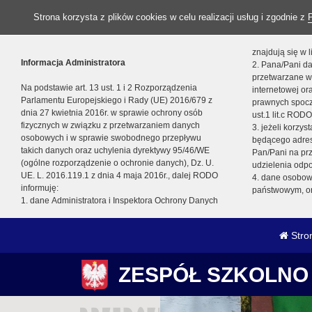
Strona korzysta z plików cookies w celu realizacji usług i zgodnie z
znajdują się w
Informacja Administratora
2. Pana/Pani da
przetwarzane w
Na podstawie art. 13 ust. 1 i 2 Rozporządzenia
internetowej o
Parlamentu Europejskiego i Rady (UE) 2016/679 z
prawnych spocz
dnia 27 kwietnia 2016r. w sprawie ochrony osób
ust.1 lit.c RODO
fizycznych w związku z przetwarzaniem danych
3. jeżeli korzy
osobowych i w sprawie swobodnego przepływu
będącego adres
takich danych oraz uchylenia dyrektywy 95/46/WE
Pan/Pani na pr
(ogólne rozporządzenie o ochronie danych), Dz. U.
udzielenia odp
UE. L. 2016.119.1 z dnia 4 maja 2016r., dalej RODO
4. dane osobo
informuję:
państwowym, or
1. dane Administratora i Inspektora Ochrony Danych
Stro
ZESPÓŁ SZKOLNO 