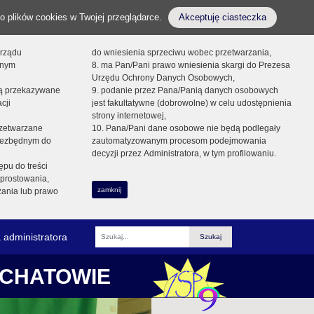
o plików cookies w Twojej przeglądarce.
Akceptuję ciasteczka
orządu
do wniesienia sprzeciwu wobec przetwarzania,
onym
8. ma Pan/Pani prawo wniesienia skargi do Prezesa
Urzędu Ochrony Danych Osobowych,
dą przekazywane
9. podanie przez Pana/Panią danych osobowych
cji
jest fakultatywne (dobrowolne) w celu udostępnienia
strony internetowej,
zetwarzane
10. Pana/Pani dane osobowe nie będą podlegały
niezbędnym do
zautomatyzowanym procesom podejmowania
decyzji przez Administratora, w tym profilowaniu.
ępu do treści
prostowania,
zamknij
zania lub prawo
 administratora
Fraza
ŁCHATOWIE