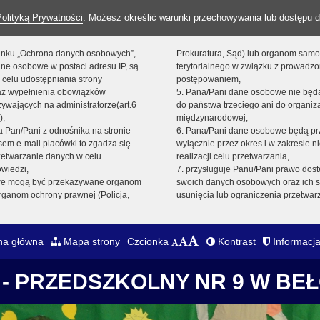
Polityką Prywatności
. Możesz określić warunki przechowywania lub dostępu d
 linku „Ochrona danych osobowych”,
Prokuratura, Sąd) lub organom sam
ne osobowe w postaci adresu IP, są
terytorialnego w związku z prowadz
 celu udostępniania strony
postępowaniem,
raz wypełnienia obowiązków
5. Pana/Pani dane osobowe nie bę
ywających na administratorze(art.6
do państwa trzeciego ani do organiza
),
międzynarodowej,
sta Pan/Pani z odnośnika na stronie
6. Pana/Pani dane osobowe będą pr
em e-mail placówki to zgadza się
wyłącznie przez okres i w zakresie 
zetwarzanie danych w celu
realizacji celu przetwarzania,
owiedzi,
7. przysługuje Panu/Pani prawo dost
we mogą być przekazywane organom
swoich danych osobowych oraz ich s
ganom ochrony prawnej (Policja,
usunięcia lub ograniczenia przetwar
na główna
Mapa strony
Czcionka
Kontrast
Informacja
- PRZEDSZKOLNY NR 9 W BE