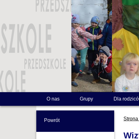
O nas
Grupy
Dla rodzic
Strona
Powrót
Wiz