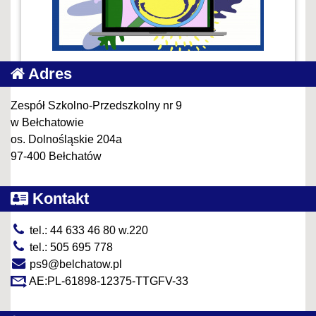
Adres
Zespół Szkolno-Przedszkolny nr 9
w Bełchatowie
os. Dolnośląskie 204a
97-400 Bełchatów
Kontakt
tel.: 44 633 46 80 w.220
tel.: 505 695 778
ps9@belchatow.pl
AE:PL-61898-12375-TTGFV-33