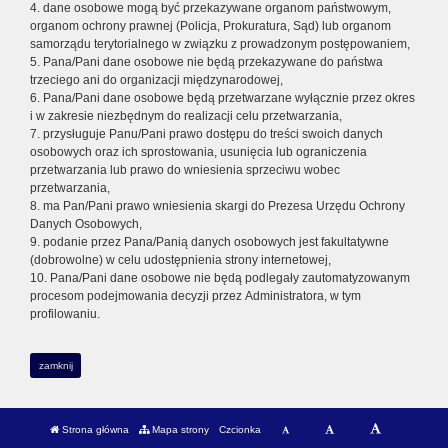
4. dane osobowe mogą być przekazywane organom państwowym,
organom ochrony prawnej (Policja, Prokuratura, Sąd) lub organom
samorządu terytorialnego w związku z prowadzonym postępowaniem,
5. Pana/Pani dane osobowe nie będą przekazywane do państwa
trzeciego ani do organizacji międzynarodowej,
6. Pana/Pani dane osobowe będą przetwarzane wyłącznie przez okres
i w zakresie niezbędnym do realizacji celu przetwarzania,
7. przysługuje Panu/Pani prawo dostępu do treści swoich danych
osobowych oraz ich sprostowania, usunięcia lub ograniczenia
przetwarzania lub prawo do wniesienia sprzeciwu wobec
przetwarzania,
8. ma Pan/Pani prawo wniesienia skargi do Prezesa Urzędu Ochrony
Danych Osobowych,
9. podanie przez Pana/Panią danych osobowych jest fakultatywne
(dobrowolne) w celu udostępnienia strony internetowej,
10. Pana/Pani dane osobowe nie będą podlegały zautomatyzowanym
procesom podejmowania decyzji przez Administratora, w tym
profilowaniu.
zamknij
Strona główna
Mapa strony
Czcionka