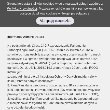
Strona korzysta z plików cookies w celu realizacji usług i zgodnie z
Polityką Prywatności
. Możesz określić warunki przechowywania lub
dostępu do plików cookies w Twojej przeglądarce.
Akceptuję ciasteczka
Informacja Administratora
Na podstawie art. 13 ust. 1 i 2 Rozporządzenia Parlamentu
Europejskiego i Rady (UE) 2016/679 z dnia 27 kwietnia 2016r. w
sprawie ochrony osób fizycznych w związku z przetwarzaniem danych
osobowych i w sprawie swobodnego przepływu takich danych oraz
uchylenia dyrektywy 95/46/WE (ogólne rozporządzenie o ochronie
danych), Dz. U. UE. L. 2016.119.1 z dnia 4 maja 2016r., dalej RODO
informuję:
1. dane Administratora i Inspektora Ochrony Danych znajdują się w
linku „Ochrona danych osobowych”,
2. Pana/Pani dane osobowe w postaci adresu IP, są przetwarzane w
celu udostępniania strony internetowej oraz wypełnienia obowiązków
prawnych spoczywających na administratorze(art.6 ust.1 lit.c RODO),
3. jeżeli korzysta Pan/Pani z odnośnika na stronie będącego adresem
e-mail placówki to zgadza się Pan/Pani na przetwarzanie danych w
celu udzielenia odpowiedzi,