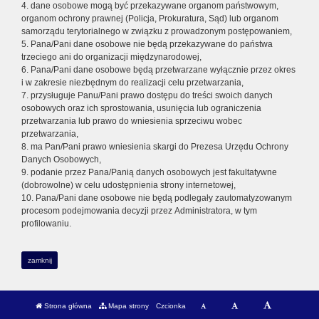
4. dane osobowe mogą być przekazywane organom państwowym,
organom ochrony prawnej (Policja, Prokuratura, Sąd) lub organom
samorządu terytorialnego w związku z prowadzonym postępowaniem,
5. Pana/Pani dane osobowe nie będą przekazywane do państwa
trzeciego ani do organizacji międzynarodowej,
6. Pana/Pani dane osobowe będą przetwarzane wyłącznie przez okres
i w zakresie niezbędnym do realizacji celu przetwarzania,
7. przysługuje Panu/Pani prawo dostępu do treści swoich danych
osobowych oraz ich sprostowania, usunięcia lub ograniczenia
przetwarzania lub prawo do wniesienia sprzeciwu wobec
przetwarzania,
8. ma Pan/Pani prawo wniesienia skargi do Prezesa Urzędu Ochrony
Danych Osobowych,
9. podanie przez Pana/Panią danych osobowych jest fakultatywne
(dobrowolne) w celu udostępnienia strony internetowej,
10. Pana/Pani dane osobowe nie będą podlegały zautomatyzowanym
procesom podejmowania decyzji przez Administratora, w tym
profilowaniu.
zamknij
Strona główna
Mapa strony
Czcionka