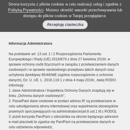
Strona korzysta z plików cookies w celu realizacji usług i zgodnie z
Polityką Prywatności
. Możesz określić warunki przechowywania lub
dostępu do plików cookies w Twojej przeglądarce.
Akceptuję ciasteczka
Informacja Administratora
Na podstawie art. 13 ust. 1 i 2 Rozporządzenia Parlamentu
Europejskiego i Rady (UE) 2016/679 z dnia 27 kwietnia 2016r. w
sprawie ochrony osób fizycznych w związku z przetwarzaniem danych
osobowych i w sprawie swobodnego przepływu takich danych oraz
uchylenia dyrektywy 95/46/WE (ogólne rozporządzenie o ochronie
danych), Dz. U. UE. L. 2016.119.1 z dnia 4 maja 2016r., dalej RODO
informuję:
1. dane Administratora i Inspektora Ochrony Danych znajdują się w
linku „Ochrona danych osobowych”,
2. Pana/Pani dane osobowe w postaci adresu IP, są przetwarzane w
celu udostępniania strony internetowej oraz wypełnienia obowiązków
prawnych spoczywających na administratorze(art.6 ust.1 lit.c RODO),
3. jeżeli korzysta Pan/Pani z odnośnika na stronie będącego adresem
e-mail placówki to zgadza się Pan/Pani na przetwarzanie danych w
celu udzielenia odpowiedzi,