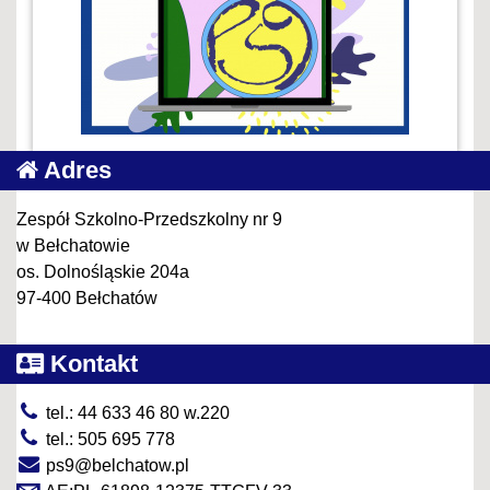
Adres
Zespół Szkolno-Przedszkolny nr 9
w Bełchatowie
os. Dolnośląskie 204a
97-400 Bełchatów
Kontakt
tel.: 44 633 46 80 w.220
tel.: 505 695 778
ps9@belchatow.pl