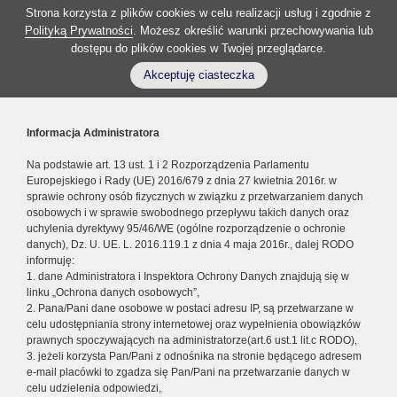
Strona korzysta z plików cookies w celu realizacji usług i zgodnie z
Polityką Prywatności
. Możesz określić warunki przechowywania lub
dostępu do plików cookies w Twojej przeglądarce.
Akceptuję ciasteczka
Informacja Administratora
Na podstawie art. 13 ust. 1 i 2 Rozporządzenia Parlamentu
Europejskiego i Rady (UE) 2016/679 z dnia 27 kwietnia 2016r. w
sprawie ochrony osób fizycznych w związku z przetwarzaniem danych
osobowych i w sprawie swobodnego przepływu takich danych oraz
uchylenia dyrektywy 95/46/WE (ogólne rozporządzenie o ochronie
danych), Dz. U. UE. L. 2016.119.1 z dnia 4 maja 2016r., dalej RODO
informuję:
1. dane Administratora i Inspektora Ochrony Danych znajdują się w
linku „Ochrona danych osobowych”,
2. Pana/Pani dane osobowe w postaci adresu IP, są przetwarzane w
celu udostępniania strony internetowej oraz wypełnienia obowiązków
prawnych spoczywających na administratorze(art.6 ust.1 lit.c RODO),
3. jeżeli korzysta Pan/Pani z odnośnika na stronie będącego adresem
e-mail placówki to zgadza się Pan/Pani na przetwarzanie danych w
celu udzielenia odpowiedzi,