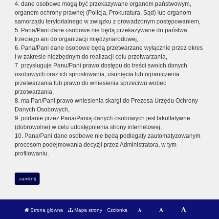
4. dane osobowe mogą być przekazywane organom państwowym,
organom ochrony prawnej (Policja, Prokuratura, Sąd) lub organom
samorządu terytorialnego w związku z prowadzonym postępowaniem,
5. Pana/Pani dane osobowe nie będą przekazywane do państwa
trzeciego ani do organizacji międzynarodowej,
6. Pana/Pani dane osobowe będą przetwarzane wyłącznie przez okres
i w zakresie niezbędnym do realizacji celu przetwarzania,
7. przysługuje Panu/Pani prawo dostępu do treści swoich danych
osobowych oraz ich sprostowania, usunięcia lub ograniczenia
przetwarzania lub prawo do wniesienia sprzeciwu wobec
przetwarzania,
8. ma Pan/Pani prawo wniesienia skargi do Prezesa Urzędu Ochrony
Danych Osobowych,
9. podanie przez Pana/Panią danych osobowych jest fakultatywne
(dobrowolne) w celu udostępnienia strony internetowej,
10. Pana/Pani dane osobowe nie będą podlegały zautomatyzowanym
procesom podejmowania decyzji przez Administratora, w tym
profilowaniu.
zamknij
Strona główna
Mapa strony
Czcionka