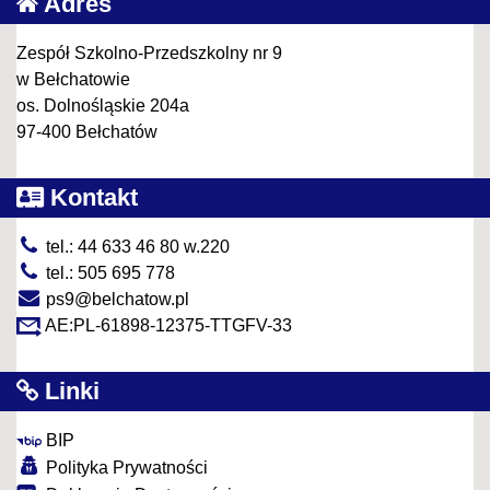
Adres
Zespół Szkolno-Przedszkolny nr 9
w Bełchatowie
os. Dolnośląskie 204a
97-400 Bełchatów
Kontakt
tel.: 44 633 46 80 w.220
tel.: 505 695 778
ps9@belchatow.pl
AE:PL-61898-12375-TTGFV-33
Linki
BIP
Polityka Prywatności