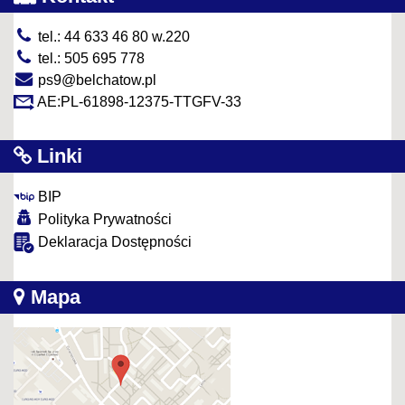
tel.: 44 633 46 80 w.220
tel.: 505 695 778
ps9@belchatow.pl
AE:PL-61898-12375-TTGFV-33
Linki
BIP
Polityka Prywatności
Deklaracja Dostępności
Mapa