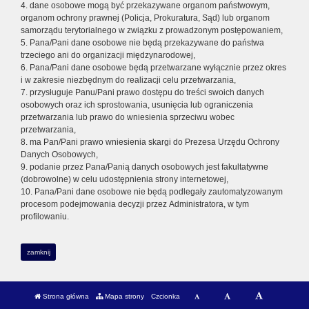
4. dane osobowe mogą być przekazywane organom państwowym,
organom ochrony prawnej (Policja, Prokuratura, Sąd) lub organom
samorządu terytorialnego w związku z prowadzonym postępowaniem,
5. Pana/Pani dane osobowe nie będą przekazywane do państwa
trzeciego ani do organizacji międzynarodowej,
6. Pana/Pani dane osobowe będą przetwarzane wyłącznie przez okres
i w zakresie niezbędnym do realizacji celu przetwarzania,
7. przysługuje Panu/Pani prawo dostępu do treści swoich danych
osobowych oraz ich sprostowania, usunięcia lub ograniczenia
przetwarzania lub prawo do wniesienia sprzeciwu wobec
przetwarzania,
8. ma Pan/Pani prawo wniesienia skargi do Prezesa Urzędu Ochrony
Danych Osobowych,
9. podanie przez Pana/Panią danych osobowych jest fakultatywne
(dobrowolne) w celu udostępnienia strony internetowej,
10. Pana/Pani dane osobowe nie będą podlegały zautomatyzowanym
procesom podejmowania decyzji przez Administratora, w tym
profilowaniu.
zamknij
Strona główna
Mapa strony
Czcionka