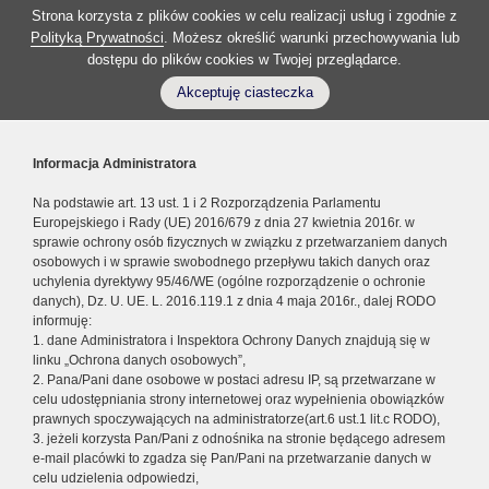
Strona korzysta z plików cookies w celu realizacji usług i zgodnie z
Polityką Prywatności
. Możesz określić warunki przechowywania lub
dostępu do plików cookies w Twojej przeglądarce.
Akceptuję ciasteczka
Informacja Administratora
Na podstawie art. 13 ust. 1 i 2 Rozporządzenia Parlamentu
Europejskiego i Rady (UE) 2016/679 z dnia 27 kwietnia 2016r. w
sprawie ochrony osób fizycznych w związku z przetwarzaniem danych
osobowych i w sprawie swobodnego przepływu takich danych oraz
uchylenia dyrektywy 95/46/WE (ogólne rozporządzenie o ochronie
danych), Dz. U. UE. L. 2016.119.1 z dnia 4 maja 2016r., dalej RODO
informuję:
1. dane Administratora i Inspektora Ochrony Danych znajdują się w
linku „Ochrona danych osobowych”,
2. Pana/Pani dane osobowe w postaci adresu IP, są przetwarzane w
celu udostępniania strony internetowej oraz wypełnienia obowiązków
prawnych spoczywających na administratorze(art.6 ust.1 lit.c RODO),
3. jeżeli korzysta Pan/Pani z odnośnika na stronie będącego adresem
e-mail placówki to zgadza się Pan/Pani na przetwarzanie danych w
celu udzielenia odpowiedzi,