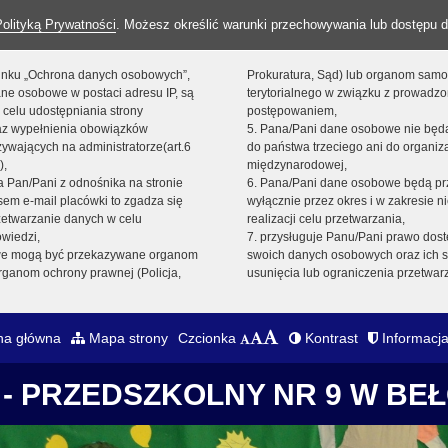
Polityką Prywatności
. Możesz określić warunki przechowywania lub dostępu d
 linku „Ochrona danych osobowych”,
Prokuratura, Sąd) lub organom sam
ne osobowe w postaci adresu IP, są
terytorialnego w związku z prowadz
 celu udostępniania strony
postępowaniem,
raz wypełnienia obowiązków
5. Pana/Pani dane osobowe nie bę
ywających na administratorze(art.6
do państwa trzeciego ani do organiza
),
międzynarodowej,
sta Pan/Pani z odnośnika na stronie
6. Pana/Pani dane osobowe będą pr
em e-mail placówki to zgadza się
wyłącznie przez okres i w zakresie 
zetwarzanie danych w celu
realizacji celu przetwarzania,
owiedzi,
7. przysługuje Panu/Pani prawo dost
we mogą być przekazywane organom
swoich danych osobowych oraz ich s
ganom ochrony prawnej (Policja,
usunięcia lub ograniczenia przetwar
na główna
Mapa strony
Czcionka
Kontrast
Informacja
- PRZEDSZKOLNY NR 9 W BE