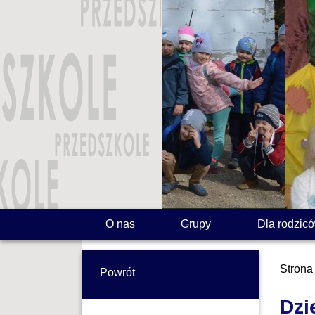
O nas
Grupy
Dla rodzic
Strona
Powrót
Dzi