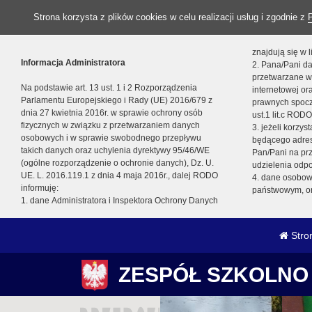
Strona korzysta z plików cookies w celu realizacji usług i zgodnie z
znajdują się w
Informacja Administratora
2. Pana/Pani da
przetwarzane w
Na podstawie art. 13 ust. 1 i 2 Rozporządzenia
internetowej o
Parlamentu Europejskiego i Rady (UE) 2016/679 z
prawnych spocz
dnia 27 kwietnia 2016r. w sprawie ochrony osób
ust.1 lit.c RODO
fizycznych w związku z przetwarzaniem danych
3. jeżeli korzy
osobowych i w sprawie swobodnego przepływu
będącego adres
takich danych oraz uchylenia dyrektywy 95/46/WE
Pan/Pani na pr
(ogólne rozporządzenie o ochronie danych), Dz. U.
udzielenia odp
UE. L. 2016.119.1 z dnia 4 maja 2016r., dalej RODO
4. dane osobo
informuję:
państwowym, or
1. dane Administratora i Inspektora Ochrony Danych
Stro
ZESPÓŁ SZKOLNO 