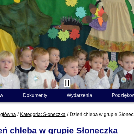
ów
Dokumenty
Wydarzenia
Podzięko
 główna
Kategoria: Słoneczka
Dzień chleba w grupie Słone
eń chleba w grupie Słoneczka