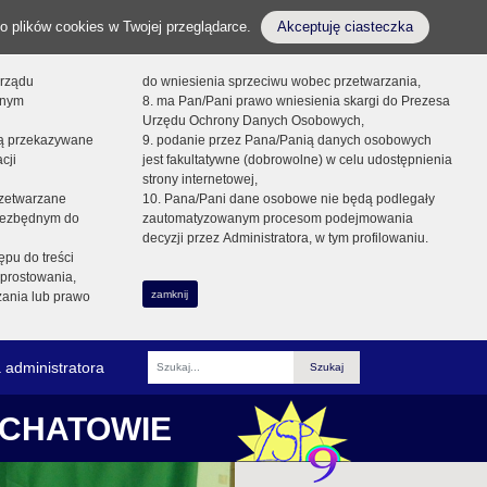
o plików cookies w Twojej przeglądarce.
Akceptuję ciasteczka
orządu
do wniesienia sprzeciwu wobec przetwarzania,
onym
8. ma Pan/Pani prawo wniesienia skargi do Prezesa
Urzędu Ochrony Danych Osobowych,
dą przekazywane
9. podanie przez Pana/Panią danych osobowych
cji
jest fakultatywne (dobrowolne) w celu udostępnienia
strony internetowej,
zetwarzane
10. Pana/Pani dane osobowe nie będą podlegały
niezbędnym do
zautomatyzowanym procesom podejmowania
decyzji przez Administratora, w tym profilowaniu.
ępu do treści
prostowania,
zamknij
zania lub prawo
 administratora
Fraza
ŁCHATOWIE