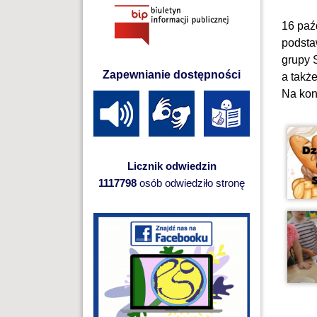
16 paź
podsta
grupy 
Zapewnianie dostępności
a takż
Na kon
Licznik odwiedzin
1117798
osób odwiedziło stronę