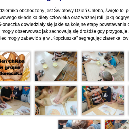
dziernika obchodzony jest Światowy Dzień Chleba, święto to p
wowego składnika diety człowieka oraz ważnej roli, jaką odgrywa 
Słoneczka dowiedziały się jakie są kolejne etapy powstawania c
e mogły obserwować jak zachowują się drożdże gdy przygotuje s
iec mogły zabawić się w „Kopciuszka” segregując ziarenka, ć