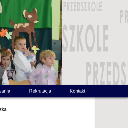
wania
Rekrutacja
Kontakt
czka