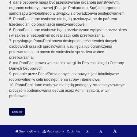
4. dane osobowe mogą być przekazywane organom państwowym,
organom ochrony prawnej (Policja, Prokuratura, Sąd) lub organom
samorządu terytorialnego w związku z prowadzonym postępowaniem,
5. Pana/Pani dane osobowe nie będą przekazywane do państwa
trzeciego ani do organizacji międzynarodowej,
6. Pana/Pani dane osobowe będą przetwarzane wyłącznie przez okres
i w zakresie niezbędnym do realizacji celu przetwarzania,
7. przysługuje Panu/Pani prawo dostępu do treści swoich danych
osobowych oraz ich sprostowania, usunięcia lub ograniczenia
przetwarzania lub prawo do wniesienia sprzeciwu wobec
przetwarzania,
8. ma Pan/Pani prawo wniesienia skargi do Prezesa Urzędu Ochrony
Danych Osobowych,
9. podanie przez Pana/Panią danych osobowych jest fakultatywne
(dobrowolne) w celu udostępnienia strony internetowej,
10. Pana/Pani dane osobowe nie będą podlegały zautomatyzowanym
procesom podejmowania decyzji przez Administratora, w tym
profilowaniu.
zamknij
Strona główna
Mapa strony
Czcionka