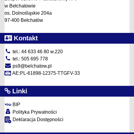
w Bełchatowie
os. Dolnośląskie 204a
97-400 Bełchatów
Kontakt
tel.: 44 633 46 80 w.220
tel.: 505 695 778
ps9@belchatow.pl
AE:PL-61898-12375-TTGFV-33
Linki
BIP
Polityka Prywatności
Deklaracja Dostępności