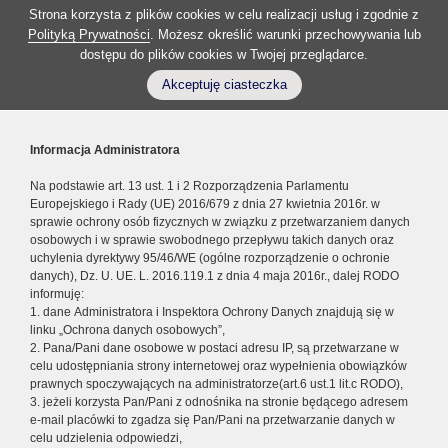
Strona korzysta z plików cookies w celu realizacji usług i zgodnie z
Polityką Prywatności
. Możesz określić warunki przechowywania lub
dostępu do plików cookies w Twojej przeglądarce.
Akceptuję ciasteczka
Informacja Administratora
Na podstawie art. 13 ust. 1 i 2 Rozporządzenia Parlamentu
Europejskiego i Rady (UE) 2016/679 z dnia 27 kwietnia 2016r. w
sprawie ochrony osób fizycznych w związku z przetwarzaniem danych
osobowych i w sprawie swobodnego przepływu takich danych oraz
uchylenia dyrektywy 95/46/WE (ogólne rozporządzenie o ochronie
danych), Dz. U. UE. L. 2016.119.1 z dnia 4 maja 2016r., dalej RODO
informuję:
1. dane Administratora i Inspektora Ochrony Danych znajdują się w
linku „Ochrona danych osobowych”,
2. Pana/Pani dane osobowe w postaci adresu IP, są przetwarzane w
celu udostępniania strony internetowej oraz wypełnienia obowiązków
prawnych spoczywających na administratorze(art.6 ust.1 lit.c RODO),
3. jeżeli korzysta Pan/Pani z odnośnika na stronie będącego adresem
e-mail placówki to zgadza się Pan/Pani na przetwarzanie danych w
celu udzielenia odpowiedzi,