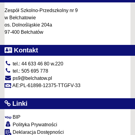
Zespół Szkolno-Przedszkolny nr 9
w Bełchatowie
os. Dolnośląskie 204a
97-400 Bełchatów
Kontakt
tel.: 44 633 46 80 w.220
tel.: 505 695 778
ps9@belchatow.pl
AE:PL-61898-12375-TTGFV-33
Linki
BIP
Polityka Prywatności
Deklaracja Dostępności