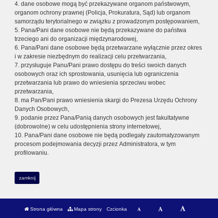
4. dane osobowe mogą być przekazywane organom państwowym,
organom ochrony prawnej (Policja, Prokuratura, Sąd) lub organom
samorządu terytorialnego w związku z prowadzonym postępowaniem,
5. Pana/Pani dane osobowe nie będą przekazywane do państwa
trzeciego ani do organizacji międzynarodowej,
6. Pana/Pani dane osobowe będą przetwarzane wyłącznie przez okres
i w zakresie niezbędnym do realizacji celu przetwarzania,
7. przysługuje Panu/Pani prawo dostępu do treści swoich danych
osobowych oraz ich sprostowania, usunięcia lub ograniczenia
przetwarzania lub prawo do wniesienia sprzeciwu wobec
przetwarzania,
8. ma Pan/Pani prawo wniesienia skargi do Prezesa Urzędu Ochrony
Danych Osobowych,
9. podanie przez Pana/Panią danych osobowych jest fakultatywne
(dobrowolne) w celu udostępnienia strony internetowej,
10. Pana/Pani dane osobowe nie będą podlegały zautomatyzowanym
procesom podejmowania decyzji przez Administratora, w tym
profilowaniu.
zamknij
Strona główna
Mapa strony
Czcionka