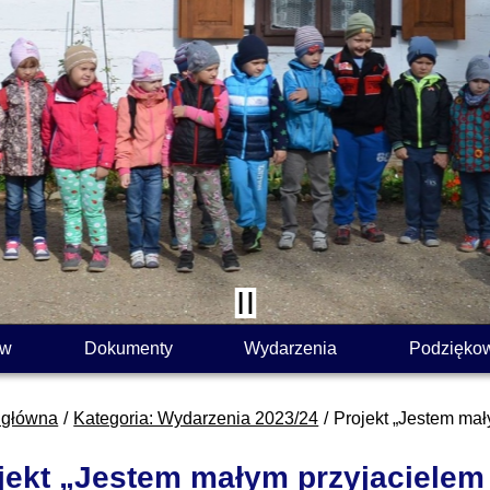
ów
Dokumenty
Wydarzenia
Podzięko
 główna
Kategoria: Wydarzenia 2023/24
Projekt „Jestem mał
jekt „Jestem małym przyjacielem