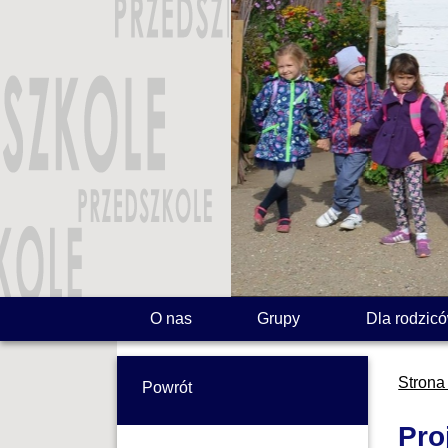
O nas
Grupy
Dla rodzic
Strona
Powrót
Pro