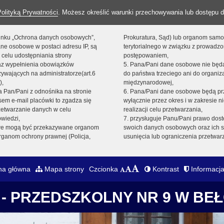
Polityką Prywatności
. Możesz określić warunki przechowywania lub dostępu d
 linku „Ochrona danych osobowych”,
Prokuratura, Sąd) lub organom sam
ne osobowe w postaci adresu IP, są
terytorialnego w związku z prowadz
 celu udostępniania strony
postępowaniem,
raz wypełnienia obowiązków
5. Pana/Pani dane osobowe nie bę
ywających na administratorze(art.6
do państwa trzeciego ani do organiza
),
międzynarodowej,
sta Pan/Pani z odnośnika na stronie
6. Pana/Pani dane osobowe będą pr
em e-mail placówki to zgadza się
wyłącznie przez okres i w zakresie 
zetwarzanie danych w celu
realizacji celu przetwarzania,
owiedzi,
7. przysługuje Panu/Pani prawo dost
we mogą być przekazywane organom
swoich danych osobowych oraz ich s
ganom ochrony prawnej (Policja,
usunięcia lub ograniczenia przetwar
na główna
Mapa strony
Czcionka
Kontrast
Informacja
- PRZEDSZKOLNY NR 9 W BE