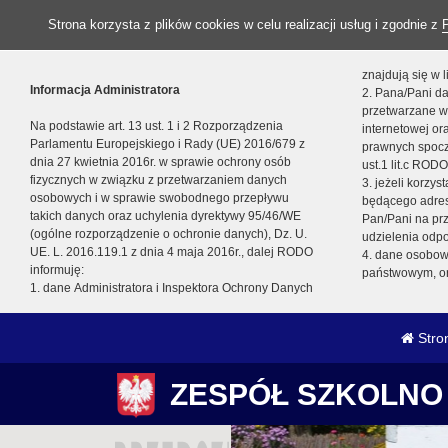
Strona korzysta z plików cookies w celu realizacji usług i zgodnie z
znajdują się w
Informacja Administratora
2. Pana/Pani da
przetwarzane w
Na podstawie art. 13 ust. 1 i 2 Rozporządzenia
internetowej o
Parlamentu Europejskiego i Rady (UE) 2016/679 z
prawnych spocz
dnia 27 kwietnia 2016r. w sprawie ochrony osób
ust.1 lit.c RODO
fizycznych w związku z przetwarzaniem danych
3. jeżeli korzy
osobowych i w sprawie swobodnego przepływu
będącego adres
takich danych oraz uchylenia dyrektywy 95/46/WE
Pan/Pani na pr
(ogólne rozporządzenie o ochronie danych), Dz. U.
udzielenia odp
UE. L. 2016.119.1 z dnia 4 maja 2016r., dalej RODO
4. dane osobo
informuję:
państwowym, or
1. dane Administratora i Inspektora Ochrony Danych
Stro
ZESPÓŁ SZKOLNO 