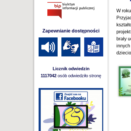
W roku
Przyja
kształ
Zapewnianie dostępności
projekt
brały 
innych
dzieci
Licznik odwiedzin
1117042
osób odwiedziło stronę