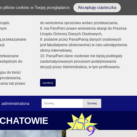
o plików cookies w Twojej przeglądarce.
Akceptuję ciasteczka
orządu
do wniesienia sprzeciwu wobec przetwarzania,
onym
8. ma Pan/Pani prawo wniesienia skargi do Prezesa
Urzędu Ochrony Danych Osobowych,
dą przekazywane
9. podanie przez Pana/Panią danych osobowych
cji
jest fakultatywne (dobrowolne) w celu udostępnienia
strony internetowej,
zetwarzane
10. Pana/Pani dane osobowe nie będą podlegały
niezbędnym do
zautomatyzowanym procesom podejmowania
decyzji przez Administratora, w tym profilowaniu.
ępu do treści
prostowania,
zamknij
zania lub prawo
 administratora
Fraza
ŁCHATOWIE