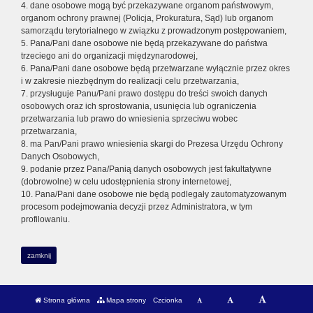
4. dane osobowe mogą być przekazywane organom państwowym,
organom ochrony prawnej (Policja, Prokuratura, Sąd) lub organom
samorządu terytorialnego w związku z prowadzonym postępowaniem,
5. Pana/Pani dane osobowe nie będą przekazywane do państwa
trzeciego ani do organizacji międzynarodowej,
6. Pana/Pani dane osobowe będą przetwarzane wyłącznie przez okres
i w zakresie niezbędnym do realizacji celu przetwarzania,
7. przysługuje Panu/Pani prawo dostępu do treści swoich danych
osobowych oraz ich sprostowania, usunięcia lub ograniczenia
przetwarzania lub prawo do wniesienia sprzeciwu wobec
przetwarzania,
8. ma Pan/Pani prawo wniesienia skargi do Prezesa Urzędu Ochrony
Danych Osobowych,
9. podanie przez Pana/Panią danych osobowych jest fakultatywne
(dobrowolne) w celu udostępnienia strony internetowej,
10. Pana/Pani dane osobowe nie będą podlegały zautomatyzowanym
procesom podejmowania decyzji przez Administratora, w tym
profilowaniu.
zamknij
Strona główna
Mapa strony
Czcionka