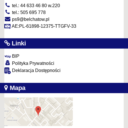
tel.: 44 633 46 80 w.220
tel.: 505 695 778
ps9@belchatow.pl
AE:PL-61898-12375-TTGFV-33
Linki
BIP
Polityka Prywatności
Deklaracja Dostępności
Mapa