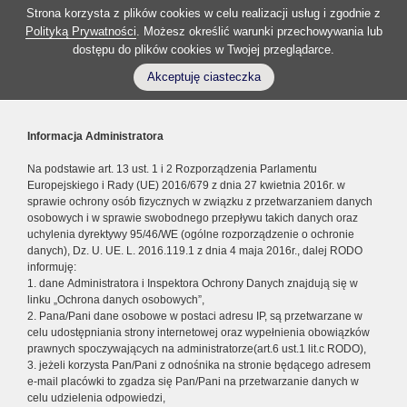
Strona korzysta z plików cookies w celu realizacji usług i zgodnie z
Polityką Prywatności
. Możesz określić warunki przechowywania lub
dostępu do plików cookies w Twojej przeglądarce.
Akceptuję ciasteczka
Informacja Administratora
Na podstawie art. 13 ust. 1 i 2 Rozporządzenia Parlamentu
Europejskiego i Rady (UE) 2016/679 z dnia 27 kwietnia 2016r. w
sprawie ochrony osób fizycznych w związku z przetwarzaniem danych
osobowych i w sprawie swobodnego przepływu takich danych oraz
uchylenia dyrektywy 95/46/WE (ogólne rozporządzenie o ochronie
danych), Dz. U. UE. L. 2016.119.1 z dnia 4 maja 2016r., dalej RODO
informuję:
1. dane Administratora i Inspektora Ochrony Danych znajdują się w
linku „Ochrona danych osobowych”,
2. Pana/Pani dane osobowe w postaci adresu IP, są przetwarzane w
celu udostępniania strony internetowej oraz wypełnienia obowiązków
prawnych spoczywających na administratorze(art.6 ust.1 lit.c RODO),
3. jeżeli korzysta Pan/Pani z odnośnika na stronie będącego adresem
e-mail placówki to zgadza się Pan/Pani na przetwarzanie danych w
celu udzielenia odpowiedzi,