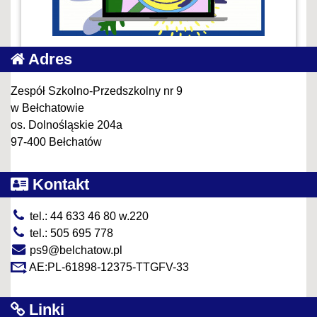
Adres
Zespół Szkolno-Przedszkolny nr 9
w Bełchatowie
os. Dolnośląskie 204a
97-400 Bełchatów
Kontakt
tel.: 44 633 46 80 w.220
tel.: 505 695 778
ps9@belchatow.pl
AE:PL-61898-12375-TTGFV-33
Linki