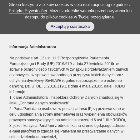
Strona korzysta z plików cookies w celu realizacji usług i zgodnie z
Polityką Prywatności
. Możesz określić warunki przechowywania lub
dostępu do plików cookies w Twojej przeglądarce.
Akceptuję ciasteczka
Informacja Administratora
Na podstawie art. 13 ust. 1 i 2 Rozporządzenia Parlamentu
Europejskiego i Rady (UE) 2016/679 z dnia 27 kwietnia 2016r. w
sprawie ochrony osób fizycznych w związku z przetwarzaniem danych
osobowych i w sprawie swobodnego przepływu takich danych oraz
uchylenia dyrektywy 95/46/WE (ogólne rozporządzenie o ochronie
danych), Dz. U. UE. L. 2016.119.1 z dnia 4 maja 2016r., dalej RODO
informuję:
1. dane Administratora i Inspektora Ochrony Danych znajdują się w
linku „Ochrona danych osobowych”,
2. Pana/Pani dane osobowe w postaci adresu IP, są przetwarzane w
celu udostępniania strony internetowej oraz wypełnienia obowiązków
prawnych spoczywających na administratorze(art.6 ust.1 lit.c RODO),
3. jeżeli korzysta Pan/Pani z odnośnika na stronie będącego adresem
e-mail placówki to zgadza się Pan/Pani na przetwarzanie danych w
celu udzielenia odpowiedzi,