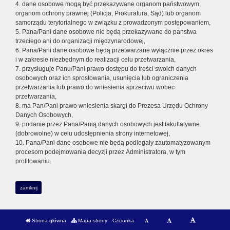
4. dane osobowe mogą być przekazywane organom państwowym,
organom ochrony prawnej (Policja, Prokuratura, Sąd) lub organom
samorządu terytorialnego w związku z prowadzonym postępowaniem,
5. Pana/Pani dane osobowe nie będą przekazywane do państwa
trzeciego ani do organizacji międzynarodowej,
6. Pana/Pani dane osobowe będą przetwarzane wyłącznie przez okres
i w zakresie niezbędnym do realizacji celu przetwarzania,
7. przysługuje Panu/Pani prawo dostępu do treści swoich danych
osobowych oraz ich sprostowania, usunięcia lub ograniczenia
przetwarzania lub prawo do wniesienia sprzeciwu wobec
przetwarzania,
8. ma Pan/Pani prawo wniesienia skargi do Prezesa Urzędu Ochrony
Danych Osobowych,
9. podanie przez Pana/Panią danych osobowych jest fakultatywne
(dobrowolne) w celu udostępnienia strony internetowej,
10. Pana/Pani dane osobowe nie będą podlegały zautomatyzowanym
procesom podejmowania decyzji przez Administratora, w tym
profilowaniu.
zamknij
Strona główna
Mapa strony
Czcionka