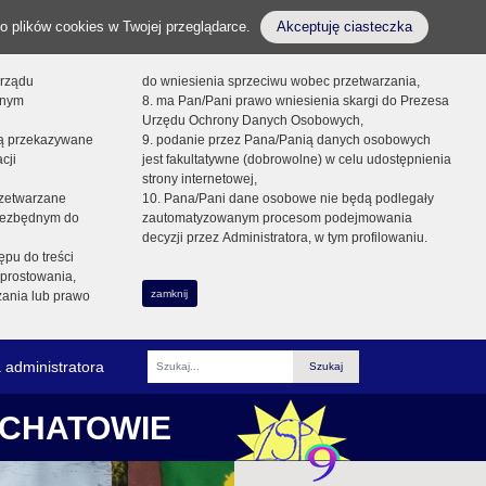
o plików cookies w Twojej przeglądarce.
Akceptuję ciasteczka
orządu
do wniesienia sprzeciwu wobec przetwarzania,
onym
8. ma Pan/Pani prawo wniesienia skargi do Prezesa
Urzędu Ochrony Danych Osobowych,
dą przekazywane
9. podanie przez Pana/Panią danych osobowych
cji
jest fakultatywne (dobrowolne) w celu udostępnienia
strony internetowej,
zetwarzane
10. Pana/Pani dane osobowe nie będą podlegały
niezbędnym do
zautomatyzowanym procesom podejmowania
decyzji przez Administratora, w tym profilowaniu.
ępu do treści
prostowania,
zamknij
zania lub prawo
 administratora
Fraza
ŁCHATOWIE