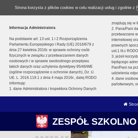
Strona korzysta z plików cookies w celu realizacji usług i zgodnie z
znajdują się w
Informacja Administratora
2. Pana/Pani da
przetwarzane w
Na podstawie art. 13 ust. 1 i 2 Rozporządzenia
internetowej o
Parlamentu Europejskiego i Rady (UE) 2016/679 z
prawnych spocz
dnia 27 kwietnia 2016r. w sprawie ochrony osób
ust.1 lit.c RODO
fizycznych w związku z przetwarzaniem danych
3. jeżeli korzy
osobowych i w sprawie swobodnego przepływu
będącego adres
takich danych oraz uchylenia dyrektywy 95/46/WE
Pan/Pani na pr
(ogólne rozporządzenie o ochronie danych), Dz. U.
udzielenia odp
UE. L. 2016.119.1 z dnia 4 maja 2016r., dalej RODO
4. dane osobo
informuję:
państwowym, or
1. dane Administratora i Inspektora Ochrony Danych
Stro
ZESPÓŁ SZKOLNO 