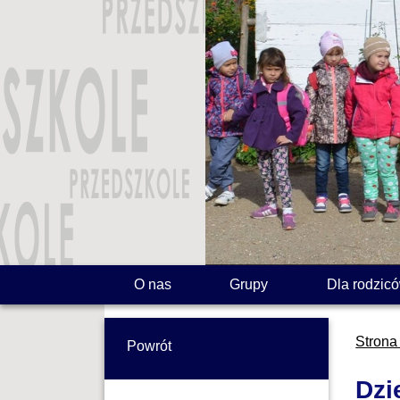
O nas
Grupy
Dla rodzic
Strona
Powrót
Dzi