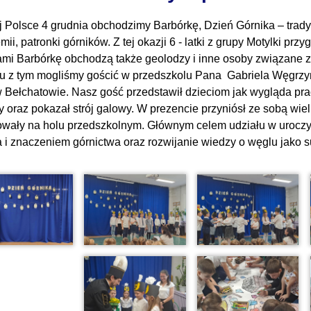
j Polsce 4 grudnia obchodzimy Barbórkę, Dzień Górnika – tradyc
ii, patronki górników. Z tej okazji 6 - latki z grupy Motylki prz
ami Barbórkę obchodzą także geolodzy i inne osoby związane 
u z tym mogliśmy gościć w przedszkolu Pana Gabriela Węgrz
Bełchatowie. Nasz gość przedstawił dzieciom jak wygląda praca
y oraz pokazał strój galowy. W prezencie przyniósł ze sobą wie
wały na holu przedszkolnym. Głównym celem udziału w uroczy
a i znaczeniem górnictwa oraz rozwijanie wiedzy o węglu jako