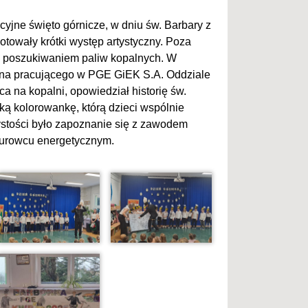
yjne święto górnicze, w dniu św. Barbary z
ygotowały krótki występ artystyczny. Poza
z poszukiwaniem paliw kopalnych. W
yna pracującego w PGE GiEK S.A. Oddziale
 na kopalni, opowiedział historię św.
lką kolorowankę, którą dzieci wspólnie
stości było zapoznanie się z zawodem
 surowcu energetycznym.