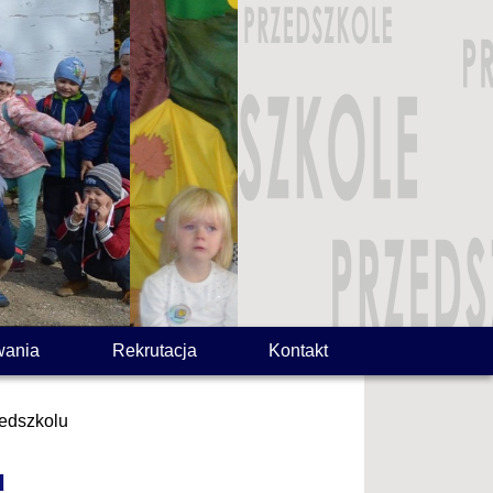
wania
Rekrutacja
Kontakt
edszkolu
u