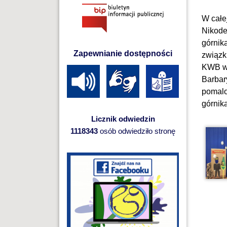
W całe
Nikodem
górnik
Zapewnianie dostępności
związk
KWB w 
Barbar
pomalo
górnik
Licznik odwiedzin
1118343
osób odwiedziło stronę