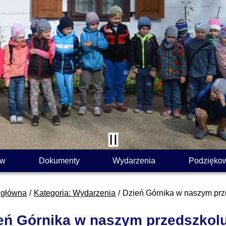
ów
Dokumenty
Wydarzenia
Podzięko
 główna
Kategoria: Wydarzenia
Dzień Górnika w naszym prz
eń Górnika w naszym przedszkol