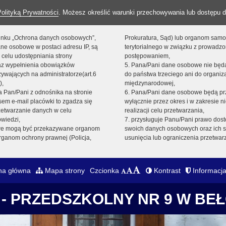
Polityką Prywatności
. Możesz określić warunki przechowywania lub dostępu d
 linku „Ochrona danych osobowych”,
Prokuratura, Sąd) lub organom sam
ne osobowe w postaci adresu IP, są
terytorialnego w związku z prowadz
 celu udostępniania strony
postępowaniem,
raz wypełnienia obowiązków
5. Pana/Pani dane osobowe nie bę
ywających na administratorze(art.6
do państwa trzeciego ani do organiza
),
międzynarodowej,
sta Pan/Pani z odnośnika na stronie
6. Pana/Pani dane osobowe będą pr
em e-mail placówki to zgadza się
wyłącznie przez okres i w zakresie 
zetwarzanie danych w celu
realizacji celu przetwarzania,
owiedzi,
7. przysługuje Panu/Pani prawo dost
we mogą być przekazywane organom
swoich danych osobowych oraz ich s
ganom ochrony prawnej (Policja,
usunięcia lub ograniczenia przetwar
na główna
Mapa strony
Czcionka
Kontrast
Informacja
- PRZEDSZKOLNY NR 9 W BE